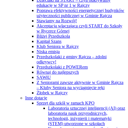
Dzieciaki na START – czyli odkrywamy
edukację w SP nr 1 w Rajczy
Poprawa efektywności energetycznej budynków
użyteczności publicznej w Gminie Rajcza
Stawiamy na Rozwój!
Akceptacja włączająca czyli START do Szkoły
w Rycerce Górnej
Bliżej Przedszkola
Kapitał Szans
Klub Seniora w Rajczy
Niska emisja
Przedszkolaki z gminy Rajcza – zdolni
odkrywcy!
Przedszkolaki z POWERem
Równaj do najlepszych
SAWiU
Z Seniorami zawsze aktywnie w Gminie Rajcza
– Kluby Seniora na wyciągnięcie ręki
Żłobek w Rajczy
Inne dotacje
Sprzęt dla szkół w ramach KPO
Laboratoria sztucznej inteligencji (AI) oraz
laboratoria nauk przyrodniczych,
technologii, inżynierii i matematyki
(STEM) utworzone w szkołach