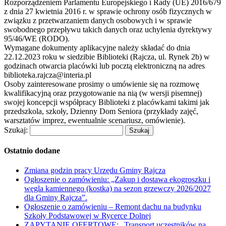
Rozporządzeniem Parlamentu Europejskiego i Rady (UE) 2016/679
z dnia 27 kwietnia 2016 r. w sprawie ochrony osób fizycznych w
związku z przetwarzaniem danych osobowych i w sprawie
swobodnego przepływu takich danych oraz uchylenia dyrektywy
95/46/WE (RODO).
Wymagane dokumenty aplikacyjne należy składać do dnia
22.12.2023 roku w siedzibie Biblioteki (Rajcza, ul. Rynek 2b) w
godzinach otwarcia placówki lub pocztą elektroniczną na adres
biblioteka.rajcza@interia.pl
Osoby zainteresowane prosimy o umówienie się na rozmowę
kwalifikacyjną oraz przygotowanie na nią (w wersji pisemnej)
swojej koncepcji współpracy Biblioteki z placówkami takimi jak
przedszkola, szkoły, Dzienny Dom Seniora (przykłady zajęć,
warsztatów imprez, ewentualnie scenariusz, omówienie).
Szukaj:
Ostatnio dodane
Zmiana godzin pracy Urzędu Gminy Rajcza
Ogłoszenie o zamówieniu: „Zakup i dostawa ekogroszku i
węgla kamiennego (kostka) na sezon grzewczy 2026/2027
dla Gminy Rajcza”.
Ogłoszenie o zamówieniu – Remont dachu na budynku
Szkoły Podstawowej w Rycerce Dolnej
ZAPYTANIE OFERTOWE: „Transport uczestników na