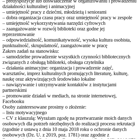
– predyspozycje lub doświadczenie w organizowaniu i prowadzeniu
działalności kulturalnej i animacyjnej
– umiejętność pracy z dziećmi, młodzieżą i seniorami
– dobra organizacja czasu pracy oraz umiejętność pracy w zespole
– umiejętność wykorzystywania narzędzi cyfrowych
– zaangażowanie w rozwój biblioteki oraz godne jej
reprezentowanie
– odpowiedzialność, komunikatywność, wysoka kultura osobista,
punktualność, skrupulatność, zaangażowanie w pracę
Zakres zadań na stanowisku:
– samodzielne prowadzenie wszystkich czynności bibliotecznych
związanych z obsługą biblioteki, obsługa czytelnika
– działania animacyjne: organizacja i prowadzenie zajęć,
warsztatów, imprez kulturalnych promujących literaturę, kulturę,
naukę oraz aktywizujących środowisko lokalne
– nawiązywanie i utrzymywanie kontaktów z instytucjami
partnerskimi
– promowanie działań w mediach, na stronie internetowej,
Facebooku
Osoby zainteresowane prosimy o złożenie:
– listu motywacyjnego
– CV z klauzulą: Wyrażam zgodę na przetwarzanie moich danych
osobowych dla potrzeb niezbędnych do realizacji procesu rekrutacji
(zgodnie z ustawą z dnia 10 maja 2018 roku o ochronie danych
osobowych (Dz. U. z 2019, poz. 1781) oraz zgodnie z