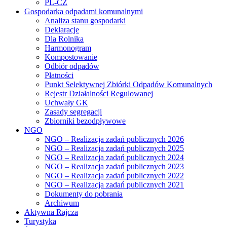
PL-CZ
Gospodarka odpadami komunalnymi
Analiza stanu gospodarki
Deklaracje
Dla Rolnika
Harmonogram
Kompostowanie
Odbiór odpadów
Płatności
Punkt Selektywnej Zbiórki Odpadów Komunalnych
Rejestr Działalności Regulowanej
Uchwały GK
Zasady segregacji
Zbiorniki bezodpływowe
NGO
NGO – Realizacja zadań publicznych 2026
NGO – Realizacja zadań publicznych 2025
NGO – Realizacja zadań publicznych 2024
NGO – Realizacja zadań publicznych 2023
NGO – Realizacja zadań publicznych 2022
NGO – Realizacja zadań publicznych 2021
Dokumenty do pobrania
Archiwum
Aktywna Rajcza
Turystyka