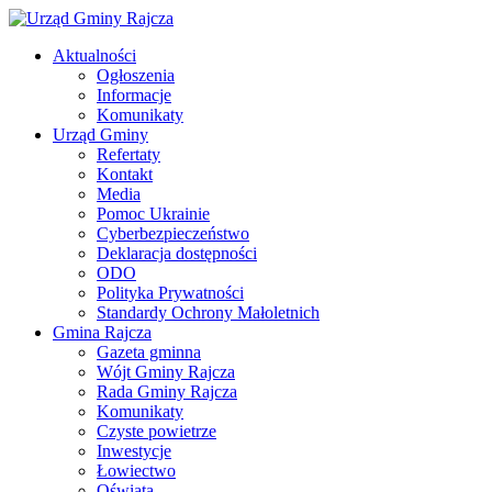
Aktualności
Ogłoszenia
Informacje
Komunikaty
Urząd Gminy
Refertaty
Kontakt
Media
Pomoc Ukrainie
Cyberbezpieczeństwo
Deklaracja dostępności
ODO
Polityka Prywatności
Standardy Ochrony Małoletnich
Gmina Rajcza
Gazeta gminna
Wójt Gminy Rajcza
Rada Gminy Rajcza
Komunikaty
Czyste powietrze
Inwestycje
Łowiectwo
Oświata