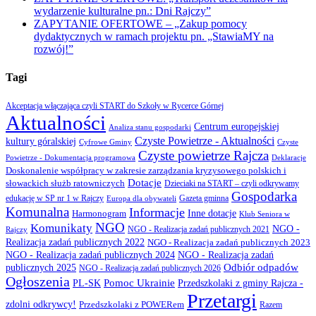
wydarzenie kulturalne pn.: Dni Rajczy”
ZAPYTANIE OFERTOWE – „Zakup pomocy
dydaktycznych w ramach projektu pn. „StawiaMY na
rozwój!”
Tagi
Akceptacja włączająca czyli START do Szkoły w Rycerce Górnej
Aktualności
Centrum europejskiej
Analiza stanu gospodarki
Czyste Powietrze - Aktualności
kultury góralskiej
Cyfrowe Gminy
Czyste
Czyste powietrze Rajcza
Powietrze - Dokumentacja programowa
Deklaracje
Doskonalenie współpracy w zakresie zarządzania kryzysowego polskich i
Dotacje
słowackich służb ratowniczych
Dzieciaki na START – czyli odkrywamy
Gospodarka
Gazeta gminna
edukację w SP nr 1 w Rajczy
Europa dla obywateli
Komunalna
Informacje
Inne dotacje
Harmonogram
Klub Seniora w
NGO
Komunikaty
NGO -
NGO - Realizacja zadań publicznych 2021
Rajczy
Realizacja zadań publicznych 2022
NGO - Realizacja zadań publicznych 2023
NGO - Realizacja zadań publicznych 2024
NGO - Realizacja zadań
Odbiór odpadów
publicznych 2025
NGO - Realizacja zadań publicznych 2026
Ogłoszenia
PL-SK
Pomoc Ukrainie
Przedszkolaki z gminy Rajcza -
Przetargi
zdolni odkrywcy!
Przedszkolaki z POWERem
Razem