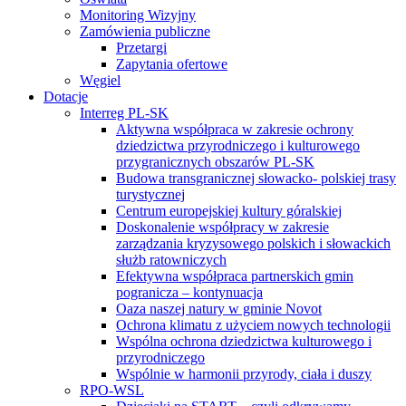
Monitoring Wizyjny
Zamówienia publiczne
Przetargi
Zapytania ofertowe
Węgiel
Dotacje
Interreg PL-SK
Aktywna współpraca w zakresie ochrony
dziedzictwa przyrodniczego i kulturowego
przygranicznych obszarów PL-SK
Budowa transgranicznej słowacko- polskiej trasy
turystycznej
Centrum europejskiej kultury góralskiej
Doskonalenie współpracy w zakresie
zarządzania kryzysowego polskich i słowackich
służb ratowniczych
Efektywna współpraca partnerskich gmin
pogranicza – kontynuacja
Oaza naszej natury w gminie Novot
Ochrona klimatu z użyciem nowych technologii
Wspólna ochrona dziedzictwa kulturowego i
przyrodniczego
Wspólnie w harmonii przyrody, ciała i duszy
RPO-WSL