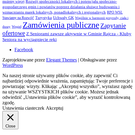
Rozwój społeczności lokalnych i potencjału społeczno-
możemy więcej
gospodarczego gmin i powiatów poprzez działania służące budowaniu i
wzmacnianiu marek lokalnych, ponadlokalnych i regionalnych
RPO WSL
Turystyka
Uchwały GK
Stawiamy na Rozwój!
Wspólnie w harmonii przyrody, ciała i
Zamówienia publiczne
Zapytanie
duszy
Węgiel
ofertowe
Z Seniorami zawsze aktywnie w Gminie Rajcza - Kluby
Seniora na wyciągnięcie ręki
Facebook
Zaprojektowane przez
Elegant Themes
| Obsługiwane przez
WordPress
Na naszej stronie używamy plików cookie, aby zapewnić Ci
najbardziej odpowiednie wrażenia, zapamiętując Twoje preferencje i
powtarzając wizyty. Klikając „Akceptuj wszystko”, wyrażasz zgodę
na używanie WSZYSTKICH plików cookie. Możesz jednak
odwiedzić „Ustawienia plików cookie”, aby wyrazić kontrolowaną
zgodę.
Ustawienia ciasteczek
Akceptuj
Close