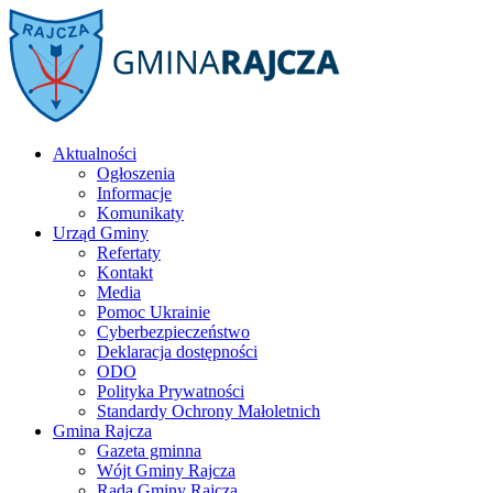
Aktualności
Ogłoszenia
Informacje
Komunikaty
Urząd Gminy
Refertaty
Kontakt
Media
Pomoc Ukrainie
Cyberbezpieczeństwo
Deklaracja dostępności
ODO
Polityka Prywatności
Standardy Ochrony Małoletnich
Gmina Rajcza
Gazeta gminna
Wójt Gminy Rajcza
Rada Gminy Rajcza