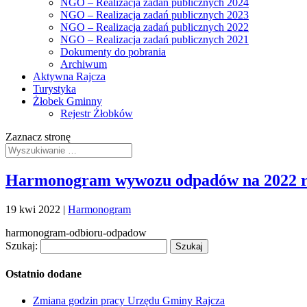
NGO – Realizacja zadań publicznych 2024
NGO – Realizacja zadań publicznych 2023
NGO – Realizacja zadań publicznych 2022
NGO – Realizacja zadań publicznych 2021
Dokumenty do pobrania
Archiwum
Aktywna Rajcza
Turystyka
Żłobek Gminny
Rejestr Żłobków
Zaznacz stronę
Harmonogram wywozu odpadów na 2022 r
19 kwi 2022
|
Harmonogram
harmonogram-odbioru-odpadow
Szukaj:
Ostatnio dodane
Zmiana godzin pracy Urzędu Gminy Rajcza