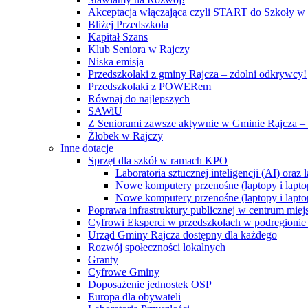
Akceptacja włączająca czyli START do Szkoły w
Bliżej Przedszkola
Kapitał Szans
Klub Seniora w Rajczy
Niska emisja
Przedszkolaki z gminy Rajcza – zdolni odkrywcy!
Przedszkolaki z POWERem
Równaj do najlepszych
SAWiU
Z Seniorami zawsze aktywnie w Gminie Rajcza – 
Żłobek w Rajczy
Inne dotacje
Sprzęt dla szkół w ramach KPO
Laboratoria sztucznej inteligencji (AI) ora
Nowe komputery przenośne (laptopy i lapto
Nowe komputery przenośne (laptopy i lapto
Poprawa infrastruktury publicznej w centrum mie
Cyfrowi Eksperci w przedszkolach w podregionie b
Urząd Gminy Rajcza dostępny dla każdego
Rozwój społeczności lokalnych
Granty
Cyfrowe Gminy
Doposażenie jednostek OSP
Europa dla obywateli