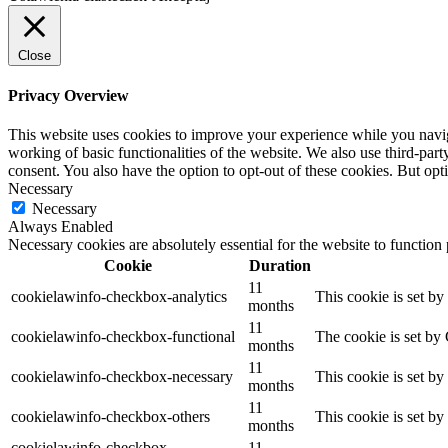
Close
Privacy Overview
This website uses cookies to improve your experience while you navigat
working of basic functionalities of the website. We also use third-pa
consent. You also have the option to opt-out of these cookies. But op
Necessary
Necessary
Always Enabled
Necessary cookies are absolutely essential for the website to function
Cookie
Duration
11
cookielawinfo-checkbox-analytics
This cookie is set b
months
11
cookielawinfo-checkbox-functional
The cookie is set by
months
11
cookielawinfo-checkbox-necessary
This cookie is set b
months
11
cookielawinfo-checkbox-others
This cookie is set b
months
cookielawinfo-checkbox-
11