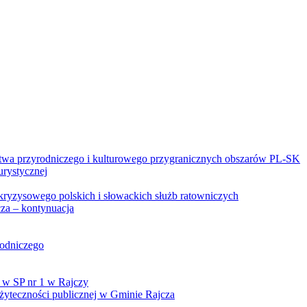
twa przyrodniczego i kulturowego przygranicznych obszarów PL-SK
urystycznej
kryzysowego polskich i słowackich służb ratowniczych
za – kontynuacja
rodniczego
 w SP nr 1 w Rajczy
yteczności publicznej w Gminie Rajcza