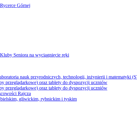
 Rycerce Górnej
Kluby Seniora na wyciągnięcie ręki
z laboratoria nauk przyrodniczych, technologii, inżynierii i matematyk
py przeglądarkowe) oraz tablety do dyspozycji uczniów
py przeglądarkowe) oraz tablety do dyspozycji uczniów
jscowości Rajcza
ielskim, gliwickim, rybnickim i tyskim