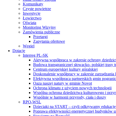
Komunikaty
Czyste powietrze
Inwestycje
Łowiectwo
Oświata
Monitoring Wizyjny
Zamówienia publiczne
Przetargi
Zapytania ofertowe
Węgiel
Dotacje
Interreg PL-SK
Aktywna współpraca w zakresie ochrony dziedzic
Budowa transgranicznej słowacko- polskiej trasy t
Centrum europejskiej kultury góralskiej
Doskonalenie współpracy w zakresie zarządzania 
Efektywna współpraca partnerskich gmin pogranic
Oaza naszej natury w gminie Novot
Ochrona klimatu z użyciem nowych technologii
Wspólna ochrona dziedzictwa kulturowego i przy
Wspólnie w harmonii przyrody, ciała i duszy
RPO-WSL
Dzieciaki na START – czyli odkrywamy edukację
Poprawa efektywności energetycznej budynków uż
Stawiamy na Rozwój!