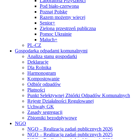
Laboratoria Przyszłości
Pod biało-czerwoną
Poznaj Polskę
Razem możemy więcej
Senior+
Zielona przestrzeń publiczna
Pomoc Ukrainie
Maluch+
PL-CZ
Gospodarka odpadami komunalnymi
Analiza stanu gospodarki
Deklaracje
Dla Rolnika
Harmonogram
Kompostowanie
Odbiór odpadów
Płatności
Punkt Selektywnej Zbiórki Odpadów Komunalnych
Rejestr Działalności Regulowanej
Uchwały GK
Zasady segregacji
Zbiorniki bezodpływowe
NGO
NGO – Realizacja zadań publicznych 2026
NGO – Realizacja zadań publicznych 2025