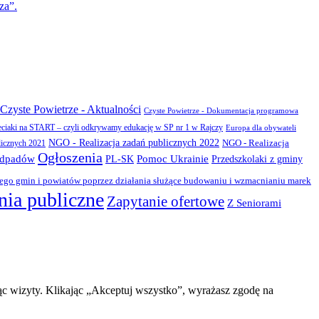
za”.
Czyste Powietrze - Aktualności
Czyste Powietrze - Dokumentacja programowa
eciaki na START – czyli odkrywamy edukację w SP nr 1 w Rajczy
Europa dla obywateli
NGO - Realizacja zadań publicznych 2022
NGO - Realizacja
licznych 2021
Ogłoszenia
odpadów
PL-SK
Pomoc Ukrainie
Przedszkolaki z gminy
zego gmin i powiatów poprzez działania służące budowaniu i wzmacnianiu marek
ia publiczne
Zapytanie ofertowe
Z Seniorami
ąc wizyty. Klikając „Akceptuj wszystko”, wyrażasz zgodę na