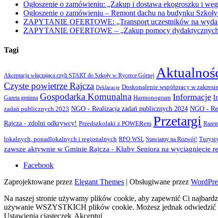
Ogłoszenie o zamówieniu: „Zakup i dostawa ekogroszku i węg
Ogłoszenie o zamówieniu – Remont dachu na budynku Szkoły
ZAPYTANIE OFERTOWE: „Transport uczestników na wydarzen
ZAPYTANIE OFERTOWE – „Zakup pomocy dydaktycznych w r
Tagi
Aktualnoś
Akceptacja włączająca czyli START do Szkoły w Rycerce Górnej
Czyste powietrze Rajcza
Doskonalenie współpracy w zakresie
Deklaracje
Gospodarka Komunalna
Informacje
I
Gazeta gminna
Harmonogram
NGO - Realizacja zadań publicznych 2024
zadań publicznych 2023
NGO - Rea
Przetargi
Rajcza - zdolni odkrywcy!
Przedszkolaki z POWERem
Razem
lokalnych, ponadlokalnych i regionalnych
Turyst
RPO WSL
Stawiamy na Rozwój!
zawsze aktywnie w Gminie Rajcza - Kluby Seniora na wyciągnięcie rę
Facebook
Zaprojektowane przez
Elegant Themes
| Obsługiwane przez
WordPre
Na naszej stronie używamy plików cookie, aby zapewnić Ci najbardzi
używanie WSZYSTKICH plików cookie. Możesz jednak odwiedzić „U
Ustawienia ciasteczek
Akceptuj