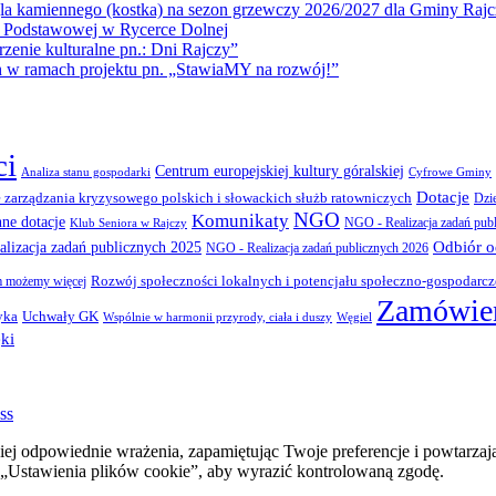
la kamiennego (kostka) na sezon grzewczy 2026/2027 dla Gminy Rajc
 Podstawowej w Rycerce Dolnej
ie kulturalne pn.: Dni Rajczy”
amach projektu pn. „StawiaMY na rozwój!”
ci
Centrum europejskiej kultury góralskiej
Cyfrowe Gminy
Analiza stanu gospodarki
Dotacje
 zarządzania kryzysowego polskich i słowackich służb ratowniczych
Dzi
NGO
Komunikaty
nne dotacje
NGO - Realizacja zadań pub
Klub Seniora w Rajczy
Odbiór 
lizacja zadań publicznych 2025
NGO - Realizacja zadań publicznych 2026
Rozwój społeczności lokalnych i potencjału społeczno-gospodarc
 możemy więcej
Zamówien
yka
Uchwały GK
Wspólnie w harmonii przyrody, ciała i duszy
Węgiel
ki
ss
ej odpowiednie wrażenia, zapamiętując Twoje preferencje i powtarzaj
stawienia plików cookie”, aby wyrazić kontrolowaną zgodę.