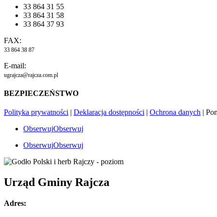
33 864 31 55
33 864 31 58
33 864 37 93
FAX:
33 864 38 87
E-mail:
ugrajcza@rajcza.com.pl
BEZPIECZEŃSTWO
Polityka prywatności
|
Deklaracja dostępności
|
Ochrona danych
| Po
Obserwuj
Obserwuj
Obserwuj
Obserwuj
Urząd Gminy Rajcza
Adres: