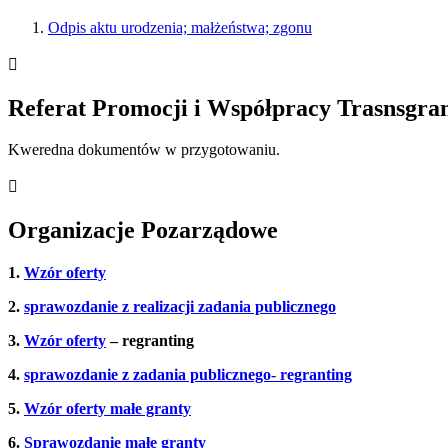
Odpis aktu urodzenia; małżeństwa; zgonu

Referat Promocji i Współpracy Trasnsgran
Kweredna dokumentów w przygotowaniu.

Organizacje Pozarządowe
1.
Wzór oferty
2.
sprawozdanie z realizacji zadania publicznego
3.
Wzór oferty
​ – regranting
4.
sprawozdanie z zadania publicznego- regranting
5.
Wzór oferty małe granty
6.
Sprawozdanie małe granty