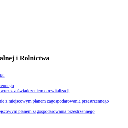
lnej i Rolnictwa
nku
rzennego
raz z zaświadczeniem o rewitalizacji
dnie z miejscowym planem zagospodarowania przestrzennego
iejscowym planem zagospodarowania przestrzennego