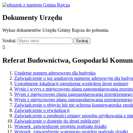
Dokumenty Urzędu
Wykaz dokumentów Urzędu Gminy Rajcza do pobrania.
Szukaj:

Referat Budownictwa, Gospodarki Komuna
Ustalenie numeru adresowego dla budynku
Zaświadczenie o już ustalonym numerze adresowym dla budy
Uzgodnienie lokalizacji ogrodzenia względem drogi gminnej
Wypis i wyrys z miejscowego planu zagospodarowania przest
Wypis z miejscowego planu zagospodarowania przestrzennego w
Wypis z miejscowego planu zagospodarowania przestrzennego
Zaświadczenie o objęciu lub nie ochroną konserwatorską zgo
Zaświadczenie o rewitalizacji
Zaświadczenie o zgodności zmiany sposobu użytkowania z m
Zaświadczenie o dostępie do drogi publicznej
Wniosek_zatwierdzenie projektu podziału działki
Wniosek_zatwierdzenie wstępnego projektu podziału działki