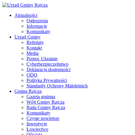
Aktualności
Ogłoszenia
Informacje
Komunikaty
Urząd Gminy
Refertaty
Kontakt
Media
Pomoc Ukrainie
Cyberbezpieczeństwo
Deklaracja dostępności
ODO
Polityka Prywatności
Standardy Ochrony Małoletnich
Gmina Rajcza
Gazeta gminna
Wójt Gminy Rajcza
Rada Gminy Rajcza
Komunikaty
Czyste powietrze
Inwestycje
Łowiectwo
Oświata