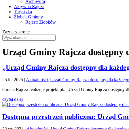
Archiwum
Aktywna Rajcza
Turystyka
Żłobek Gminny
Rejestr Żłobków
Zaznacz stronę
Urząd Gminy Rajcza dostępny 
„Urząd Gminy Rajcza dostępny dla każde
25 lut 2025
|
Aktualności
,
Urząd Gminy Rajcza dostępny dla każdeg
Gmina Rajcza realizuje projekt pt.: „Urząd Gminy Rajcza dostępny d
czytaj dalej
Dostępna przestrzeń publiczna: Urząd Gm
22 sty 2024
|
Aktualności
,
Urząd Gminy Rajcza dostępny dla każdeg