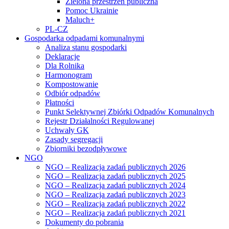
Zielona przestrzeń publiczna
Pomoc Ukrainie
Maluch+
PL-CZ
Gospodarka odpadami komunalnymi
Analiza stanu gospodarki
Deklaracje
Dla Rolnika
Harmonogram
Kompostowanie
Odbiór odpadów
Płatności
Punkt Selektywnej Zbiórki Odpadów Komunalnych
Rejestr Działalności Regulowanej
Uchwały GK
Zasady segregacji
Zbiorniki bezodpływowe
NGO
NGO – Realizacja zadań publicznych 2026
NGO – Realizacja zadań publicznych 2025
NGO – Realizacja zadań publicznych 2024
NGO – Realizacja zadań publicznych 2023
NGO – Realizacja zadań publicznych 2022
NGO – Realizacja zadań publicznych 2021
Dokumenty do pobrania