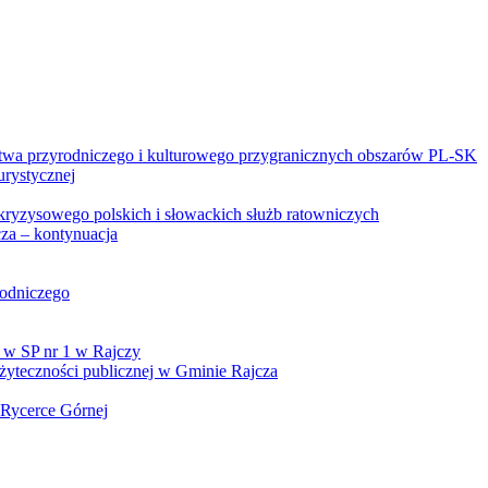
twa przyrodniczego i kulturowego przygranicznych obszarów PL-SK
urystycznej
kryzysowego polskich i słowackich służb ratowniczych
za – kontynuacja
rodniczego
 w SP nr 1 w Rajczy
yteczności publicznej w Gminie Rajcza
 Rycerce Górnej