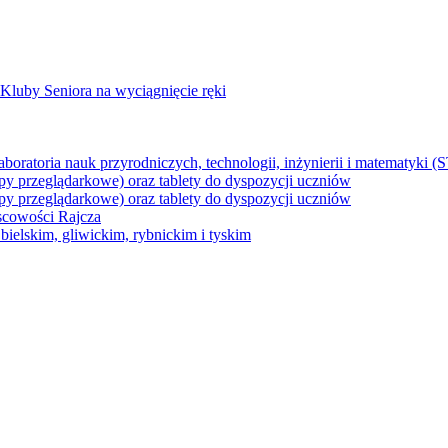
Kluby Seniora na wyciągnięcie ręki
z laboratoria nauk przyrodniczych, technologii, inżynierii i matematyk
py przeglądarkowe) oraz tablety do dyspozycji uczniów
py przeglądarkowe) oraz tablety do dyspozycji uczniów
jscowości Rajcza
ielskim, gliwickim, rybnickim i tyskim