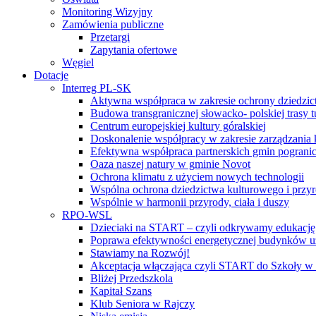
Monitoring Wizyjny
Zamówienia publiczne
Przetargi
Zapytania ofertowe
Węgiel
Dotacje
Interreg PL-SK
Aktywna współpraca w zakresie ochrony dziedzic
Budowa transgranicznej słowacko- polskiej trasy t
Centrum europejskiej kultury góralskiej
Doskonalenie współpracy w zakresie zarządzania 
Efektywna współpraca partnerskich gmin pogranic
Oaza naszej natury w gminie Novot
Ochrona klimatu z użyciem nowych technologii
Wspólna ochrona dziedzictwa kulturowego i przy
Wspólnie w harmonii przyrody, ciała i duszy
RPO-WSL
Dzieciaki na START – czyli odkrywamy edukację
Poprawa efektywności energetycznej budynków uż
Stawiamy na Rozwój!
Akceptacja włączająca czyli START do Szkoły w
Bliżej Przedszkola
Kapitał Szans
Klub Seniora w Rajczy