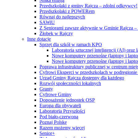
Niska emisja
Przedszkolaki z gminy Rajcza – zdolni odkrywcy!
Przedszkolaki z POWERem
Równaj do najlepszych
SAWiU
Z Seniorami zawsze aktywnie w Gminie Rajcza – 
Żłobek w Rajczy
Inne dotacje
Sprzęt dla szkół w ramach KPO
Laboratoria sztucznej inteligencji (AI) ora
Nowe komputery przenośne (laptopy i lapto
Nowe komputery przenośne (laptopy i lapto
Poprawa infrastruktury publicznej w centrum mie
Cyfrowi Eksperci w przedszkolach w podregionie b
Urząd Gminy Rajcza dostępny dla każdego
Rozwój społeczności lokalnych
Granty
Cyfrowe Gminy
Doposażenie jednostek OSP
Europa dla obywateli
Laboratoria Przyszłości
Pod biało-czerwoną
Poznaj Polskę
Razem możemy więcej
Senior+