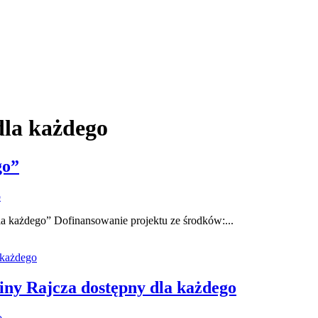
dla każdego
go”
o
la każdego” Dofinansowanie projektu ze środków:...
iny Rajcza dostępny dla każdego
o