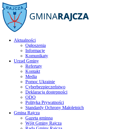
Aktualności
Ogłoszenia
Informacje
Komunikaty
Urząd Gminy
Refertaty
Kontakt
Media
Pomoc Ukrainie
Cyberbezpieczeństwo
Deklaracja dostępności
ODO
Polityka Prywatności
Standardy Ochrony Małoletnich
Gmina Rajcza
Gazeta gminna
Wójt Gminy Rajcza
Rada Gminy Rajcza