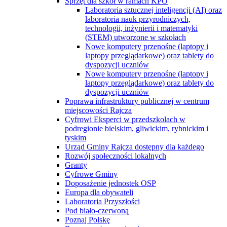
Sprzęt dla szkół w ramach KPO
Laboratoria sztucznej inteligencji (AI) oraz
laboratoria nauk przyrodniczych,
technologii, inżynierii i matematyki
(STEM) utworzone w szkołach
Nowe komputery przenośne (laptopy i
laptopy przeglądarkowe) oraz tablety do
dyspozycji uczniów
Nowe komputery przenośne (laptopy i
laptopy przeglądarkowe) oraz tablety do
dyspozycji uczniów
Poprawa infrastruktury publicznej w centrum
miejscowości Rajcza
Cyfrowi Eksperci w przedszkolach w
podregionie bielskim, gliwickim, rybnickim i
tyskim
Urząd Gminy Rajcza dostępny dla każdego
Rozwój społeczności lokalnych
Granty
Cyfrowe Gminy
Doposażenie jednostek OSP
Europa dla obywateli
Laboratoria Przyszłości
Pod biało-czerwoną
Poznaj Polskę