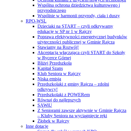
Wspólna ochrona dziedzictwa kulturowego i
przyrodniczego
Wspólnie w harmonii przyrody, ciała i duszy
RPO-WSL
Dzieciaki na START – czyli odkrywamy
edukację w SP nr 1 w Rajczy
Poprawa efektywności energetycznej budynków
użyteczności publicznej w Gminie Rajcza
Stawiamy na Rozwój!
Akceptacja włączająca czyli START do Szkoły
w Rycerce Górnej
Bliżej Przedszkola
Kapitał Szans
Klub Seniora w Rajczy
Niska emisja
Przedszkolaki z gminy Rajcza – zdolni
odkrywcy!
Przedszkolaki z POWERem
Równaj do najlepszych
SAWiU
Z Seniorami zawsze aktywnie w Gminie Rajcza
– Kluby Seniora na wyciągnięcie ręki
Żłobek w Rajczy
Inne dotacje