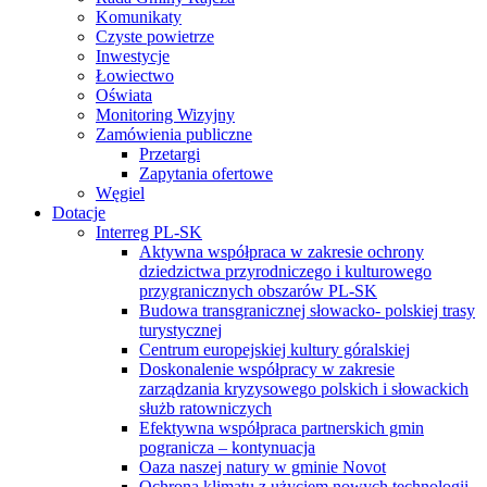
Komunikaty
Czyste powietrze
Inwestycje
Łowiectwo
Oświata
Monitoring Wizyjny
Zamówienia publiczne
Przetargi
Zapytania ofertowe
Węgiel
Dotacje
Interreg PL-SK
Aktywna współpraca w zakresie ochrony
dziedzictwa przyrodniczego i kulturowego
przygranicznych obszarów PL-SK
Budowa transgranicznej słowacko- polskiej trasy
turystycznej
Centrum europejskiej kultury góralskiej
Doskonalenie współpracy w zakresie
zarządzania kryzysowego polskich i słowackich
służb ratowniczych
Efektywna współpraca partnerskich gmin
pogranicza – kontynuacja
Oaza naszej natury w gminie Novot
Ochrona klimatu z użyciem nowych technologii