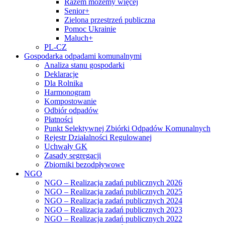
Razem możemy więcej
Senior+
Zielona przestrzeń publiczna
Pomoc Ukrainie
Maluch+
PL-CZ
Gospodarka odpadami komunalnymi
Analiza stanu gospodarki
Deklaracje
Dla Rolnika
Harmonogram
Kompostowanie
Odbiór odpadów
Płatności
Punkt Selektywnej Zbiórki Odpadów Komunalnych
Rejestr Działalności Regulowanej
Uchwały GK
Zasady segregacji
Zbiorniki bezodpływowe
NGO
NGO – Realizacja zadań publicznych 2026
NGO – Realizacja zadań publicznych 2025
NGO – Realizacja zadań publicznych 2024
NGO – Realizacja zadań publicznych 2023
NGO – Realizacja zadań publicznych 2022