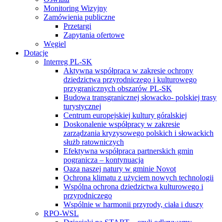
Monitoring Wizyjny
Zamówienia publiczne
Przetargi
Zapytania ofertowe
Węgiel
Dotacje
Interreg PL-SK
Aktywna współpraca w zakresie ochrony
dziedzictwa przyrodniczego i kulturowego
przygranicznych obszarów PL-SK
Budowa transgranicznej słowacko- polskiej trasy
turystycznej
Centrum europejskiej kultury góralskiej
Doskonalenie współpracy w zakresie
zarządzania kryzysowego polskich i słowackich
służb ratowniczych
Efektywna współpraca partnerskich gmin
pogranicza – kontynuacja
Oaza naszej natury w gminie Novot
Ochrona klimatu z użyciem nowych technologii
Wspólna ochrona dziedzictwa kulturowego i
przyrodniczego
Wspólnie w harmonii przyrody, ciała i duszy
RPO-WSL