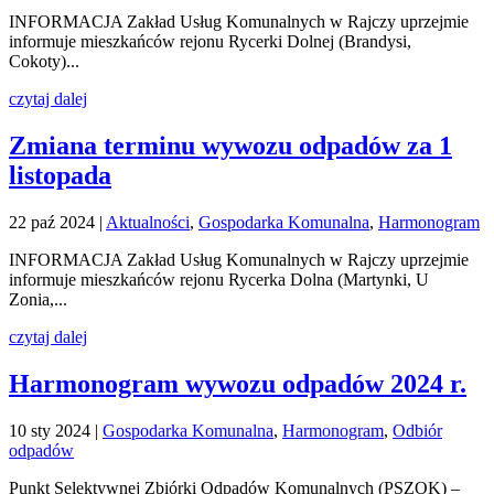
INFORMACJA Zakład Usług Komunalnych w Rajczy uprzejmie
informuje mieszkańców rejonu Rycerki Dolnej (Brandysi,
Cokoty)...
czytaj dalej
Zmiana terminu wywozu odpadów za 1
listopada
22 paź 2024
|
Aktualności
,
Gospodarka Komunalna
,
Harmonogram
INFORMACJA Zakład Usług Komunalnych w Rajczy uprzejmie
informuje mieszkańców rejonu Rycerka Dolna (Martynki, U
Zonia,...
czytaj dalej
Harmonogram wywozu odpadów 2024 r.
10 sty 2024
|
Gospodarka Komunalna
,
Harmonogram
,
Odbiór
odpadów
Punkt Selektywnej Zbiórki Odpadów Komunalnych (PSZOK) –