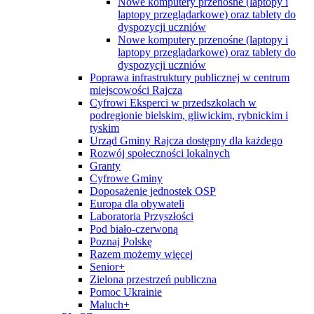
Nowe komputery przenośne (laptopy i
laptopy przeglądarkowe) oraz tablety do
dyspozycji uczniów
Nowe komputery przenośne (laptopy i
laptopy przeglądarkowe) oraz tablety do
dyspozycji uczniów
Poprawa infrastruktury publicznej w centrum
miejscowości Rajcza
Cyfrowi Eksperci w przedszkolach w
podregionie bielskim, gliwickim, rybnickim i
tyskim
Urząd Gminy Rajcza dostępny dla każdego
Rozwój społeczności lokalnych
Granty
Cyfrowe Gminy
Doposażenie jednostek OSP
Europa dla obywateli
Laboratoria Przyszłości
Pod biało-czerwoną
Poznaj Polskę
Razem możemy więcej
Senior+
Zielona przestrzeń publiczna
Pomoc Ukrainie
Maluch+