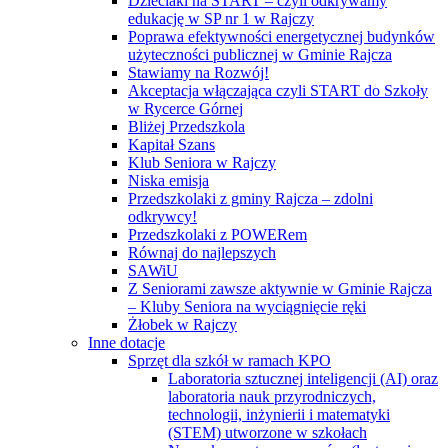
Dzieciaki na START – czyli odkrywamy
edukację w SP nr 1 w Rajczy
Poprawa efektywności energetycznej budynków
użyteczności publicznej w Gminie Rajcza
Stawiamy na Rozwój!
Akceptacja włączająca czyli START do Szkoły
w Rycerce Górnej
Bliżej Przedszkola
Kapitał Szans
Klub Seniora w Rajczy
Niska emisja
Przedszkolaki z gminy Rajcza – zdolni
odkrywcy!
Przedszkolaki z POWERem
Równaj do najlepszych
SAWiU
Z Seniorami zawsze aktywnie w Gminie Rajcza
– Kluby Seniora na wyciągnięcie ręki
Żłobek w Rajczy
Inne dotacje
Sprzęt dla szkół w ramach KPO
Laboratoria sztucznej inteligencji (AI) oraz
laboratoria nauk przyrodniczych,
technologii, inżynierii i matematyki
(STEM) utworzone w szkołach