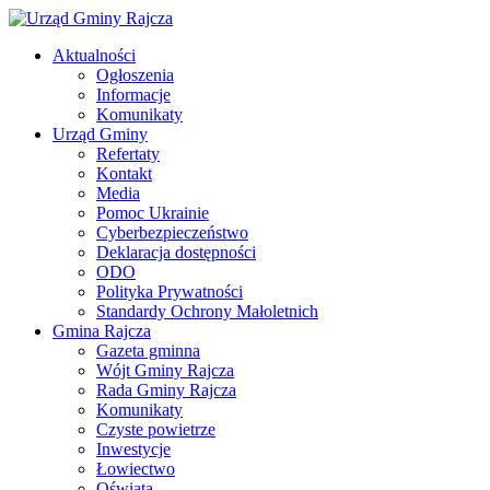
Aktualności
Ogłoszenia
Informacje
Komunikaty
Urząd Gminy
Refertaty
Kontakt
Media
Pomoc Ukrainie
Cyberbezpieczeństwo
Deklaracja dostępności
ODO
Polityka Prywatności
Standardy Ochrony Małoletnich
Gmina Rajcza
Gazeta gminna
Wójt Gminy Rajcza
Rada Gminy Rajcza
Komunikaty
Czyste powietrze
Inwestycje
Łowiectwo
Oświata