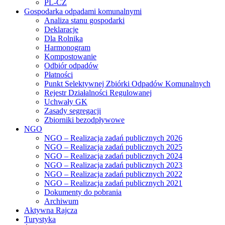
PL-CZ
Gospodarka odpadami komunalnymi
Analiza stanu gospodarki
Deklaracje
Dla Rolnika
Harmonogram
Kompostowanie
Odbiór odpadów
Płatności
Punkt Selektywnej Zbiórki Odpadów Komunalnych
Rejestr Działalności Regulowanej
Uchwały GK
Zasady segregacji
Zbiorniki bezodpływowe
NGO
NGO – Realizacja zadań publicznych 2026
NGO – Realizacja zadań publicznych 2025
NGO – Realizacja zadań publicznych 2024
NGO – Realizacja zadań publicznych 2023
NGO – Realizacja zadań publicznych 2022
NGO – Realizacja zadań publicznych 2021
Dokumenty do pobrania
Archiwum
Aktywna Rajcza
Turystyka