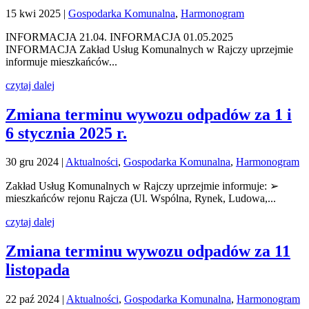
15 kwi 2025
|
Gospodarka Komunalna
,
Harmonogram
INFORMACJA 21.04. INFORMACJA 01.05.2025
INFORMACJA Zakład Usług Komunalnych w Rajczy uprzejmie
informuje mieszkańców...
czytaj dalej
Zmiana terminu wywozu odpadów za 1 i
6 stycznia 2025 r.
30 gru 2024
|
Aktualności
,
Gospodarka Komunalna
,
Harmonogram
Zakład Usług Komunalnych w Rajczy uprzejmie informuje: ➢
mieszkańców rejonu Rajcza (Ul. Wspólna, Rynek, Ludowa,...
czytaj dalej
Zmiana terminu wywozu odpadów za 11
listopada
22 paź 2024
|
Aktualności
,
Gospodarka Komunalna
,
Harmonogram