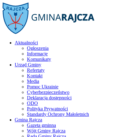
Aktualności
Ogłoszenia
Informacje
Komunikaty
Urząd Gminy
Refertaty
Kontakt
Media
Pomoc Ukrainie
Cyberbezpieczeństwo
Deklaracja dostępności
ODO
Polityka Prywatności
Standardy Ochrony Małoletnich
Gmina Rajcza
Gazeta gminna
Wójt Gminy Rajcza
Rada Gminy Rajcza