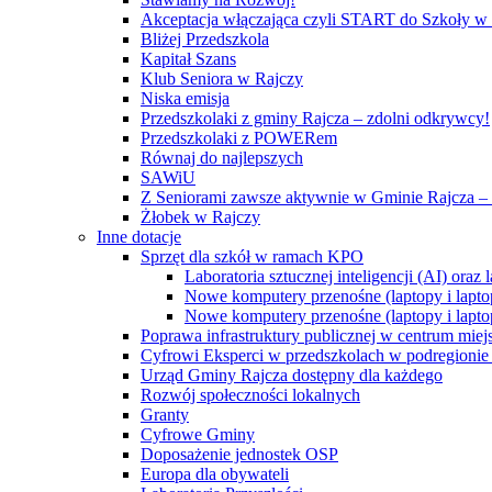
Akceptacja włączająca czyli START do Szkoły w
Bliżej Przedszkola
Kapitał Szans
Klub Seniora w Rajczy
Niska emisja
Przedszkolaki z gminy Rajcza – zdolni odkrywcy!
Przedszkolaki z POWERem
Równaj do najlepszych
SAWiU
Z Seniorami zawsze aktywnie w Gminie Rajcza – 
Żłobek w Rajczy
Inne dotacje
Sprzęt dla szkół w ramach KPO
Laboratoria sztucznej inteligencji (AI) ora
Nowe komputery przenośne (laptopy i lapto
Nowe komputery przenośne (laptopy i lapto
Poprawa infrastruktury publicznej w centrum mie
Cyfrowi Eksperci w przedszkolach w podregionie b
Urząd Gminy Rajcza dostępny dla każdego
Rozwój społeczności lokalnych
Granty
Cyfrowe Gminy
Doposażenie jednostek OSP
Europa dla obywateli