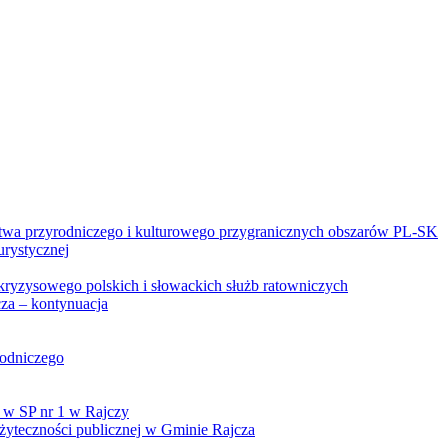
twa przyrodniczego i kulturowego przygranicznych obszarów PL-SK
urystycznej
kryzysowego polskich i słowackich służb ratowniczych
za – kontynuacja
rodniczego
 w SP nr 1 w Rajczy
yteczności publicznej w Gminie Rajcza