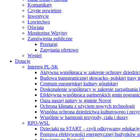
Komunikaty
Czyste powietrze
Inwestycje
Łowiectwo
Oświata
Monitoring Wizyjny
Zamówienia publiczne
Przetargi
Zapytania ofertowe
Węgiel
Dotacje
Interreg PL-SK
Aktywna współpraca w zakresie ochrony dziedzic
Budowa transgranicznej słowacko- polskiej trasy t
Centrum europejskiej kultury góralskiej
Doskonalenie współpracy w zakresie zarządzania 
Efektywna współpraca partnerskich gmin pogranic
Oaza naszej natury w gminie Novot
Ochrona klimatu z użyciem nowych technologii
Wspólna ochrona dziedzictwa kulturowego i przy
Wspólnie w harmonii przyrody, ciała i duszy
RPO-WSL
Dzieciaki na START – czyli odkrywamy edukację
Poprawa efektywności energetycznej budynków uż
Stawiamy na Rozwój!