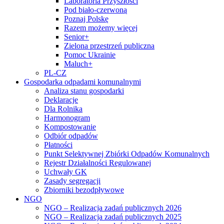
Laboratoria Przyszłości
Pod biało-czerwoną
Poznaj Polskę
Razem możemy więcej
Senior+
Zielona przestrzeń publiczna
Pomoc Ukrainie
Maluch+
PL-CZ
Gospodarka odpadami komunalnymi
Analiza stanu gospodarki
Deklaracje
Dla Rolnika
Harmonogram
Kompostowanie
Odbiór odpadów
Płatności
Punkt Selektywnej Zbiórki Odpadów Komunalnych
Rejestr Działalności Regulowanej
Uchwały GK
Zasady segregacji
Zbiorniki bezodpływowe
NGO
NGO – Realizacja zadań publicznych 2026
NGO – Realizacja zadań publicznych 2025