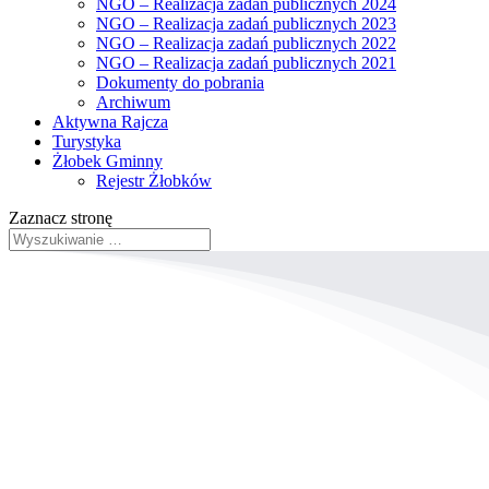
NGO – Realizacja zadań publicznych 2024
NGO – Realizacja zadań publicznych 2023
NGO – Realizacja zadań publicznych 2022
NGO – Realizacja zadań publicznych 2021
Dokumenty do pobrania
Archiwum
Aktywna Rajcza
Turystyka
Żłobek Gminny
Rejestr Żłobków
Zaznacz stronę