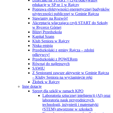
Dzieciaki na START – czyli odkrywamy
edukację w SP nr 1 w Rajczy
Poprawa efektywności energetycznej budynków
użyteczności publicznej w Gminie Rajcza
Stawiamy na Rozwój!
Akceptacja włączająca czyli START do Szkoły
w Rycerce Górnej
Bliżej Przedszkola
Kapitał Szans
Klub Seniora w Rajczy
Niska emisja
Przedszkolaki z gminy Rajcza – zdolni
odkrywcy!
Przedszkolaki z POWERem
Równaj do najlepszych
SAWiU
Z Seniorami zawsze aktywnie w Gminie Rajcza
– Kluby Seniora na wyciągnięcie ręki
Żłobek w Rajczy
Inne dotacje
Sprzęt dla szkół w ramach KPO
Laboratoria sztucznej inteligencji (AI) oraz
laboratoria nauk przyrodniczych,
technologii, inżynierii i matematyki
(STEM) utworzone w szkołach