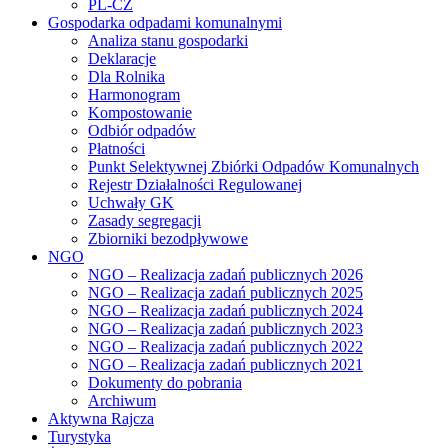
PL-CZ
Gospodarka odpadami komunalnymi
Analiza stanu gospodarki
Deklaracje
Dla Rolnika
Harmonogram
Kompostowanie
Odbiór odpadów
Płatności
Punkt Selektywnej Zbiórki Odpadów Komunalnych
Rejestr Działalności Regulowanej
Uchwały GK
Zasady segregacji
Zbiorniki bezodpływowe
NGO
NGO – Realizacja zadań publicznych 2026
NGO – Realizacja zadań publicznych 2025
NGO – Realizacja zadań publicznych 2024
NGO – Realizacja zadań publicznych 2023
NGO – Realizacja zadań publicznych 2022
NGO – Realizacja zadań publicznych 2021
Dokumenty do pobrania
Archiwum
Aktywna Rajcza
Turystyka