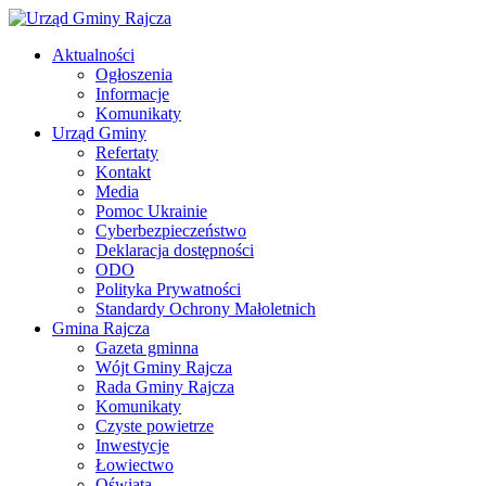
Aktualności
Ogłoszenia
Informacje
Komunikaty
Urząd Gminy
Refertaty
Kontakt
Media
Pomoc Ukrainie
Cyberbezpieczeństwo
Deklaracja dostępności
ODO
Polityka Prywatności
Standardy Ochrony Małoletnich
Gmina Rajcza
Gazeta gminna
Wójt Gminy Rajcza
Rada Gminy Rajcza
Komunikaty
Czyste powietrze
Inwestycje
Łowiectwo
Oświata