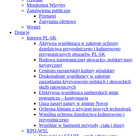
Monitoring Wizyjny
Zamówienia publiczne
Przetargi
Zapytania ofertowe
Węgiel
Dotacje
Interreg PL-SK
Aktywna współpraca w zakresie ochrony
dziedzictwa przyrodniczego i kulturowego
przygranicznych obszarów PL-SK
Budowa transgranicznej słowacko- polskiej trasy
turystycznej
Centrum europejskiej kultury góralskiej
Doskonalenie współpracy w zakresie
zarządzania kryzysowego polskich i słowackich
służb ratowniczych
Efektywna współpraca partnerskich gmin
pogranicza – kontynuacja
Oaza naszej natury w gminie Novot
Ochrona klimatu z użyciem nowych technologii
Wspólna ochrona dziedzictwa kulturowego i
przyrodniczego
Wspólnie w harmonii przyrody, ciała i duszy
RPO-WSL