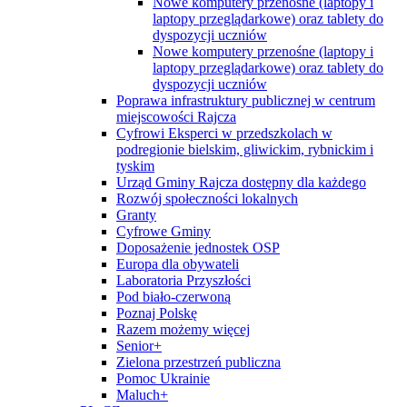
Nowe komputery przenośne (laptopy i
laptopy przeglądarkowe) oraz tablety do
dyspozycji uczniów
Nowe komputery przenośne (laptopy i
laptopy przeglądarkowe) oraz tablety do
dyspozycji uczniów
Poprawa infrastruktury publicznej w centrum
miejscowości Rajcza
Cyfrowi Eksperci w przedszkolach w
podregionie bielskim, gliwickim, rybnickim i
tyskim
Urząd Gminy Rajcza dostępny dla każdego
Rozwój społeczności lokalnych
Granty
Cyfrowe Gminy
Doposażenie jednostek OSP
Europa dla obywateli
Laboratoria Przyszłości
Pod biało-czerwoną
Poznaj Polskę
Razem możemy więcej
Senior+
Zielona przestrzeń publiczna
Pomoc Ukrainie
Maluch+