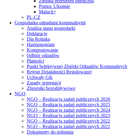
Zielona przestrzeń publiczna
Pomoc Ukrainie
Maluch+
PL-CZ
Gospodarka odpadami komunalnymi
Analiza stanu gospodarki
Deklaracje
Dla Rolnika
Harmonogram
Kompostowanie
Odbiór odpadów
Płatności
Punkt Selektywnej Zbiórki Odpadów Komunalnych
Rejestr Działalności Regulowanej
Uchwały GK
Zasady segregacji
Zbiorniki bezodpływowe
NGO
NGO – Realizacja zadań publicznych 2026
NGO – Realizacja zadań publicznych 2025
NGO – Realizacja zadań publicznych 2024
NGO – Realizacja zadań publicznych 2023
NGO – Realizacja zadań publicznych 2022
NGO – Realizacja zadań publicznych 2021
Dokumenty do pobrania