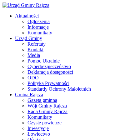
Aktualności
Ogłoszenia
Informacje
Komunikaty
Urząd Gminy
Refertaty
Kontakt
Media
Pomoc Ukrainie
Cyberbezpieczeństwo
Deklaracja dostępności
ODO
Polityka Prywatności
Standardy Ochrony Małoletnich
Gmina Rajcza
Gazeta gminna
Wójt Gminy Rajcza
Rada Gminy Rajcza
Komunikaty
Czyste powietrze
Inwestycje
Łowiectwo
Oświata