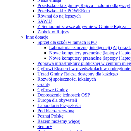
Niska emisja
Przedszkolaki z gminy Rajcza – zdolni odkrywcy!
Przedszkolaki z POWERem
Równaj do najlepszych
SAWiU
Z Seniorami zawsze aktywnie w Gminie Rajcza – 
Żłobek w Rajczy
Inne dotacje
Sprzęt dla szkół w ramach KPO
Laboratoria sztucznej inteligencji (AI) ora
Nowe komputery przenośne (laptopy i lapto
Nowe komputery przenośne (laptopy i lapto
Poprawa infrastruktury publicznej w centrum mie
Cyfrowi Eksperci w przedszkolach w podregionie b
Urząd Gminy Rajcza dostępny dla każdego
Rozwój społeczności lokalnych
Granty
Cyfrowe Gminy
Doposażenie jednostek OSP
Europa dla obywateli
Laboratoria Przyszłości
Pod biało-czerwoną
Poznaj Polskę
Razem możemy więcej
Senior+