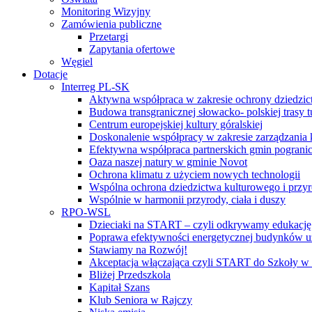
Monitoring Wizyjny
Zamówienia publiczne
Przetargi
Zapytania ofertowe
Węgiel
Dotacje
Interreg PL-SK
Aktywna współpraca w zakresie ochrony dziedzic
Budowa transgranicznej słowacko- polskiej trasy t
Centrum europejskiej kultury góralskiej
Doskonalenie współpracy w zakresie zarządzania 
Efektywna współpraca partnerskich gmin pogranic
Oaza naszej natury w gminie Novot
Ochrona klimatu z użyciem nowych technologii
Wspólna ochrona dziedzictwa kulturowego i przy
Wspólnie w harmonii przyrody, ciała i duszy
RPO-WSL
Dzieciaki na START – czyli odkrywamy edukację
Poprawa efektywności energetycznej budynków uż
Stawiamy na Rozwój!
Akceptacja włączająca czyli START do Szkoły w
Bliżej Przedszkola
Kapitał Szans
Klub Seniora w Rajczy