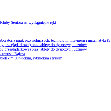
Kluby Seniora na wyciągnięcie ręki
z laboratoria nauk przyrodniczych, technologii, inżynierii i matematyk
py przeglądarkowe) oraz tablety do dyspozycji uczniów
py przeglądarkowe) oraz tablety do dyspozycji uczniów
jscowości Rajcza
ielskim, gliwickim, rybnickim i tyskim