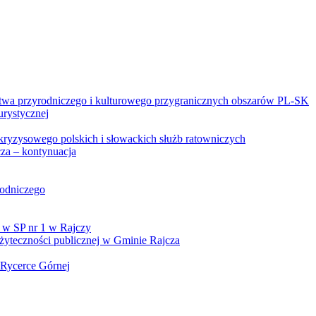
twa przyrodniczego i kulturowego przygranicznych obszarów PL-SK
urystycznej
kryzysowego polskich i słowackich służb ratowniczych
za – kontynuacja
rodniczego
 w SP nr 1 w Rajczy
yteczności publicznej w Gminie Rajcza
 Rycerce Górnej