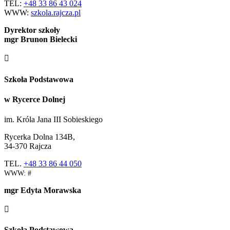
TEL:
+48 33 86 43 024
WWW:
szkola.rajcza.pl
Dyrektor szkoły
mgr Brunon Bielecki

Szkoła Podstawowa
w Rycerce Dolnej
im. Króla Jana III Sobieskiego
Rycerka Dolna 134B,
34-370 Rajcza
TEL.
+48 33 86 44 050
WWW: #
mgr Edyta Morawska

Szkoła Podstawowa