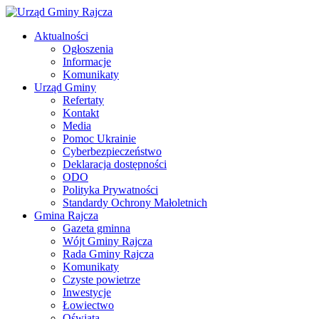
Aktualności
Ogłoszenia
Informacje
Komunikaty
Urząd Gminy
Refertaty
Kontakt
Media
Pomoc Ukrainie
Cyberbezpieczeństwo
Deklaracja dostępności
ODO
Polityka Prywatności
Standardy Ochrony Małoletnich
Gmina Rajcza
Gazeta gminna
Wójt Gminy Rajcza
Rada Gminy Rajcza
Komunikaty
Czyste powietrze
Inwestycje
Łowiectwo
Oświata