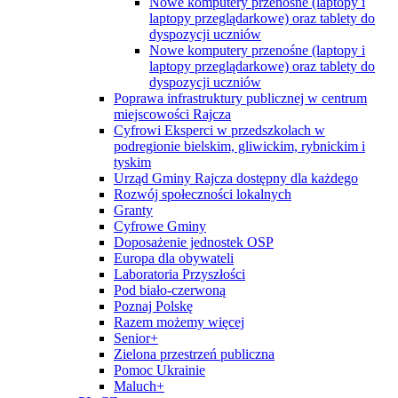
Nowe komputery przenośne (laptopy i
laptopy przeglądarkowe) oraz tablety do
dyspozycji uczniów
Nowe komputery przenośne (laptopy i
laptopy przeglądarkowe) oraz tablety do
dyspozycji uczniów
Poprawa infrastruktury publicznej w centrum
miejscowości Rajcza
Cyfrowi Eksperci w przedszkolach w
podregionie bielskim, gliwickim, rybnickim i
tyskim
Urząd Gminy Rajcza dostępny dla każdego
Rozwój społeczności lokalnych
Granty
Cyfrowe Gminy
Doposażenie jednostek OSP
Europa dla obywateli
Laboratoria Przyszłości
Pod biało-czerwoną
Poznaj Polskę
Razem możemy więcej
Senior+
Zielona przestrzeń publiczna
Pomoc Ukrainie
Maluch+