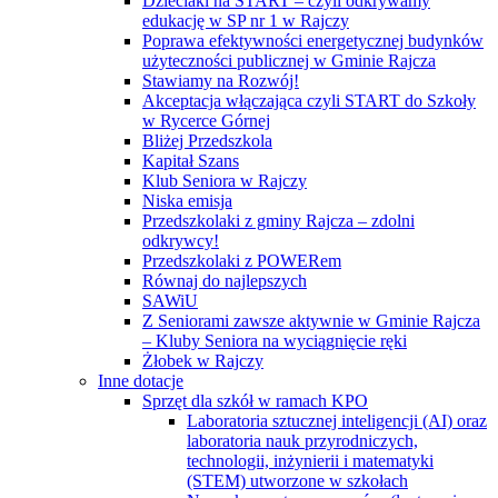
Dzieciaki na START – czyli odkrywamy
edukację w SP nr 1 w Rajczy
Poprawa efektywności energetycznej budynków
użyteczności publicznej w Gminie Rajcza
Stawiamy na Rozwój!
Akceptacja włączająca czyli START do Szkoły
w Rycerce Górnej
Bliżej Przedszkola
Kapitał Szans
Klub Seniora w Rajczy
Niska emisja
Przedszkolaki z gminy Rajcza – zdolni
odkrywcy!
Przedszkolaki z POWERem
Równaj do najlepszych
SAWiU
Z Seniorami zawsze aktywnie w Gminie Rajcza
– Kluby Seniora na wyciągnięcie ręki
Żłobek w Rajczy
Inne dotacje
Sprzęt dla szkół w ramach KPO
Laboratoria sztucznej inteligencji (AI) oraz
laboratoria nauk przyrodniczych,
technologii, inżynierii i matematyki
(STEM) utworzone w szkołach