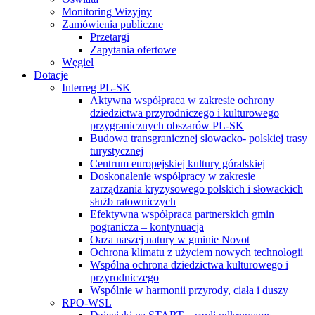
Monitoring Wizyjny
Zamówienia publiczne
Przetargi
Zapytania ofertowe
Węgiel
Dotacje
Interreg PL-SK
Aktywna współpraca w zakresie ochrony
dziedzictwa przyrodniczego i kulturowego
przygranicznych obszarów PL-SK
Budowa transgranicznej słowacko- polskiej trasy
turystycznej
Centrum europejskiej kultury góralskiej
Doskonalenie współpracy w zakresie
zarządzania kryzysowego polskich i słowackich
służb ratowniczych
Efektywna współpraca partnerskich gmin
pogranicza – kontynuacja
Oaza naszej natury w gminie Novot
Ochrona klimatu z użyciem nowych technologii
Wspólna ochrona dziedzictwa kulturowego i
przyrodniczego
Wspólnie w harmonii przyrody, ciała i duszy
RPO-WSL