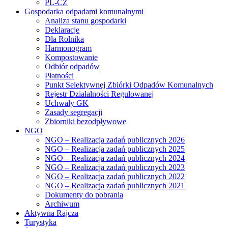
PL-CZ
Gospodarka odpadami komunalnymi
Analiza stanu gospodarki
Deklaracje
Dla Rolnika
Harmonogram
Kompostowanie
Odbiór odpadów
Płatności
Punkt Selektywnej Zbiórki Odpadów Komunalnych
Rejestr Działalności Regulowanej
Uchwały GK
Zasady segregacji
Zbiorniki bezodpływowe
NGO
NGO – Realizacja zadań publicznych 2026
NGO – Realizacja zadań publicznych 2025
NGO – Realizacja zadań publicznych 2024
NGO – Realizacja zadań publicznych 2023
NGO – Realizacja zadań publicznych 2022
NGO – Realizacja zadań publicznych 2021
Dokumenty do pobrania
Archiwum
Aktywna Rajcza
Turystyka