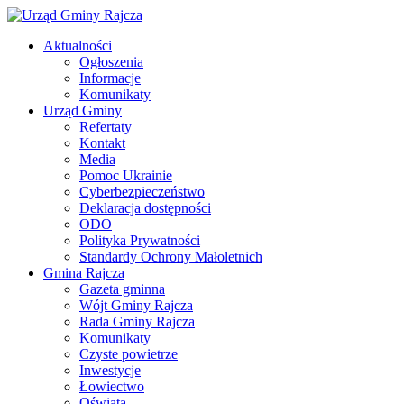
Aktualności
Ogłoszenia
Informacje
Komunikaty
Urząd Gminy
Refertaty
Kontakt
Media
Pomoc Ukrainie
Cyberbezpieczeństwo
Deklaracja dostępności
ODO
Polityka Prywatności
Standardy Ochrony Małoletnich
Gmina Rajcza
Gazeta gminna
Wójt Gminy Rajcza
Rada Gminy Rajcza
Komunikaty
Czyste powietrze
Inwestycje
Łowiectwo
Oświata