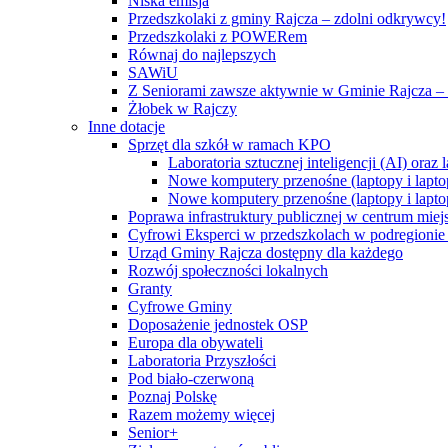
Niska emisja
Przedszkolaki z gminy Rajcza – zdolni odkrywcy!
Przedszkolaki z POWERem
Równaj do najlepszych
SAWiU
Z Seniorami zawsze aktywnie w Gminie Rajcza – 
Żłobek w Rajczy
Inne dotacje
Sprzęt dla szkół w ramach KPO
Laboratoria sztucznej inteligencji (AI) ora
Nowe komputery przenośne (laptopy i lapto
Nowe komputery przenośne (laptopy i lapto
Poprawa infrastruktury publicznej w centrum mie
Cyfrowi Eksperci w przedszkolach w podregionie b
Urząd Gminy Rajcza dostępny dla każdego
Rozwój społeczności lokalnych
Granty
Cyfrowe Gminy
Doposażenie jednostek OSP
Europa dla obywateli
Laboratoria Przyszłości
Pod biało-czerwoną
Poznaj Polskę
Razem możemy więcej
Senior+