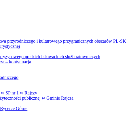
twa przyrodniczego i kulturowego przygranicznych obszarów PL-SK
urystycznej
kryzysowego polskich i słowackich służb ratowniczych
za – kontynuacja
rodniczego
 w SP nr 1 w Rajczy
yteczności publicznej w Gminie Rajcza
 Rycerce Górnej