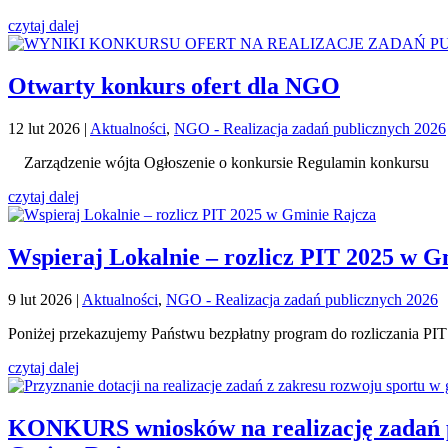
czytaj dalej
Otwarty konkurs ofert dla NGO
12 lut 2026
|
Aktualności
,
NGO - Realizacja zadań publicznych 2026
Zarządzenie wójta Ogłoszenie o konkursie Regulamin konkursu 
czytaj dalej
Wspieraj Lokalnie – rozlicz PIT 2025 w G
9 lut 2026
|
Aktualności
,
NGO - Realizacja zadań publicznych 2026
Poniżej przekazujemy Państwu bezpłatny program do rozliczania PIT –
czytaj dalej
KONKURS wniosków na realizację zadań pu