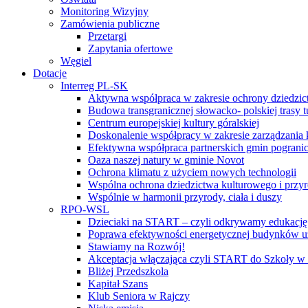
Monitoring Wizyjny
Zamówienia publiczne
Przetargi
Zapytania ofertowe
Węgiel
Dotacje
Interreg PL-SK
Aktywna współpraca w zakresie ochrony dziedzic
Budowa transgranicznej słowacko- polskiej trasy t
Centrum europejskiej kultury góralskiej
Doskonalenie współpracy w zakresie zarządzania 
Efektywna współpraca partnerskich gmin pogranic
Oaza naszej natury w gminie Novot
Ochrona klimatu z użyciem nowych technologii
Wspólna ochrona dziedzictwa kulturowego i przy
Wspólnie w harmonii przyrody, ciała i duszy
RPO-WSL
Dzieciaki na START – czyli odkrywamy edukację
Poprawa efektywności energetycznej budynków uż
Stawiamy na Rozwój!
Akceptacja włączająca czyli START do Szkoły w
Bliżej Przedszkola
Kapitał Szans
Klub Seniora w Rajczy