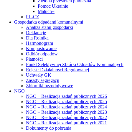
Zielona przestrzeń publiczna
Pomoc Ukrainie
Maluch+
PL-CZ
Gospodarka odpadami komunalnymi
Analiza stanu gospodarki
Deklaracje
Dla Rolnika
Harmonogram
Kompostowanie
Odbiór odpadów
Płatności
Punkt Selektywnej Zbiórki Odpadów Komunalnych
Rejestr Działalności Regulowanej
Uchwały GK
Zasady segregacji
Zbiorniki bezodpływowe
NGO
NGO – Realizacja zadań publicznych 2026
NGO – Realizacja zadań publicznych 2025
NGO – Realizacja zadań publicznych 2024
NGO – Realizacja zadań publicznych 2023
NGO – Realizacja zadań publicznych 2022
NGO – Realizacja zadań publicznych 2021
Dokumenty do pobrania