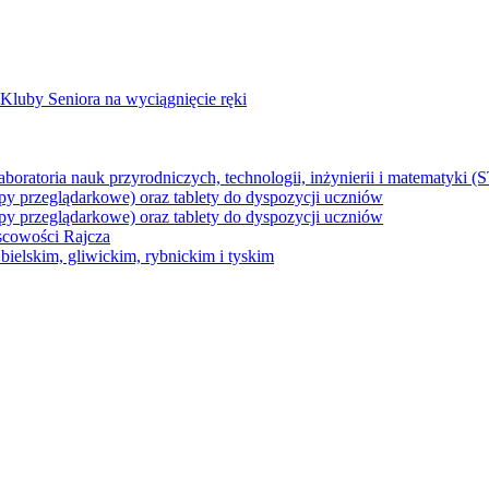
Kluby Seniora na wyciągnięcie ręki
z laboratoria nauk przyrodniczych, technologii, inżynierii i matematyk
py przeglądarkowe) oraz tablety do dyspozycji uczniów
py przeglądarkowe) oraz tablety do dyspozycji uczniów
jscowości Rajcza
ielskim, gliwickim, rybnickim i tyskim