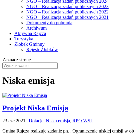
NGO – Realizacja zadań publicznych 2024
NGO – Realizacja zadań publicznych 2023
NGO – Realizacja zadań publicznych 2022
NGO – Realizacja zadań publicznych 2021
Dokumenty do pobrania
Archiwum
Aktywna Rajcza
Turystyka
Żłobek Gminny
Rejestr Żłobków
Zaznacz stronę
Niska emisja
Projekt Niska Emisja
23 cze 2021
|
Dotacje
,
Niska emisja
,
RPO WSL
Gmina Rajcza realizuje zadanie pn. „Ograniczenie niskiej emisji w