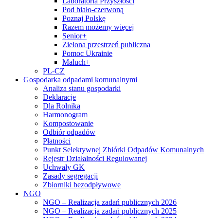
Laboratoria Przyszłości
Pod biało-czerwoną
Poznaj Polskę
Razem możemy więcej
Senior+
Zielona przestrzeń publiczna
Pomoc Ukrainie
Maluch+
PL-CZ
Gospodarka odpadami komunalnymi
Analiza stanu gospodarki
Deklaracje
Dla Rolnika
Harmonogram
Kompostowanie
Odbiór odpadów
Płatności
Punkt Selektywnej Zbiórki Odpadów Komunalnych
Rejestr Działalności Regulowanej
Uchwały GK
Zasady segregacji
Zbiorniki bezodpływowe
NGO
NGO – Realizacja zadań publicznych 2026
NGO – Realizacja zadań publicznych 2025