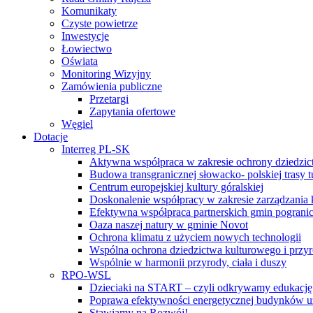
Komunikaty
Czyste powietrze
Inwestycje
Łowiectwo
Oświata
Monitoring Wizyjny
Zamówienia publiczne
Przetargi
Zapytania ofertowe
Węgiel
Dotacje
Interreg PL-SK
Aktywna współpraca w zakresie ochrony dziedzic
Budowa transgranicznej słowacko- polskiej trasy t
Centrum europejskiej kultury góralskiej
Doskonalenie współpracy w zakresie zarządzania 
Efektywna współpraca partnerskich gmin pogranic
Oaza naszej natury w gminie Novot
Ochrona klimatu z użyciem nowych technologii
Wspólna ochrona dziedzictwa kulturowego i przy
Wspólnie w harmonii przyrody, ciała i duszy
RPO-WSL
Dzieciaki na START – czyli odkrywamy edukację
Poprawa efektywności energetycznej budynków uż
Stawiamy na Rozwój!