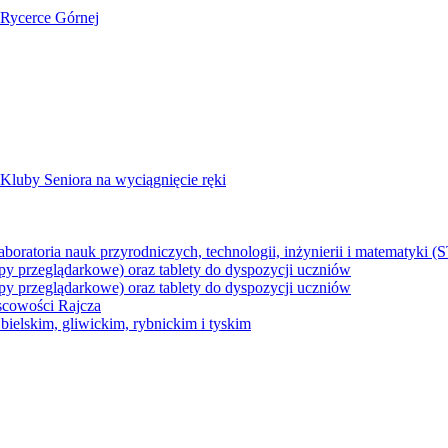
 Rycerce Górnej
Kluby Seniora na wyciągnięcie ręki
z laboratoria nauk przyrodniczych, technologii, inżynierii i matematyk
py przeglądarkowe) oraz tablety do dyspozycji uczniów
py przeglądarkowe) oraz tablety do dyspozycji uczniów
jscowości Rajcza
ielskim, gliwickim, rybnickim i tyskim