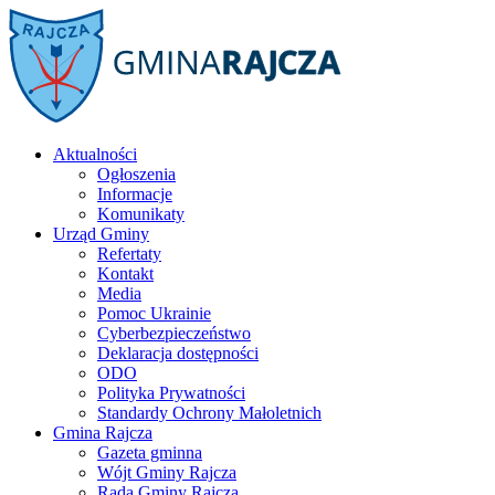
Aktualności
Ogłoszenia
Informacje
Komunikaty
Urząd Gminy
Refertaty
Kontakt
Media
Pomoc Ukrainie
Cyberbezpieczeństwo
Deklaracja dostępności
ODO
Polityka Prywatności
Standardy Ochrony Małoletnich
Gmina Rajcza
Gazeta gminna
Wójt Gminy Rajcza
Rada Gminy Rajcza