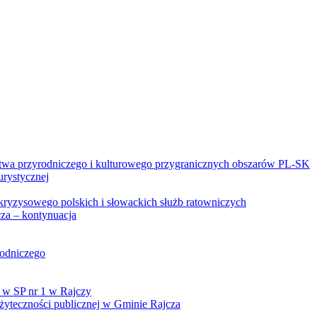
twa przyrodniczego i kulturowego przygranicznych obszarów PL-SK
urystycznej
kryzysowego polskich i słowackich służb ratowniczych
za – kontynuacja
rodniczego
 w SP nr 1 w Rajczy
yteczności publicznej w Gminie Rajcza