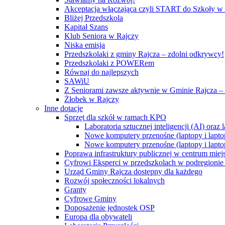
Akceptacja włączająca czyli START do Szkoły w
Bliżej Przedszkola
Kapitał Szans
Klub Seniora w Rajczy
Niska emisja
Przedszkolaki z gminy Rajcza – zdolni odkrywcy!
Przedszkolaki z POWERem
Równaj do najlepszych
SAWiU
Z Seniorami zawsze aktywnie w Gminie Rajcza – 
Żłobek w Rajczy
Inne dotacje
Sprzęt dla szkół w ramach KPO
Laboratoria sztucznej inteligencji (AI) ora
Nowe komputery przenośne (laptopy i lapto
Nowe komputery przenośne (laptopy i lapto
Poprawa infrastruktury publicznej w centrum mie
Cyfrowi Eksperci w przedszkolach w podregionie b
Urząd Gminy Rajcza dostępny dla każdego
Rozwój społeczności lokalnych
Granty
Cyfrowe Gminy
Doposażenie jednostek OSP
Europa dla obywateli