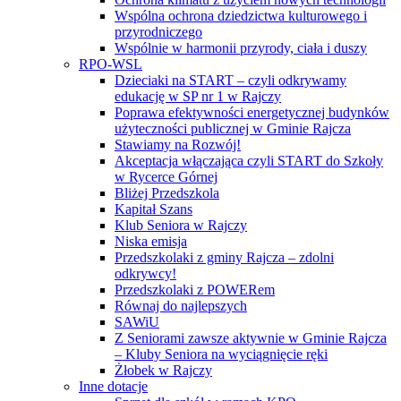
Wspólna ochrona dziedzictwa kulturowego i
przyrodniczego
Wspólnie w harmonii przyrody, ciała i duszy
RPO-WSL
Dzieciaki na START – czyli odkrywamy
edukację w SP nr 1 w Rajczy
Poprawa efektywności energetycznej budynków
użyteczności publicznej w Gminie Rajcza
Stawiamy na Rozwój!
Akceptacja włączająca czyli START do Szkoły
w Rycerce Górnej
Bliżej Przedszkola
Kapitał Szans
Klub Seniora w Rajczy
Niska emisja
Przedszkolaki z gminy Rajcza – zdolni
odkrywcy!
Przedszkolaki z POWERem
Równaj do najlepszych
SAWiU
Z Seniorami zawsze aktywnie w Gminie Rajcza
– Kluby Seniora na wyciągnięcie ręki
Żłobek w Rajczy
Inne dotacje