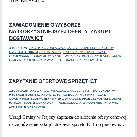
INFORMACJE...
czytaj dalej
ZAWIADOMIENIE O WYBORZE
NAJKORZYSTNIEJSZEJ OFERTY: ZAKUP I
DOSTAWA ICT
3 MAR 2025
|
AKCEPTACJA WŁĄCZAJĄCA CZYLI START DO SZKOŁY W
RYCERCE GÓRNEJ
,
AKTUALNOŚCI
,
DZIECIAKI NA START – CZYLI
ODKRYWAMY EDUKACJĘ W SP NR 1 W RAJCZY
,
PRZEDSZKOLAKI Z GMINY
RAJCZA - ZDOLNI ODKRYWCY!
,
PRZEDSZKOLAKI Z POWEREM
czytaj dalej
ZAPYTANIE OFERTOWE SPRZĘT ICT
12 LUT 2025
|
AKCEPTACJA WŁĄCZAJĄCA CZYLI START DO SZKOŁY W
RYCERCE GÓRNEJ
,
AKTUALNOŚCI
,
DZIECIAKI NA START – CZYLI
ODKRYWAMY EDUKACJĘ W SP NR 1 W RAJCZY
,
PRZEDSZKOLAKI Z GMINY
RAJCZA - ZDOLNI ODKRYWCY!
,
PRZEDSZKOLAKI Z POWEREM
,
RPO WSL
,
ZAPYTANIE OFERTOWE
Urząd Gminy w Rajczy zaprasza do złożenia oferty cenowej
na zamówienie zakup i dostawa sprzętu ICT do pracowni...