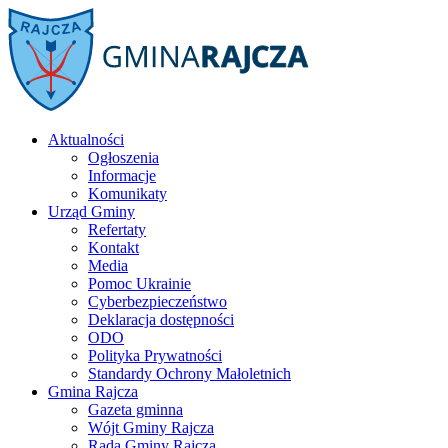
Aktualności
Ogłoszenia
Informacje
Komunikaty
Urząd Gminy
Refertaty
Kontakt
Media
Pomoc Ukrainie
Cyberbezpieczeństwo
Deklaracja dostępności
ODO
Polityka Prywatności
Standardy Ochrony Małoletnich
Gmina Rajcza
Gazeta gminna
Wójt Gminy Rajcza
Rada Gminy Rajcza