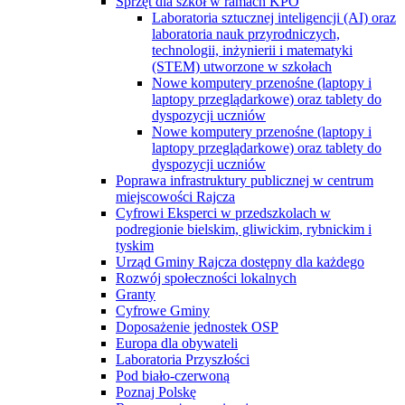
Sprzęt dla szkół w ramach KPO
Laboratoria sztucznej inteligencji (AI) oraz
laboratoria nauk przyrodniczych,
technologii, inżynierii i matematyki
(STEM) utworzone w szkołach
Nowe komputery przenośne (laptopy i
laptopy przeglądarkowe) oraz tablety do
dyspozycji uczniów
Nowe komputery przenośne (laptopy i
laptopy przeglądarkowe) oraz tablety do
dyspozycji uczniów
Poprawa infrastruktury publicznej w centrum
miejscowości Rajcza
Cyfrowi Eksperci w przedszkolach w
podregionie bielskim, gliwickim, rybnickim i
tyskim
Urząd Gminy Rajcza dostępny dla każdego
Rozwój społeczności lokalnych
Granty
Cyfrowe Gminy
Doposażenie jednostek OSP
Europa dla obywateli
Laboratoria Przyszłości
Pod biało-czerwoną
Poznaj Polskę