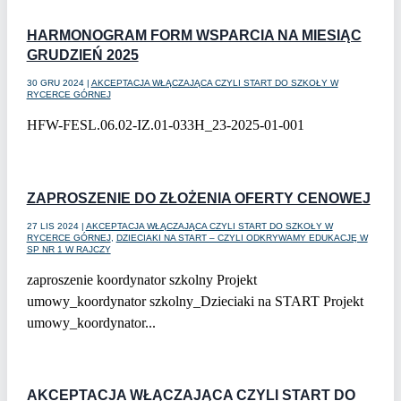
czytaj dalej
HARMONOGRAM FORM WSPARCIA NA MIESIĄC
GRUDZIEŃ 2025
30 GRU 2024
|
AKCEPTACJA WŁĄCZAJĄCA CZYLI START DO SZKOŁY W
RYCERCE GÓRNEJ
HFW-FESL.06.02-IZ.01-033H_23-2025-01-001
czytaj dalej
ZAPROSZENIE DO ZŁOŻENIA OFERTY CENOWEJ
27 LIS 2024
|
AKCEPTACJA WŁĄCZAJĄCA CZYLI START DO SZKOŁY W
RYCERCE GÓRNEJ
,
DZIECIAKI NA START – CZYLI ODKRYWAMY EDUKACJĘ W
SP NR 1 W RAJCZY
zaproszenie koordynator szkolny Projekt
umowy_koordynator szkolny_Dzieciaki na START Projekt
umowy_koordynator...
czytaj dalej
AKCEPTACJA WŁĄCZAJĄCA CZYLI START DO