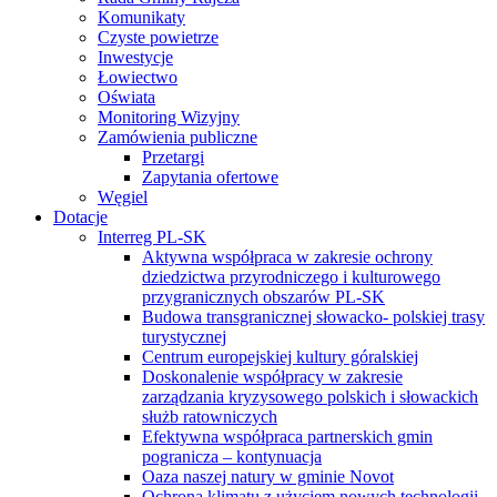
Komunikaty
Czyste powietrze
Inwestycje
Łowiectwo
Oświata
Monitoring Wizyjny
Zamówienia publiczne
Przetargi
Zapytania ofertowe
Węgiel
Dotacje
Interreg PL-SK
Aktywna współpraca w zakresie ochrony
dziedzictwa przyrodniczego i kulturowego
przygranicznych obszarów PL-SK
Budowa transgranicznej słowacko- polskiej trasy
turystycznej
Centrum europejskiej kultury góralskiej
Doskonalenie współpracy w zakresie
zarządzania kryzysowego polskich i słowackich
służb ratowniczych
Efektywna współpraca partnerskich gmin
pogranicza – kontynuacja
Oaza naszej natury w gminie Novot
Ochrona klimatu z użyciem nowych technologii