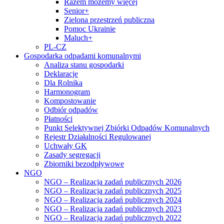
Razem możemy więcej
Senior+
Zielona przestrzeń publiczna
Pomoc Ukrainie
Maluch+
PL-CZ
Gospodarka odpadami komunalnymi
Analiza stanu gospodarki
Deklaracje
Dla Rolnika
Harmonogram
Kompostowanie
Odbiór odpadów
Płatności
Punkt Selektywnej Zbiórki Odpadów Komunalnych
Rejestr Działalności Regulowanej
Uchwały GK
Zasady segregacji
Zbiorniki bezodpływowe
NGO
NGO – Realizacja zadań publicznych 2026
NGO – Realizacja zadań publicznych 2025
NGO – Realizacja zadań publicznych 2024
NGO – Realizacja zadań publicznych 2023
NGO – Realizacja zadań publicznych 2022