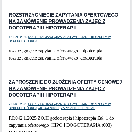
czytaj dalej
ROZSTRZYGNIĘCIE ZAPYTANIA OFERTOWEGO
NA ZAMÓWIENIE PROWADZENIA ZAJĘĆ Z
DOGOTERAPII I HIPOTERAPII
17 CZE 2025
|
AKCEPTACJA WŁĄCZAJĄCA CZYLI START DO SZKOŁY W
RYCERCE GÓRNEJ
rozstrzygnięcie zapytania ofertowego_ hipoterapia
rozstrzygniecie zapytania ofertowego_dogoterapia
czytaj dalej
ZAPROSZENIE DO ZŁOŻENIA OFERTY CENOWEJ
NA ZAMÓWIENIE PROWADZENIA ZAJĘĆ Z
DOGOTERAPII I HIPOTERAPII
23 MAJ 2025
|
AKCEPTACJA WŁĄCZAJĄCA CZYLI START DO SZKOŁY W
RYCERCE GÓRNEJ
,
AKTUALNOŚCI
,
ZAPYTANIE OFERTOWE
RP.042.1.2025.ZO.H godoterapia i hipoterapia Zał. 1 do
zapytania ofertowego_HIPO I DOGOTERAPIA (003)