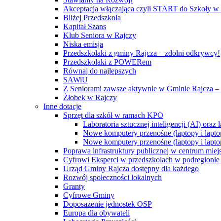
Akceptacja włączająca czyli START do Szkoły w
Bliżej Przedszkola
Kapitał Szans
Klub Seniora w Rajczy
Niska emisja
Przedszkolaki z gminy Rajcza – zdolni odkrywcy!
Przedszkolaki z POWERem
Równaj do najlepszych
SAWiU
Z Seniorami zawsze aktywnie w Gminie Rajcza – 
Żłobek w Rajczy
Inne dotacje
Sprzęt dla szkół w ramach KPO
Laboratoria sztucznej inteligencji (AI) ora
Nowe komputery przenośne (laptopy i lapto
Nowe komputery przenośne (laptopy i lapto
Poprawa infrastruktury publicznej w centrum mie
Cyfrowi Eksperci w przedszkolach w podregionie b
Urząd Gminy Rajcza dostępny dla każdego
Rozwój społeczności lokalnych
Granty
Cyfrowe Gminy
Doposażenie jednostek OSP
Europa dla obywateli