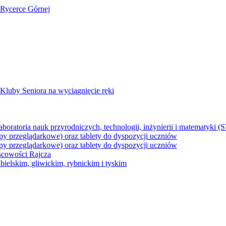
 Rycerce Górnej
Kluby Seniora na wyciągnięcie ręki
z laboratoria nauk przyrodniczych, technologii, inżynierii i matematyk
py przeglądarkowe) oraz tablety do dyspozycji uczniów
py przeglądarkowe) oraz tablety do dyspozycji uczniów
jscowości Rajcza
ielskim, gliwickim, rybnickim i tyskim