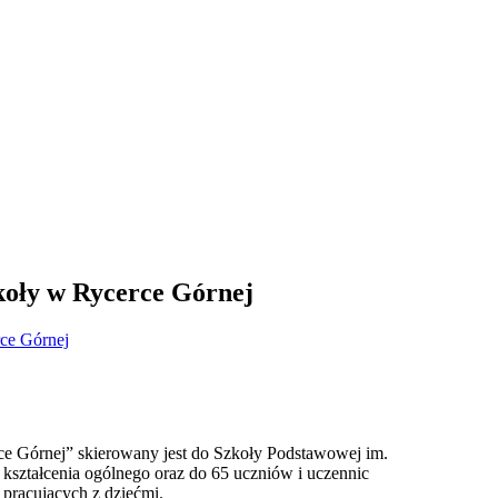
koły w Rycerce Górnej
ce Górnej
ce Górnej” skierowany jest do Szkoły Podstawowej im.
kształcenia ogólnego oraz do 65 uczniów i uczennic
 pracujących z dziećmi.