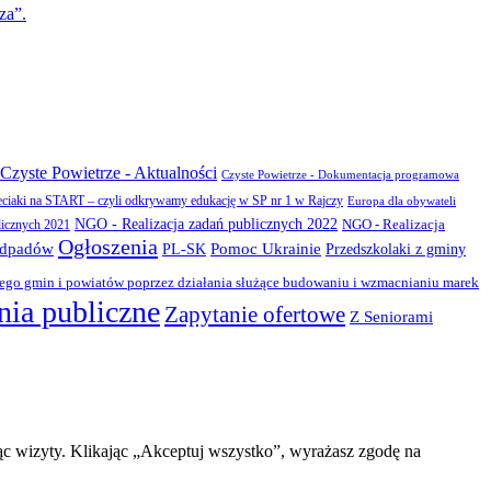
za”.
Czyste Powietrze - Aktualności
Czyste Powietrze - Dokumentacja programowa
eciaki na START – czyli odkrywamy edukację w SP nr 1 w Rajczy
Europa dla obywateli
NGO - Realizacja zadań publicznych 2022
NGO - Realizacja
licznych 2021
Ogłoszenia
odpadów
PL-SK
Pomoc Ukrainie
Przedszkolaki z gminy
zego gmin i powiatów poprzez działania służące budowaniu i wzmacnianiu marek
ia publiczne
Zapytanie ofertowe
Z Seniorami
ąc wizyty. Klikając „Akceptuj wszystko”, wyrażasz zgodę na