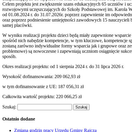
Celem projektu jest zwiększenie szans edukacyjnych 65 uczniów i uc
rozwojowymi uczęszczających do Szkoły Podstawowej im. Karola Wojty
od 01.08.2024 r. do 31.07.2026r. poprzez zapewnienie im odpowied
oraz poprzez podniesienie umiejętności zawodowych 15 nauczycieli b
samej placówki.
W wyniku realizacji projektu dzieci będą miały zapewnione wsparcie
spośród nich nabędzie kompetencje, w tym kluczowe, kompetencje s
zostaną zarówno indywidualne formy wsparcia jak i grupowe oraz ze
problemowe) są nowoczesne i zapewniają uczniom osiągnięcie sukc
sposób.
Okres realizacji projektu: od 1 sierpnia 2024 r. do 31 lipca 2026 r.
Wysokość dofinansowania: 209 062,93 zł
w tym dofinansowanie z UE: 187 056,31 zł
Całkowita wartość projektu: 220 066,25 zł
Szukaj:
Ostatnio dodane
Zmiana godzin pracy Urzędu Gminy Rajcza