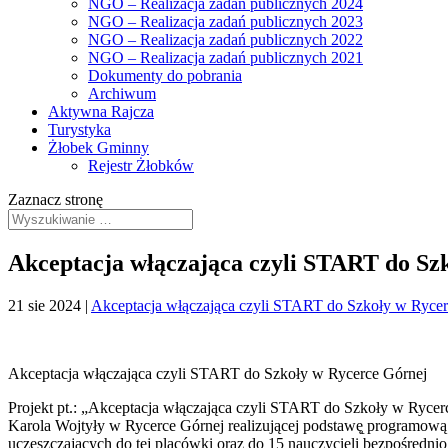
NGO – Realizacja zadań publicznych 2024
NGO – Realizacja zadań publicznych 2023
NGO – Realizacja zadań publicznych 2022
NGO – Realizacja zadań publicznych 2021
Dokumenty do pobrania
Archiwum
Aktywna Rajcza
Turystyka
Żłobek Gminny
Rejestr Żłobków
Zaznacz stronę
Akceptacja włączająca czyli START do Sz
21 sie 2024
|
Akceptacja włączająca czyli START do Szkoły w Rycer
Akceptacja włączająca czyli START do Szkoły w Rycerce Górnej
Projekt pt.: „Akceptacja włączająca czyli START do Szkoły w Rycer
Karola Wojtyły w Rycerce Górnej realizującej podstawę̨ programową 
uczęszczających do tej placówki oraz do 15 nauczycieli bezpośrednio