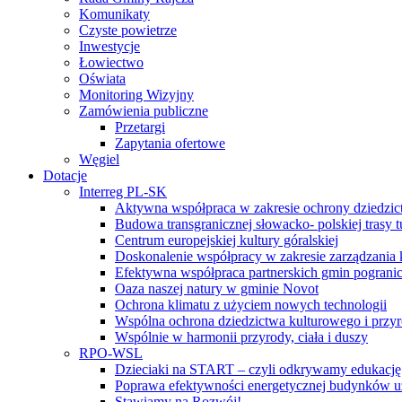
Komunikaty
Czyste powietrze
Inwestycje
Łowiectwo
Oświata
Monitoring Wizyjny
Zamówienia publiczne
Przetargi
Zapytania ofertowe
Węgiel
Dotacje
Interreg PL-SK
Aktywna współpraca w zakresie ochrony dziedzic
Budowa transgranicznej słowacko- polskiej trasy t
Centrum europejskiej kultury góralskiej
Doskonalenie współpracy w zakresie zarządzania 
Efektywna współpraca partnerskich gmin pogranic
Oaza naszej natury w gminie Novot
Ochrona klimatu z użyciem nowych technologii
Wspólna ochrona dziedzictwa kulturowego i przy
Wspólnie w harmonii przyrody, ciała i duszy
RPO-WSL
Dzieciaki na START – czyli odkrywamy edukację
Poprawa efektywności energetycznej budynków uż
Stawiamy na Rozwój!