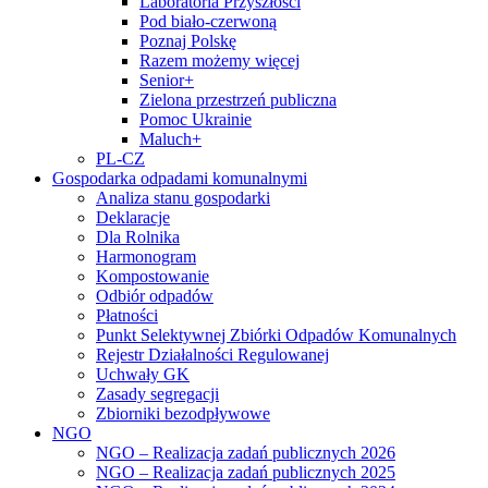
Laboratoria Przyszłości
Pod biało-czerwoną
Poznaj Polskę
Razem możemy więcej
Senior+
Zielona przestrzeń publiczna
Pomoc Ukrainie
Maluch+
PL-CZ
Gospodarka odpadami komunalnymi
Analiza stanu gospodarki
Deklaracje
Dla Rolnika
Harmonogram
Kompostowanie
Odbiór odpadów
Płatności
Punkt Selektywnej Zbiórki Odpadów Komunalnych
Rejestr Działalności Regulowanej
Uchwały GK
Zasady segregacji
Zbiorniki bezodpływowe
NGO
NGO – Realizacja zadań publicznych 2026
NGO – Realizacja zadań publicznych 2025