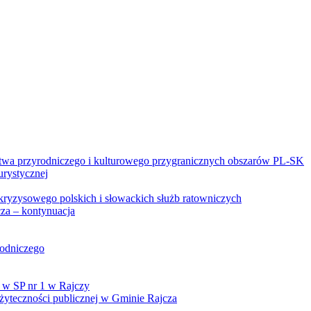
twa przyrodniczego i kulturowego przygranicznych obszarów PL-SK
urystycznej
kryzysowego polskich i słowackich służb ratowniczych
za – kontynuacja
rodniczego
 w SP nr 1 w Rajczy
yteczności publicznej w Gminie Rajcza