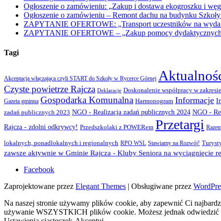
Ogłoszenie o zamówieniu: „Zakup i dostawa ekogroszku i węg
Ogłoszenie o zamówieniu – Remont dachu na budynku Szkoły
ZAPYTANIE OFERTOWE: „Transport uczestników na wydarzen
ZAPYTANIE OFERTOWE – „Zakup pomocy dydaktycznych w r
Tagi
Aktualnoś
Akceptacja włączająca czyli START do Szkoły w Rycerce Górnej
Czyste powietrze Rajcza
Doskonalenie współpracy w zakresie
Deklaracje
Gospodarka Komunalna
Informacje
I
Gazeta gminna
Harmonogram
NGO - Realizacja zadań publicznych 2024
zadań publicznych 2023
NGO - Rea
Przetargi
Rajcza - zdolni odkrywcy!
Przedszkolaki z POWERem
Razem
lokalnych, ponadlokalnych i regionalnych
Turyst
RPO WSL
Stawiamy na Rozwój!
zawsze aktywnie w Gminie Rajcza - Kluby Seniora na wyciągnięcie rę
Facebook
Zaprojektowane przez
Elegant Themes
| Obsługiwane przez
WordPre
Na naszej stronie używamy plików cookie, aby zapewnić Ci najbardzi
używanie WSZYSTKICH plików cookie. Możesz jednak odwiedzić „U
Ustawienia ciasteczek
Akceptuj