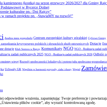
la kamiennego (kostka) na sezon grzewczy 2026/2027 dla Gminy Rajc
 Podstawowej w Rycerce Dolnej
ie kulturalne pn.: Dni Rajczy”
amach projektu pn. „StawiaMY na rozwój!”
ci
Centrum europejskiej kultury góralskiej
Cyfrowe Gminy
Analiza stanu gospodarki
Dotacje
 zarządzania kryzysowego polskich i słowackich służb ratowniczych
Dzi
NGO
Komunikaty
nne dotacje
NGO - Realizacja zadań pub
Klub Seniora w Rajczy
Odbiór 
lizacja zadań publicznych 2025
NGO - Realizacja zadań publicznych 2026
Rozwój społeczności lokalnych i potencjału społeczno-gospodarc
 możemy więcej
Zamówien
yka
Uchwały GK
Wspólnie w harmonii przyrody, ciała i duszy
Węgiel
ki
ss
ej odpowiednie wrażenia, zapamiętując Twoje preferencje i powtarzaj
stawienia plików cookie”, aby wyrazić kontrolowaną zgodę.