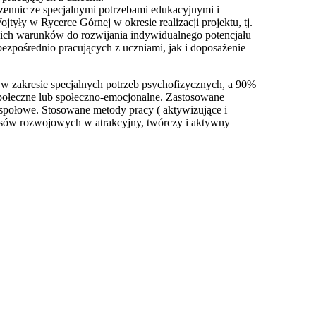
zennic ze specjalnymi potrzebami edukacyjnymi i
ły w Rycerce Górnej w okresie realizacji projektu, tj.
nich warunków do rozwijania indywidualnego potencjału
ezpośrednio pracujących z uczniami, jak i doposażenie
 w zakresie specjalnych potrzeb psychofizycznych, a 90%
połeczne lub społeczno-emocjonalne. Zastosowane
społowe. Stosowane metody pracy ( aktywizujące i
esów rozwojowych w atrakcyjny, twórczy i aktywny