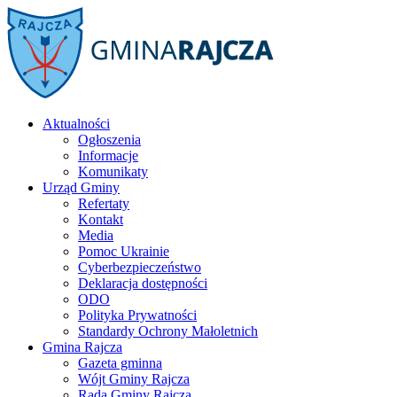
Aktualności
Ogłoszenia
Informacje
Komunikaty
Urząd Gminy
Refertaty
Kontakt
Media
Pomoc Ukrainie
Cyberbezpieczeństwo
Deklaracja dostępności
ODO
Polityka Prywatności
Standardy Ochrony Małoletnich
Gmina Rajcza
Gazeta gminna
Wójt Gminy Rajcza
Rada Gminy Rajcza