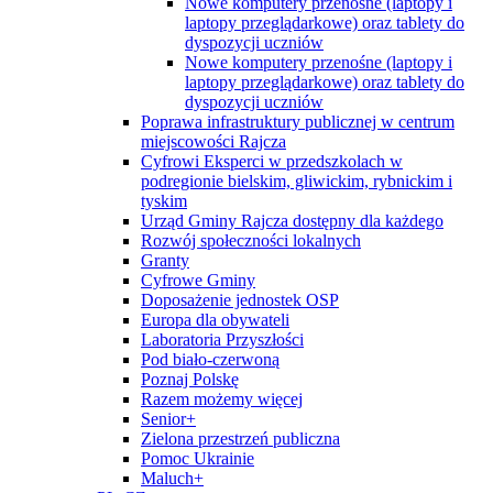
Nowe komputery przenośne (laptopy i
laptopy przeglądarkowe) oraz tablety do
dyspozycji uczniów
Nowe komputery przenośne (laptopy i
laptopy przeglądarkowe) oraz tablety do
dyspozycji uczniów
Poprawa infrastruktury publicznej w centrum
miejscowości Rajcza
Cyfrowi Eksperci w przedszkolach w
podregionie bielskim, gliwickim, rybnickim i
tyskim
Urząd Gminy Rajcza dostępny dla każdego
Rozwój społeczności lokalnych
Granty
Cyfrowe Gminy
Doposażenie jednostek OSP
Europa dla obywateli
Laboratoria Przyszłości
Pod biało-czerwoną
Poznaj Polskę
Razem możemy więcej
Senior+
Zielona przestrzeń publiczna
Pomoc Ukrainie
Maluch+