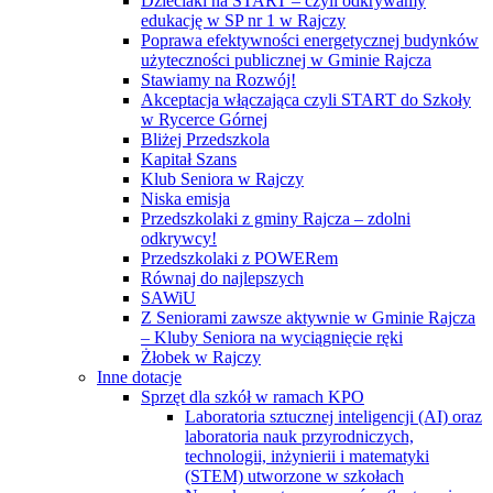
Dzieciaki na START – czyli odkrywamy
edukację w SP nr 1 w Rajczy
Poprawa efektywności energetycznej budynków
użyteczności publicznej w Gminie Rajcza
Stawiamy na Rozwój!
Akceptacja włączająca czyli START do Szkoły
w Rycerce Górnej
Bliżej Przedszkola
Kapitał Szans
Klub Seniora w Rajczy
Niska emisja
Przedszkolaki z gminy Rajcza – zdolni
odkrywcy!
Przedszkolaki z POWERem
Równaj do najlepszych
SAWiU
Z Seniorami zawsze aktywnie w Gminie Rajcza
– Kluby Seniora na wyciągnięcie ręki
Żłobek w Rajczy
Inne dotacje
Sprzęt dla szkół w ramach KPO
Laboratoria sztucznej inteligencji (AI) oraz
laboratoria nauk przyrodniczych,
technologii, inżynierii i matematyki
(STEM) utworzone w szkołach