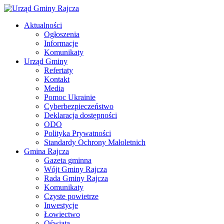
Aktualności
Ogłoszenia
Informacje
Komunikaty
Urząd Gminy
Refertaty
Kontakt
Media
Pomoc Ukrainie
Cyberbezpieczeństwo
Deklaracja dostępności
ODO
Polityka Prywatności
Standardy Ochrony Małoletnich
Gmina Rajcza
Gazeta gminna
Wójt Gminy Rajcza
Rada Gminy Rajcza
Komunikaty
Czyste powietrze
Inwestycje
Łowiectwo
Oświata