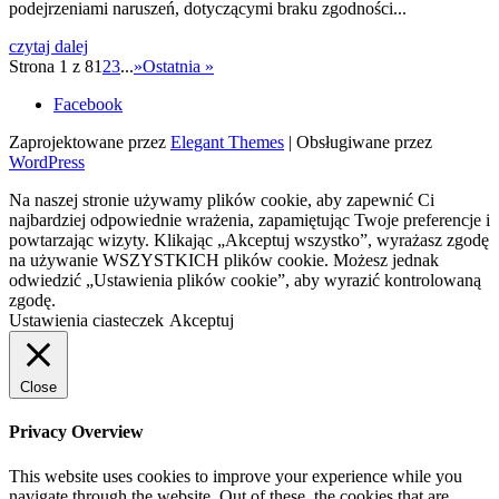
podejrzeniami naruszeń, dotyczącymi braku zgodności...
czytaj dalej
Strona 1 z 8
1
2
3
...
»
Ostatnia »
Facebook
Zaprojektowane przez
Elegant Themes
| Obsługiwane przez
WordPress
Na naszej stronie używamy plików cookie, aby zapewnić Ci
najbardziej odpowiednie wrażenia, zapamiętując Twoje preferencje i
powtarzając wizyty. Klikając „Akceptuj wszystko”, wyrażasz zgodę
na używanie WSZYSTKICH plików cookie. Możesz jednak
odwiedzić „Ustawienia plików cookie”, aby wyrazić kontrolowaną
zgodę.
Ustawienia ciasteczek
Akceptuj
Close
Privacy Overview
This website uses cookies to improve your experience while you
navigate through the website. Out of these, the cookies that are