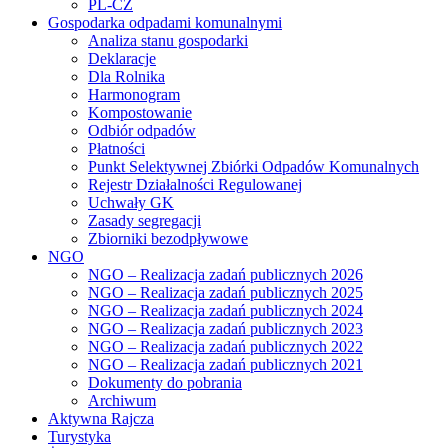
PL-CZ
Gospodarka odpadami komunalnymi
Analiza stanu gospodarki
Deklaracje
Dla Rolnika
Harmonogram
Kompostowanie
Odbiór odpadów
Płatności
Punkt Selektywnej Zbiórki Odpadów Komunalnych
Rejestr Działalności Regulowanej
Uchwały GK
Zasady segregacji
Zbiorniki bezodpływowe
NGO
NGO – Realizacja zadań publicznych 2026
NGO – Realizacja zadań publicznych 2025
NGO – Realizacja zadań publicznych 2024
NGO – Realizacja zadań publicznych 2023
NGO – Realizacja zadań publicznych 2022
NGO – Realizacja zadań publicznych 2021
Dokumenty do pobrania
Archiwum
Aktywna Rajcza
Turystyka