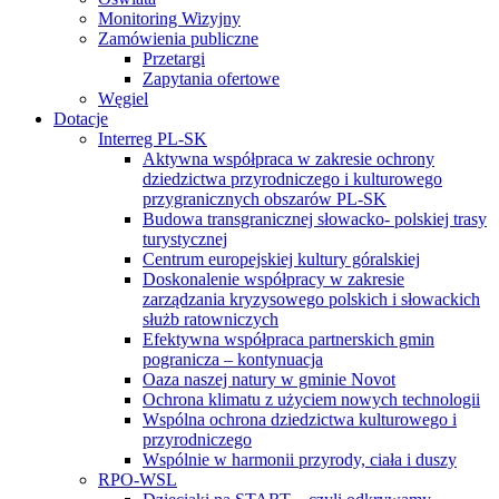
Monitoring Wizyjny
Zamówienia publiczne
Przetargi
Zapytania ofertowe
Węgiel
Dotacje
Interreg PL-SK
Aktywna współpraca w zakresie ochrony
dziedzictwa przyrodniczego i kulturowego
przygranicznych obszarów PL-SK
Budowa transgranicznej słowacko- polskiej trasy
turystycznej
Centrum europejskiej kultury góralskiej
Doskonalenie współpracy w zakresie
zarządzania kryzysowego polskich i słowackich
służb ratowniczych
Efektywna współpraca partnerskich gmin
pogranicza – kontynuacja
Oaza naszej natury w gminie Novot
Ochrona klimatu z użyciem nowych technologii
Wspólna ochrona dziedzictwa kulturowego i
przyrodniczego
Wspólnie w harmonii przyrody, ciała i duszy
RPO-WSL