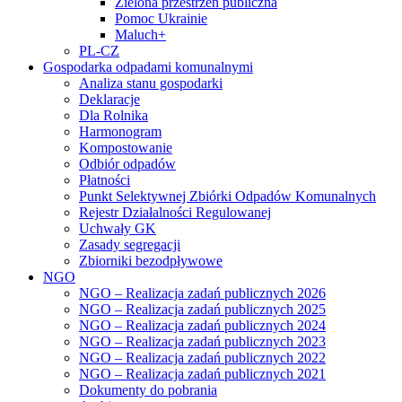
Zielona przestrzeń publiczna
Pomoc Ukrainie
Maluch+
PL-CZ
Gospodarka odpadami komunalnymi
Analiza stanu gospodarki
Deklaracje
Dla Rolnika
Harmonogram
Kompostowanie
Odbiór odpadów
Płatności
Punkt Selektywnej Zbiórki Odpadów Komunalnych
Rejestr Działalności Regulowanej
Uchwały GK
Zasady segregacji
Zbiorniki bezodpływowe
NGO
NGO – Realizacja zadań publicznych 2026
NGO – Realizacja zadań publicznych 2025
NGO – Realizacja zadań publicznych 2024
NGO – Realizacja zadań publicznych 2023
NGO – Realizacja zadań publicznych 2022
NGO – Realizacja zadań publicznych 2021
Dokumenty do pobrania