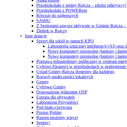
Niska emisja
Przedszkolaki z gminy Rajcza – zdolni odkrywcy!
Przedszkolaki z POWERem
Równaj do najlepszych
SAWiU
Z Seniorami zawsze aktywnie w Gminie Rajcza – 
Żłobek w Rajczy
Inne dotacje
Sprzęt dla szkół w ramach KPO
Laboratoria sztucznej inteligencji (AI) ora
Nowe komputery przenośne (laptopy i lapto
Nowe komputery przenośne (laptopy i lapto
Poprawa infrastruktury publicznej w centrum mie
Cyfrowi Eksperci w przedszkolach w podregionie b
Urząd Gminy Rajcza dostępny dla każdego
Rozwój społeczności lokalnych
Granty
Cyfrowe Gminy
Doposażenie jednostek OSP
Europa dla obywateli
Laboratoria Przyszłości
Pod biało-czerwoną
Poznaj Polskę
Razem możemy więcej
Senior+