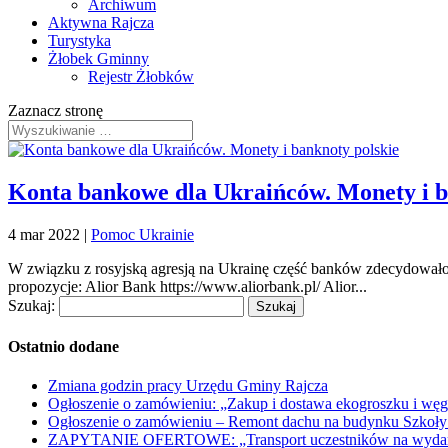
Archiwum
Aktywna Rajcza
Turystyka
Żłobek Gminny
Rejestr Żłobków
Zaznacz stronę
Konta bankowe dla Ukraińców. Monety i b
4 mar 2022
|
Pomoc Ukrainie
W związku z rosyjską agresją na Ukrainę część banków zdecydował
propozycje: Alior Bank https://www.aliorbank.pl/ Alior...
Szukaj:
Ostatnio dodane
Zmiana godzin pracy Urzędu Gminy Rajcza
Ogłoszenie o zamówieniu: „Zakup i dostawa ekogroszku i węg
Ogłoszenie o zamówieniu – Remont dachu na budynku Szkoły
ZAPYTANIE OFERTOWE: „Transport uczestników na wydarzen