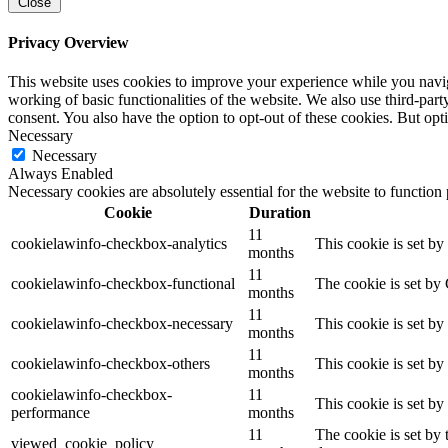
Close
Privacy Overview
This website uses cookies to improve your experience while you navigat
working of basic functionalities of the website. We also use third-pa
consent. You also have the option to opt-out of these cookies. But op
Necessary
Necessary
Always Enabled
Necessary cookies are absolutely essential for the website to function
Cookie
Duration
11
cookielawinfo-checkbox-analytics
This cookie is set b
months
11
cookielawinfo-checkbox-functional
The cookie is set by
months
11
cookielawinfo-checkbox-necessary
This cookie is set b
months
11
cookielawinfo-checkbox-others
This cookie is set b
months
cookielawinfo-checkbox-
11
This cookie is set b
performance
months
11
The cookie is set by
viewed_cookie_policy