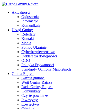
Aktualności
Ogłoszenia
Informacje
Komunikaty
Urząd Gminy
Refertaty
Kontakt
Media
Pomoc Ukrainie
Cyberbezpieczeństwo
Deklaracja dostępności
ODO
Polityka Prywatności
Standardy Ochrony Małoletnich
Gmina Rajcza
Gazeta gminna
Wójt Gminy Rajcza
Rada Gminy Rajcza
Komunikaty
Czyste powietrze
Inwestycje
Łowiectwo
Oświata