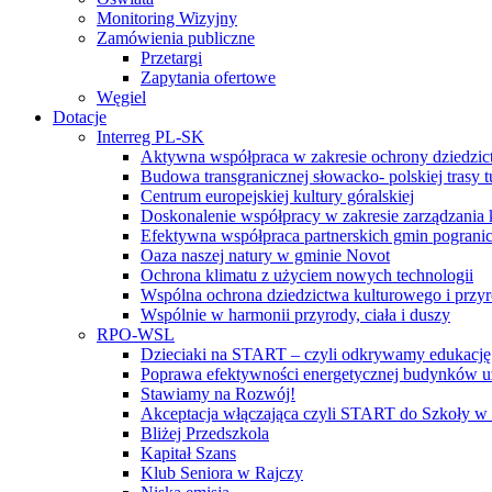
Monitoring Wizyjny
Zamówienia publiczne
Przetargi
Zapytania ofertowe
Węgiel
Dotacje
Interreg PL-SK
Aktywna współpraca w zakresie ochrony dziedzic
Budowa transgranicznej słowacko- polskiej trasy t
Centrum europejskiej kultury góralskiej
Doskonalenie współpracy w zakresie zarządzania 
Efektywna współpraca partnerskich gmin pogranic
Oaza naszej natury w gminie Novot
Ochrona klimatu z użyciem nowych technologii
Wspólna ochrona dziedzictwa kulturowego i przy
Wspólnie w harmonii przyrody, ciała i duszy
RPO-WSL
Dzieciaki na START – czyli odkrywamy edukację
Poprawa efektywności energetycznej budynków uż
Stawiamy na Rozwój!
Akceptacja włączająca czyli START do Szkoły w
Bliżej Przedszkola
Kapitał Szans
Klub Seniora w Rajczy