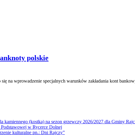
anknoty polskie
o się na wprowadzenie specjalnych warunków zakładania kont bankowy
la kamiennego (kostka) na sezon grzewczy 2026/2027 dla Gminy Rajc
 Podstawowej w Rycerce Dolnej
ie kulturalne pn.: Dni Rajczy”