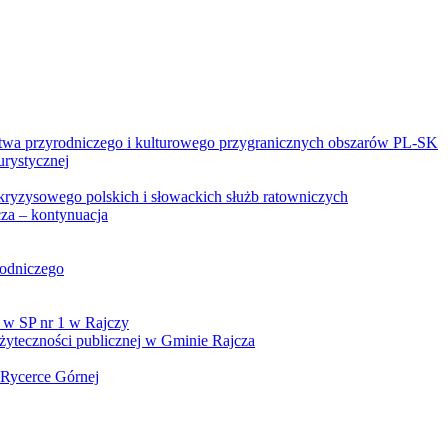
twa przyrodniczego i kulturowego przygranicznych obszarów PL-SK
urystycznej
kryzysowego polskich i słowackich służb ratowniczych
za – kontynuacja
rodniczego
 w SP nr 1 w Rajczy
yteczności publicznej w Gminie Rajcza
 Rycerce Górnej