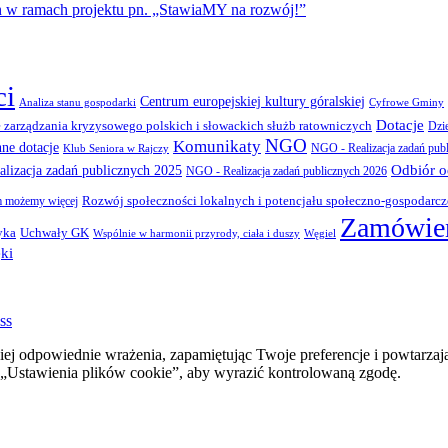
amach projektu pn. „StawiaMY na rozwój!”
ci
Centrum europejskiej kultury góralskiej
Cyfrowe Gminy
Analiza stanu gospodarki
Dotacje
 zarządzania kryzysowego polskich i słowackich służb ratowniczych
Dzi
NGO
Komunikaty
nne dotacje
NGO - Realizacja zadań pub
Klub Seniora w Rajczy
Odbiór 
lizacja zadań publicznych 2025
NGO - Realizacja zadań publicznych 2026
Rozwój społeczności lokalnych i potencjału społeczno-gospodarc
 możemy więcej
Zamówien
yka
Uchwały GK
Wspólnie w harmonii przyrody, ciała i duszy
Węgiel
ki
ss
ej odpowiednie wrażenia, zapamiętując Twoje preferencje i powtarzaj
stawienia plików cookie”, aby wyrazić kontrolowaną zgodę.