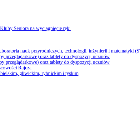
Kluby Seniora na wyciągnięcie ręki
z laboratoria nauk przyrodniczych, technologii, inżynierii i matematyk
py przeglądarkowe) oraz tablety do dyspozycji uczniów
py przeglądarkowe) oraz tablety do dyspozycji uczniów
jscowości Rajcza
ielskim, gliwickim, rybnickim i tyskim