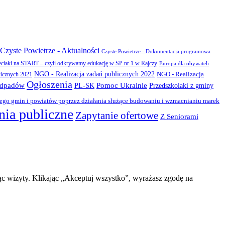
Czyste Powietrze - Aktualności
Czyste Powietrze - Dokumentacja programowa
eciaki na START – czyli odkrywamy edukację w SP nr 1 w Rajczy
Europa dla obywateli
NGO - Realizacja zadań publicznych 2022
NGO - Realizacja
licznych 2021
Ogłoszenia
odpadów
PL-SK
Pomoc Ukrainie
Przedszkolaki z gminy
zego gmin i powiatów poprzez działania służące budowaniu i wzmacnianiu marek
ia publiczne
Zapytanie ofertowe
Z Seniorami
ąc wizyty. Klikając „Akceptuj wszystko”, wyrażasz zgodę na