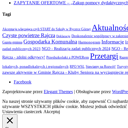
ZAPYTANIE OFERTOWE – „Zakup pomocy dydaktycznych w r
Tagi
Aktualnoś
Akceptacja włączająca czyli START do Szkoły w Rycerce Górnej
Czyste powietrze Rajcza
Doskonalenie współpracy w zakresie
Deklaracje
Gospodarka Komunalna
Informacje
I
Gazeta gminna
Harmonogram
NGO - Realizacja zadań publicznych 2024
zadań publicznych 2023
NGO - Rea
Przetargi
Rajcza - zdolni odkrywcy!
Przedszkolaki z POWERem
Razem
lokalnych, ponadlokalnych i regionalnych
Turyst
RPO WSL
Stawiamy na Rozwój!
zawsze aktywnie w Gminie Rajcza - Kluby Seniora na wyciągnięcie rę
Facebook
Zaprojektowane przez
Elegant Themes
| Obsługiwane przez
WordPre
Na naszej stronie używamy plików cookie, aby zapewnić Ci najbardzi
używanie WSZYSTKICH plików cookie. Możesz jednak odwiedzić „U
Ustawienia ciasteczek
Akceptuj