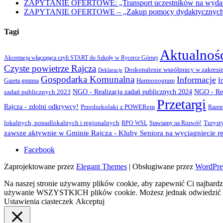
ZAPYTANIE OFERTOWE: „Transport uczestników na wydarzen
ZAPYTANIE OFERTOWE – „Zakup pomocy dydaktycznych w r
Tagi
Aktualnoś
Akceptacja włączająca czyli START do Szkoły w Rycerce Górnej
Czyste powietrze Rajcza
Doskonalenie współpracy w zakresie
Deklaracje
Gospodarka Komunalna
Informacje
I
Gazeta gminna
Harmonogram
NGO - Realizacja zadań publicznych 2024
zadań publicznych 2023
NGO - Rea
Przetargi
Rajcza - zdolni odkrywcy!
Przedszkolaki z POWERem
Razem
lokalnych, ponadlokalnych i regionalnych
Turyst
RPO WSL
Stawiamy na Rozwój!
zawsze aktywnie w Gminie Rajcza - Kluby Seniora na wyciągnięcie rę
Facebook
Zaprojektowane przez
Elegant Themes
| Obsługiwane przez
WordPre
Na naszej stronie używamy plików cookie, aby zapewnić Ci najbardzi
używanie WSZYSTKICH plików cookie. Możesz jednak odwiedzić „U
Ustawienia ciasteczek
Akceptuj