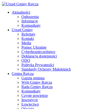
Aktualności
Ogłoszenia
Informacje
Komunikaty
Urząd Gminy
Refertaty
Kontakt
Media
Pomoc Ukrainie
Cyberbezpieczeństwo
Deklaracja dostępności
ODO
Polityka Prywatności
Standardy Ochrony Małoletnich
Gmina Rajcza
Gazeta gminna
Wójt Gminy Rajcza
Rada Gminy Rajcza
Komunikaty
Czyste powietrze
Inwestycje
Łowiectwo
Oświata