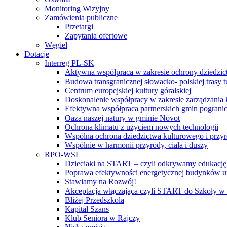
Monitoring Wizyjny
Zamówienia publiczne
Przetargi
Zapytania ofertowe
Węgiel
Dotacje
Interreg PL-SK
Aktywna współpraca w zakresie ochrony dziedzic
Budowa transgranicznej słowacko- polskiej trasy t
Centrum europejskiej kultury góralskiej
Doskonalenie współpracy w zakresie zarządzania 
Efektywna współpraca partnerskich gmin pogranic
Oaza naszej natury w gminie Novot
Ochrona klimatu z użyciem nowych technologii
Wspólna ochrona dziedzictwa kulturowego i przy
Wspólnie w harmonii przyrody, ciała i duszy
RPO-WSL
Dzieciaki na START – czyli odkrywamy edukację
Poprawa efektywności energetycznej budynków uż
Stawiamy na Rozwój!
Akceptacja włączająca czyli START do Szkoły w
Bliżej Przedszkola
Kapitał Szans
Klub Seniora w Rajczy