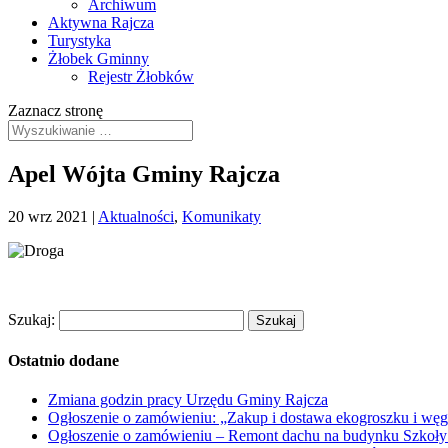
Archiwum
Aktywna Rajcza
Turystyka
Żłobek Gminny
Rejestr Żłobków
Zaznacz stronę
Apel Wójta Gminy Rajcza
20 wrz 2021
|
Aktualności
,
Komunikaty
Szukaj:
Ostatnio dodane
Zmiana godzin pracy Urzędu Gminy Rajcza
Ogłoszenie o zamówieniu: „Zakup i dostawa ekogroszku i węg
Ogłoszenie o zamówieniu – Remont dachu na budynku Szkoły