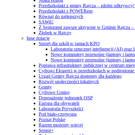
Niska emisja
Przedszkolaki z gminy Rajcza – zdolni odkrywcy!
Przedszkolaki z POWERem
Równaj do najlepszych
SAWiU
Z Seniorami zawsze aktywnie w Gminie Rajcza – 
Żłobek w Rajczy
Inne dotacje
Sprzęt dla szkół w ramach KPO
Laboratoria sztucznej inteligencji (AI) ora
Nowe komputery przenośne (laptopy i lapto
Nowe komputery przenośne (laptopy i lapto
Poprawa infrastruktury publicznej w centrum mie
Cyfrowi Eksperci w przedszkolach w podregionie b
Urząd Gminy Rajcza dostępny dla każdego
Rozwój społeczności lokalnych
Granty
Cyfrowe Gminy
Doposażenie jednostek OSP
Europa dla obywateli
Laboratoria Przyszłości
Pod biało-czerwoną
Poznaj Polskę
Razem możemy więcej
Senior+