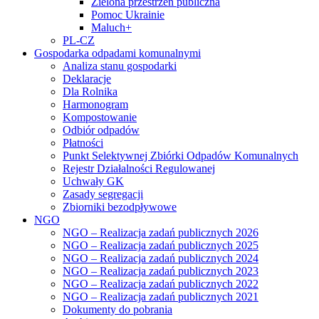
Zielona przestrzeń publiczna
Pomoc Ukrainie
Maluch+
PL-CZ
Gospodarka odpadami komunalnymi
Analiza stanu gospodarki
Deklaracje
Dla Rolnika
Harmonogram
Kompostowanie
Odbiór odpadów
Płatności
Punkt Selektywnej Zbiórki Odpadów Komunalnych
Rejestr Działalności Regulowanej
Uchwały GK
Zasady segregacji
Zbiorniki bezodpływowe
NGO
NGO – Realizacja zadań publicznych 2026
NGO – Realizacja zadań publicznych 2025
NGO – Realizacja zadań publicznych 2024
NGO – Realizacja zadań publicznych 2023
NGO – Realizacja zadań publicznych 2022
NGO – Realizacja zadań publicznych 2021
Dokumenty do pobrania