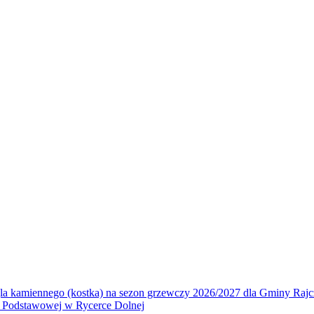
la kamiennego (kostka) na sezon grzewczy 2026/2027 dla Gminy Rajc
 Podstawowej w Rycerce Dolnej