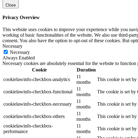
Close
Privacy Overview
This website uses cookies to improve your experience while you navigat
working of basic functionalities of the website. We also use third-pa
consent. You also have the option to opt-out of these cookies. But op
Necessary
Necessary
Always Enabled
Necessary cookies are absolutely essential for the website to function
Cookie
Duration
11
cookielawinfo-checkbox-analytics
This cookie is set b
months
11
cookielawinfo-checkbox-functional
The cookie is set by
months
11
cookielawinfo-checkbox-necessary
This cookie is set b
months
11
cookielawinfo-checkbox-others
This cookie is set b
months
cookielawinfo-checkbox-
11
This cookie is set b
performance
months