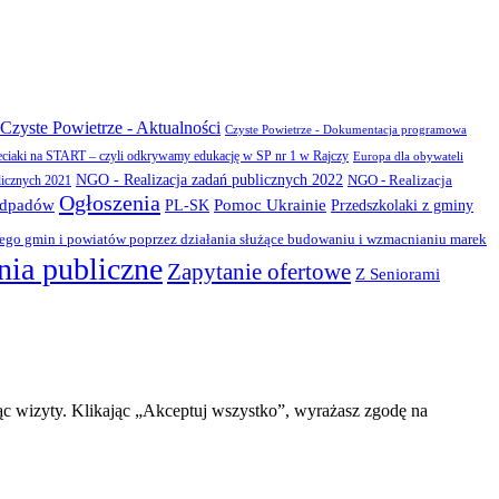
Czyste Powietrze - Aktualności
Czyste Powietrze - Dokumentacja programowa
eciaki na START – czyli odkrywamy edukację w SP nr 1 w Rajczy
Europa dla obywateli
NGO - Realizacja zadań publicznych 2022
NGO - Realizacja
licznych 2021
Ogłoszenia
odpadów
PL-SK
Pomoc Ukrainie
Przedszkolaki z gminy
zego gmin i powiatów poprzez działania służące budowaniu i wzmacnianiu marek
ia publiczne
Zapytanie ofertowe
Z Seniorami
ąc wizyty. Klikając „Akceptuj wszystko”, wyrażasz zgodę na