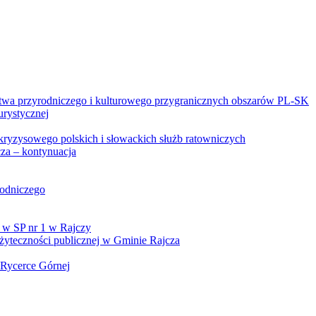
twa przyrodniczego i kulturowego przygranicznych obszarów PL-SK
urystycznej
kryzysowego polskich i słowackich służb ratowniczych
za – kontynuacja
rodniczego
 w SP nr 1 w Rajczy
yteczności publicznej w Gminie Rajcza
 Rycerce Górnej