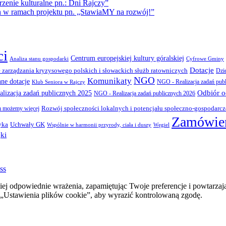
ie kulturalne pn.: Dni Rajczy”
amach projektu pn. „StawiaMY na rozwój!”
ci
Centrum europejskiej kultury góralskiej
Cyfrowe Gminy
Analiza stanu gospodarki
Dotacje
 zarządzania kryzysowego polskich i słowackich służb ratowniczych
Dzi
NGO
Komunikaty
nne dotacje
NGO - Realizacja zadań pub
Klub Seniora w Rajczy
Odbiór 
lizacja zadań publicznych 2025
NGO - Realizacja zadań publicznych 2026
Rozwój społeczności lokalnych i potencjału społeczno-gospodarc
 możemy więcej
Zamówien
yka
Uchwały GK
Wspólnie w harmonii przyrody, ciała i duszy
Węgiel
ki
ss
ej odpowiednie wrażenia, zapamiętując Twoje preferencje i powtarzaj
stawienia plików cookie”, aby wyrazić kontrolowaną zgodę.