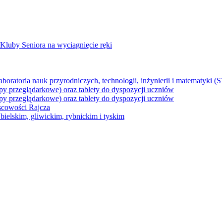
Kluby Seniora na wyciągnięcie ręki
z laboratoria nauk przyrodniczych, technologii, inżynierii i matematyk
py przeglądarkowe) oraz tablety do dyspozycji uczniów
py przeglądarkowe) oraz tablety do dyspozycji uczniów
jscowości Rajcza
ielskim, gliwickim, rybnickim i tyskim