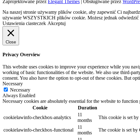
Zaprojektowane przez
Elegant Themes
| Obsługiwane przez
WordPre
Na naszej stronie używamy plików cookie, aby zapewnić Ci najbardzi
używanie WSZYSTKICH plików cookie. Możesz jednak odwiedzić „U
Ustawienia ciasteczek
Akceptuj
Close
Privacy Overview
This website uses cookies to improve your experience while you navigat
working of basic functionalities of the website. We also use third-pa
consent. You also have the option to opt-out of these cookies. But op
Necessary
Necessary
Always Enabled
Necessary cookies are absolutely essential for the website to function
Cookie
Duration
11
cookielawinfo-checkbox-analytics
This cookie is set b
months
11
cookielawinfo-checkbox-functional
The cookie is set by
months
11