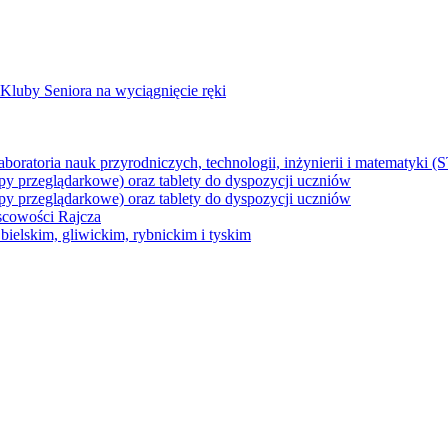
Kluby Seniora na wyciągnięcie ręki
z laboratoria nauk przyrodniczych, technologii, inżynierii i matematyk
py przeglądarkowe) oraz tablety do dyspozycji uczniów
py przeglądarkowe) oraz tablety do dyspozycji uczniów
jscowości Rajcza
ielskim, gliwickim, rybnickim i tyskim