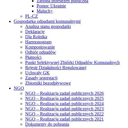
Zielona przestrzeń publiczna
Pomoc Ukrainie
Maluch+
PL-CZ
Gospodarka odpadami komunalnymi
Analiza stanu gospodarki
Deklaracje
Dla Rolnika
Harmonogram
Kompostowanie
Odbiór odpadów
Płatności
Punkt Selektywnej Zbiórki Odpadów Komunalnych
Rejestr Działalności Regulowanej
Uchwały GK
Zasady segregacji
Zbiorniki bezodpływowe
NGO
NGO – Realizacja zadań publicznych 2026
NGO – Realizacja zadań publicznych 2025
NGO – Realizacja zadań publicznych 2024
NGO – Realizacja zadań publicznych 2023
NGO – Realizacja zadań publicznych 2022
NGO – Realizacja zadań publicznych 2021
Dokumenty do pobrania