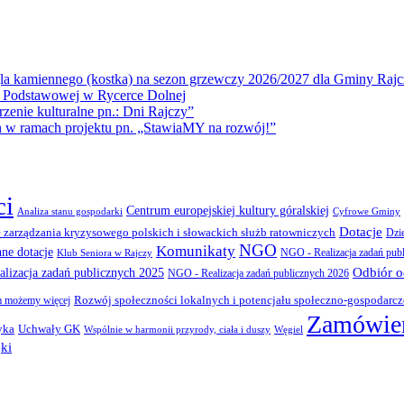
la kamiennego (kostka) na sezon grzewczy 2026/2027 dla Gminy Rajc
 Podstawowej w Rycerce Dolnej
ie kulturalne pn.: Dni Rajczy”
amach projektu pn. „StawiaMY na rozwój!”
ci
Centrum europejskiej kultury góralskiej
Cyfrowe Gminy
Analiza stanu gospodarki
Dotacje
 zarządzania kryzysowego polskich i słowackich służb ratowniczych
Dzi
NGO
Komunikaty
nne dotacje
NGO - Realizacja zadań pub
Klub Seniora w Rajczy
Odbiór 
lizacja zadań publicznych 2025
NGO - Realizacja zadań publicznych 2026
Rozwój społeczności lokalnych i potencjału społeczno-gospodarc
 możemy więcej
Zamówien
yka
Uchwały GK
Wspólnie w harmonii przyrody, ciała i duszy
Węgiel
ki