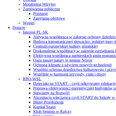
Monitoring Wizyjny
Zamówienia publiczne
Przetargi
Zapytania ofertowe
Węgiel
Dotacje
Interreg PL-SK
Aktywna współpraca w zakresie ochrony dziedzic
Budowa transgranicznej słowacko- polskiej trasy t
Centrum europejskiej kultury góralskiej
Doskonalenie współpracy w zakresie zarządzania 
Efektywna współpraca partnerskich gmin pogranic
Oaza naszej natury w gminie Novot
Ochrona klimatu z użyciem nowych technologii
Wspólna ochrona dziedzictwa kulturowego i przy
Wspólnie w harmonii przyrody, ciała i duszy
RPO-WSL
Dzieciaki na START – czyli odkrywamy edukację
Poprawa efektywności energetycznej budynków uż
Stawiamy na Rozwój!
Akceptacja włączająca czyli START do Szkoły w
Bliżej Przedszkola
Kapitał Szans
Klub Seniora w Rajczy