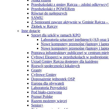
Niska emisja
Przedszkolaki z gminy Rajcza – zdolni odkrywcy!
Przedszkolaki z POWERem
Równaj do najlepszych
SAWiU
Z Seniorami zawsze aktywnie w Gminie Rajcza – 
Żłobek w Rajczy
Inne dotacje
Sprzęt dla szkół w ramach KPO
Laboratoria sztucznej inteligencji (AI) ora
Nowe komputery przenośne (laptopy i lapto
Nowe komputery przenośne (laptopy i lapto
Poprawa infrastruktury publicznej w centrum mie
Cyfrowi Eksperci w przedszkolach w podregionie b
Urząd Gminy Rajcza dostępny dla każdego
Rozwój społeczności lokalnych
Granty
Cyfrowe Gminy
Doposażenie jednostek OSP
Europa dla obywateli
Laboratoria Przyszłości
Pod biało-czerwoną
Poznaj Polskę
Razem możemy więcej
Senior+