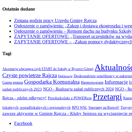
Ostatnio dodane
Zmiana godzin pracy Urzędu Gminy Rajcza
Ogłoszenie o zamówieniu: „Zakup i dostawa ekogroszku i węg
Ogłoszenie o zamówieniu – Remont dachu na budynku Szkoły
ZAPYTANIE OFERTOWE: „Transport uczestników na wydarzen
ZAPYTANIE OFERTOWE – „Zakup pomocy dydaktycznych w r
Tagi
Aktualnoś
Akceptacja włączająca czyli START do Szkoły w Rycerce Górnej
Czyste powietrze Rajcza
Doskonalenie współpracy w zakresie
Deklaracje
Gospodarka Komunalna
Informacje
I
Gazeta gminna
Harmonogram
NGO - Realizacja zadań publicznych 2024
zadań publicznych 2023
NGO - Rea
Przetargi
Rajcza - zdolni odkrywcy!
Przedszkolaki z POWERem
Razem
lokalnych, ponadlokalnych i regionalnych
Turyst
RPO WSL
Stawiamy na Rozwój!
zawsze aktywnie w Gminie Rajcza - Kluby Seniora na wyciągnięcie rę
Facebook