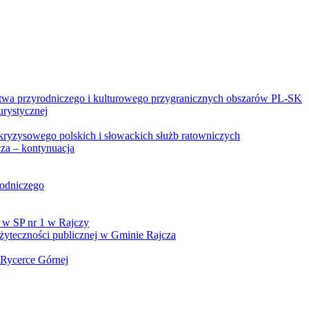
twa przyrodniczego i kulturowego przygranicznych obszarów PL-SK
urystycznej
kryzysowego polskich i słowackich służb ratowniczych
za – kontynuacja
rodniczego
 w SP nr 1 w Rajczy
yteczności publicznej w Gminie Rajcza
 Rycerce Górnej