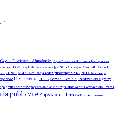
za”.
Czyste Powietrze - Aktualności
Czyste Powietrze - Dokumentacja programowa
eciaki na START – czyli odkrywamy edukację w SP nr 1 w Rajczy
Europa dla obywateli
NGO - Realizacja zadań publicznych 2022
NGO - Realizacja
licznych 2021
Ogłoszenia
odpadów
PL-SK
Pomoc Ukrainie
Przedszkolaki z gminy
zego gmin i powiatów poprzez działania służące budowaniu i wzmacnianiu marek
ia publiczne
Zapytanie ofertowe
Z Seniorami