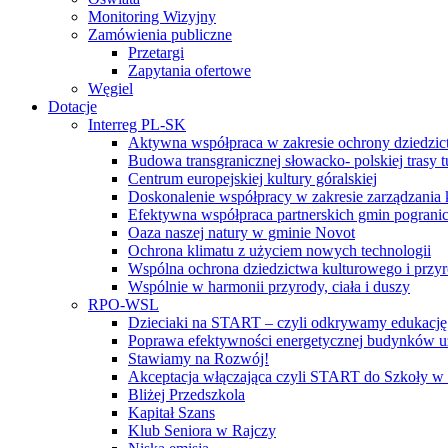
Monitoring Wizyjny
Zamówienia publiczne
Przetargi
Zapytania ofertowe
Węgiel
Dotacje
Interreg PL-SK
Aktywna współpraca w zakresie ochrony dziedzic
Budowa transgranicznej słowacko- polskiej trasy t
Centrum europejskiej kultury góralskiej
Doskonalenie współpracy w zakresie zarządzania 
Efektywna współpraca partnerskich gmin pogranic
Oaza naszej natury w gminie Novot
Ochrona klimatu z użyciem nowych technologii
Wspólna ochrona dziedzictwa kulturowego i przy
Wspólnie w harmonii przyrody, ciała i duszy
RPO-WSL
Dzieciaki na START – czyli odkrywamy edukację
Poprawa efektywności energetycznej budynków uż
Stawiamy na Rozwój!
Akceptacja włączająca czyli START do Szkoły w
Bliżej Przedszkola
Kapitał Szans
Klub Seniora w Rajczy