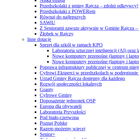
Niska emisja
Przedszkolaki z gminy Rajcza – zdolni odkrywcy!
Przedszkolaki z POWERem
Równaj do najlepszych
SAWiU
Z Seniorami zawsze aktywnie w Gminie Rajcza – 
Żłobek w Rajczy
Inne dotacje
Sprzęt dla szkół w ramach KPO
Laboratoria sztucznej inteligencji (AI) ora
Nowe komputery przenośne (laptopy i lapto
Nowe komputery przenośne (laptopy i lapto
Poprawa infrastruktury publicznej w centrum mie
Cyfrowi Eksperci w przedszkolach w podregionie b
Urząd Gminy Rajcza dostępny dla każdego
Rozwój społeczności lokalnych
Granty
Cyfrowe Gminy
Doposażenie jednostek OSP
Europa dla obywateli
Laboratoria Przyszłości
Pod biało-czerwoną
Poznaj Polskę
Razem możemy więcej
Senior+