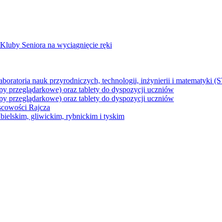
Kluby Seniora na wyciągnięcie ręki
z laboratoria nauk przyrodniczych, technologii, inżynierii i matematyk
py przeglądarkowe) oraz tablety do dyspozycji uczniów
py przeglądarkowe) oraz tablety do dyspozycji uczniów
jscowości Rajcza
ielskim, gliwickim, rybnickim i tyskim