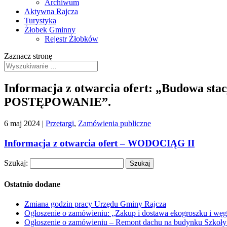
Archiwum
Aktywna Rajcza
Turystyka
Żłobek Gminny
Rejestr Żłobków
Zaznacz stronę
Informacja z otwarcia ofert: „Budowa stac
POSTĘPOWANIE”.
6 maj 2024
|
Przetargi
,
Zamówienia publiczne
Informacja z otwarcia ofert – WODOCIĄG II
Szukaj:
Ostatnio dodane
Zmiana godzin pracy Urzędu Gminy Rajcza
Ogłoszenie o zamówieniu: „Zakup i dostawa ekogroszku i węg
Ogłoszenie o zamówieniu – Remont dachu na budynku Szkoły