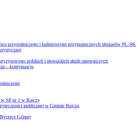
twa przyrodniczego i kulturowego przygranicznych obszarów PL-SK
urystycznej
kryzysowego polskich i słowackich służb ratowniczych
za – kontynuacja
rodniczego
 w SP nr 1 w Rajczy
yteczności publicznej w Gminie Rajcza
 Rycerce Górnej