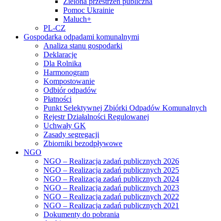
Zielona przestrzeń publiczna
Pomoc Ukrainie
Maluch+
PL-CZ
Gospodarka odpadami komunalnymi
Analiza stanu gospodarki
Deklaracje
Dla Rolnika
Harmonogram
Kompostowanie
Odbiór odpadów
Płatności
Punkt Selektywnej Zbiórki Odpadów Komunalnych
Rejestr Działalności Regulowanej
Uchwały GK
Zasady segregacji
Zbiorniki bezodpływowe
NGO
NGO – Realizacja zadań publicznych 2026
NGO – Realizacja zadań publicznych 2025
NGO – Realizacja zadań publicznych 2024
NGO – Realizacja zadań publicznych 2023
NGO – Realizacja zadań publicznych 2022
NGO – Realizacja zadań publicznych 2021
Dokumenty do pobrania