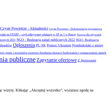
Czyste Powietrze - Aktualności
Czyste Powietrze - Dokumentacja programowa
eciaki na START – czyli odkrywamy edukację w SP nr 1 w Rajczy
Europa dla obywateli
NGO - Realizacja zadań publicznych 2022
NGO - Realizacja
licznych 2021
Ogłoszenia
odpadów
PL-SK
Pomoc Ukrainie
Przedszkolaki z gminy
zego gmin i powiatów poprzez działania służące budowaniu i wzmacnianiu marek
ia publiczne
Zapytanie ofertowe
Z Seniorami
ąc wizyty. Klikając „Akceptuj wszystko”, wyrażasz zgodę na