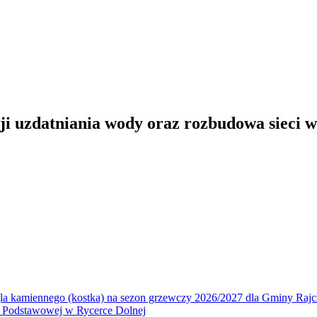
ji uzdatniania wody oraz rozbudowa sieci 
la kamiennego (kostka) na sezon grzewczy 2026/2027 dla Gminy Rajc
 Podstawowej w Rycerce Dolnej