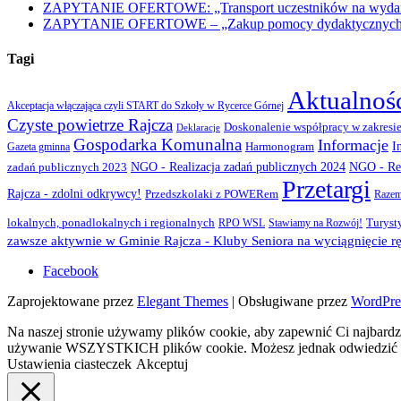
ZAPYTANIE OFERTOWE: „Transport uczestników na wydarzen
ZAPYTANIE OFERTOWE – „Zakup pomocy dydaktycznych w r
Tagi
Aktualnoś
Akceptacja włączająca czyli START do Szkoły w Rycerce Górnej
Czyste powietrze Rajcza
Doskonalenie współpracy w zakresie
Deklaracje
Gospodarka Komunalna
Informacje
I
Gazeta gminna
Harmonogram
NGO - Realizacja zadań publicznych 2024
zadań publicznych 2023
NGO - Rea
Przetargi
Rajcza - zdolni odkrywcy!
Przedszkolaki z POWERem
Razem
lokalnych, ponadlokalnych i regionalnych
Turyst
RPO WSL
Stawiamy na Rozwój!
zawsze aktywnie w Gminie Rajcza - Kluby Seniora na wyciągnięcie rę
Facebook
Zaprojektowane przez
Elegant Themes
| Obsługiwane przez
WordPre
Na naszej stronie używamy plików cookie, aby zapewnić Ci najbardzi
używanie WSZYSTKICH plików cookie. Możesz jednak odwiedzić „U
Ustawienia ciasteczek
Akceptuj