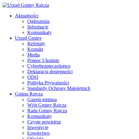
Aktualności
Ogłoszenia
Informacje
Komunikaty
Urząd Gminy
Refertaty
Kontakt
Media
Pomoc Ukrainie
Cyberbezpieczeństwo
Deklaracja dostępności
ODO
Polityka Prywatności
Standardy Ochrony Małoletnich
Gmina Rajcza
Gazeta gminna
Wójt Gminy Rajcza
Rada Gminy Rajcza
Komunikaty
Czyste powietrze
Inwestycje
Łowiectwo
Oświata