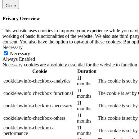
Close
Privacy Overview
This website uses cookies to improve your experience while you navigat
working of basic functionalities of the website. We also use third-pa
consent. You also have the option to opt-out of these cookies. But op
Necessary
Necessary
Always Enabled
Necessary cookies are absolutely essential for the website to function
Cookie
Duration
11
cookielawinfo-checkbox-analytics
This cookie is set b
months
11
cookielawinfo-checkbox-functional
The cookie is set by
months
11
cookielawinfo-checkbox-necessary
This cookie is set b
months
11
cookielawinfo-checkbox-others
This cookie is set b
months
cookielawinfo-checkbox-
11
This cookie is set b
performance
months