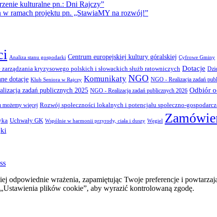
ie kulturalne pn.: Dni Rajczy”
amach projektu pn. „StawiaMY na rozwój!”
ci
Centrum europejskiej kultury góralskiej
Cyfrowe Gminy
Analiza stanu gospodarki
Dotacje
 zarządzania kryzysowego polskich i słowackich służb ratowniczych
Dzi
NGO
Komunikaty
nne dotacje
NGO - Realizacja zadań pub
Klub Seniora w Rajczy
Odbiór 
lizacja zadań publicznych 2025
NGO - Realizacja zadań publicznych 2026
Rozwój społeczności lokalnych i potencjału społeczno-gospodarc
 możemy więcej
Zamówien
yka
Uchwały GK
Wspólnie w harmonii przyrody, ciała i duszy
Węgiel
ki
ss
ej odpowiednie wrażenia, zapamiętując Twoje preferencje i powtarzaj
stawienia plików cookie”, aby wyrazić kontrolowaną zgodę.