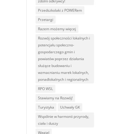
zdolni odkrywcy!
Przedszkolaki z POWERem
Przetargi
Razem możemy więcej
Rozwój społeczności lokalnych i
potencjału społeczno-
gospodarczego gmin i
powiatów poprzez działania
służące budowaniu i
wzmacnianiu marek lokalnych,
ponadlokalnych i regionalnych
RPO WSL
Stawiamy na Rozwój!
Turystyka
Uchwały GK
Wspólnie w harmonii przyrody,
ciała i duszy
Węgiel