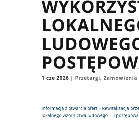
WYKORZYS
LOKALNEG
LUDOWEGO 
POSTĘPOW
1 cze 2026
|
Przetargi
,
Zamówienia 
Informacja z otwarcia ofert – Rewitalizacja pr
lokalnego wzornictwa ludowego – II postępowa