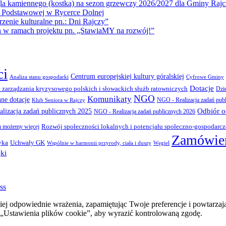
la kamiennego (kostka) na sezon grzewczy 2026/2027 dla Gminy Rajc
 Podstawowej w Rycerce Dolnej
ie kulturalne pn.: Dni Rajczy”
amach projektu pn. „StawiaMY na rozwój!”
ci
Centrum europejskiej kultury góralskiej
Cyfrowe Gminy
Analiza stanu gospodarki
Dotacje
 zarządzania kryzysowego polskich i słowackich służb ratowniczych
Dzi
NGO
Komunikaty
nne dotacje
NGO - Realizacja zadań pub
Klub Seniora w Rajczy
Odbiór 
lizacja zadań publicznych 2025
NGO - Realizacja zadań publicznych 2026
Rozwój społeczności lokalnych i potencjału społeczno-gospodarc
 możemy więcej
Zamówien
yka
Uchwały GK
Wspólnie w harmonii przyrody, ciała i duszy
Węgiel
ki
ss
ej odpowiednie wrażenia, zapamiętując Twoje preferencje i powtarzaj
stawienia plików cookie”, aby wyrazić kontrolowaną zgodę.