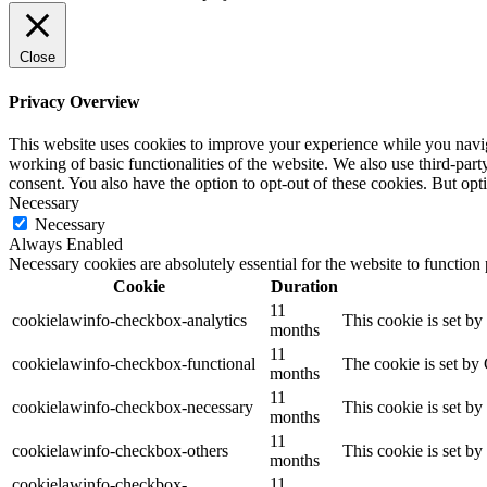
Close
Privacy Overview
This website uses cookies to improve your experience while you navigat
working of basic functionalities of the website. We also use third-pa
consent. You also have the option to opt-out of these cookies. But op
Necessary
Necessary
Always Enabled
Necessary cookies are absolutely essential for the website to function
Cookie
Duration
11
cookielawinfo-checkbox-analytics
This cookie is set b
months
11
cookielawinfo-checkbox-functional
The cookie is set by
months
11
cookielawinfo-checkbox-necessary
This cookie is set b
months
11
cookielawinfo-checkbox-others
This cookie is set b
months
cookielawinfo-checkbox-
11