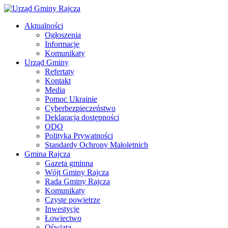
Aktualności
Ogłoszenia
Informacje
Komunikaty
Urząd Gminy
Refertaty
Kontakt
Media
Pomoc Ukrainie
Cyberbezpieczeństwo
Deklaracja dostępności
ODO
Polityka Prywatności
Standardy Ochrony Małoletnich
Gmina Rajcza
Gazeta gminna
Wójt Gminy Rajcza
Rada Gminy Rajcza
Komunikaty
Czyste powietrze
Inwestycje
Łowiectwo
Oświata