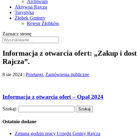
Archiwum
Aktywna Rajcza
Turystyka
Żłobek Gminny
Rejestr Żłobków
Zaznacz stronę
Informacja z otwarcia ofert: „Zakup i do
Rajcza”.
8 sie 2024
|
Przetargi
,
Zamówienia publiczne
Informacja z otwarcia ofert – Opał 2024
Szukaj:
Ostatnio dodane
Zmiana godzin pracy Urzędu Gminy Rajcza