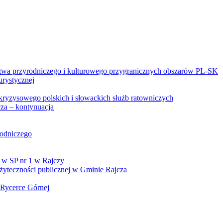
twa przyrodniczego i kulturowego przygranicznych obszarów PL-SK
urystycznej
kryzysowego polskich i słowackich służb ratowniczych
za – kontynuacja
rodniczego
 w SP nr 1 w Rajczy
yteczności publicznej w Gminie Rajcza
 Rycerce Górnej