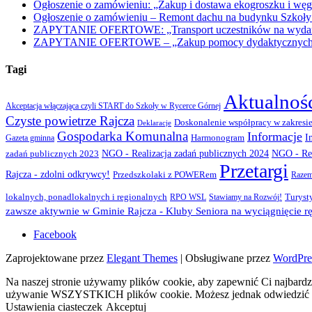
Ogłoszenie o zamówieniu: „Zakup i dostawa ekogroszku i węg
Ogłoszenie o zamówieniu – Remont dachu na budynku Szkoły
ZAPYTANIE OFERTOWE: „Transport uczestników na wydarzen
ZAPYTANIE OFERTOWE – „Zakup pomocy dydaktycznych w r
Tagi
Aktualnoś
Akceptacja włączająca czyli START do Szkoły w Rycerce Górnej
Czyste powietrze Rajcza
Doskonalenie współpracy w zakresie
Deklaracje
Gospodarka Komunalna
Informacje
I
Gazeta gminna
Harmonogram
NGO - Realizacja zadań publicznych 2024
zadań publicznych 2023
NGO - Rea
Przetargi
Rajcza - zdolni odkrywcy!
Przedszkolaki z POWERem
Razem
lokalnych, ponadlokalnych i regionalnych
Turyst
RPO WSL
Stawiamy na Rozwój!
zawsze aktywnie w Gminie Rajcza - Kluby Seniora na wyciągnięcie rę
Facebook
Zaprojektowane przez
Elegant Themes
| Obsługiwane przez
WordPre
Na naszej stronie używamy plików cookie, aby zapewnić Ci najbardzi
używanie WSZYSTKICH plików cookie. Możesz jednak odwiedzić „U
Ustawienia ciasteczek
Akceptuj