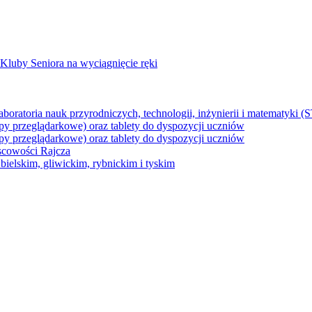
Kluby Seniora na wyciągnięcie ręki
z laboratoria nauk przyrodniczych, technologii, inżynierii i matematyk
py przeglądarkowe) oraz tablety do dyspozycji uczniów
py przeglądarkowe) oraz tablety do dyspozycji uczniów
jscowości Rajcza
ielskim, gliwickim, rybnickim i tyskim