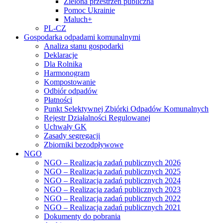
Zielona przestrzeń publiczna
Pomoc Ukrainie
Maluch+
PL-CZ
Gospodarka odpadami komunalnymi
Analiza stanu gospodarki
Deklaracje
Dla Rolnika
Harmonogram
Kompostowanie
Odbiór odpadów
Płatności
Punkt Selektywnej Zbiórki Odpadów Komunalnych
Rejestr Działalności Regulowanej
Uchwały GK
Zasady segregacji
Zbiorniki bezodpływowe
NGO
NGO – Realizacja zadań publicznych 2026
NGO – Realizacja zadań publicznych 2025
NGO – Realizacja zadań publicznych 2024
NGO – Realizacja zadań publicznych 2023
NGO – Realizacja zadań publicznych 2022
NGO – Realizacja zadań publicznych 2021
Dokumenty do pobrania