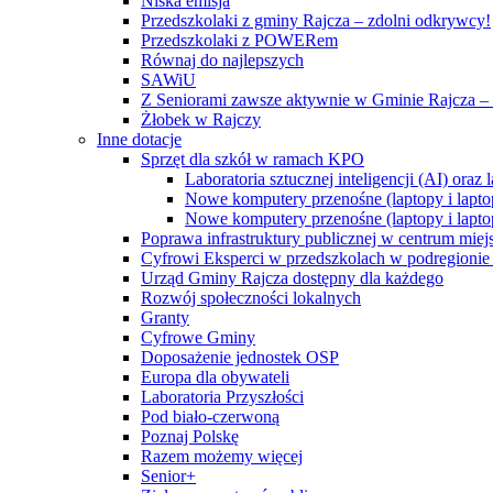
Niska emisja
Przedszkolaki z gminy Rajcza – zdolni odkrywcy!
Przedszkolaki z POWERem
Równaj do najlepszych
SAWiU
Z Seniorami zawsze aktywnie w Gminie Rajcza – 
Żłobek w Rajczy
Inne dotacje
Sprzęt dla szkół w ramach KPO
Laboratoria sztucznej inteligencji (AI) ora
Nowe komputery przenośne (laptopy i lapto
Nowe komputery przenośne (laptopy i lapto
Poprawa infrastruktury publicznej w centrum mie
Cyfrowi Eksperci w przedszkolach w podregionie b
Urząd Gminy Rajcza dostępny dla każdego
Rozwój społeczności lokalnych
Granty
Cyfrowe Gminy
Doposażenie jednostek OSP
Europa dla obywateli
Laboratoria Przyszłości
Pod biało-czerwoną
Poznaj Polskę
Razem możemy więcej
Senior+