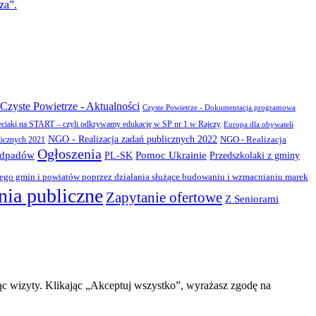
za”.
Czyste Powietrze - Aktualności
Czyste Powietrze - Dokumentacja programowa
eciaki na START – czyli odkrywamy edukację w SP nr 1 w Rajczy
Europa dla obywateli
NGO - Realizacja zadań publicznych 2022
NGO - Realizacja
licznych 2021
Ogłoszenia
odpadów
PL-SK
Pomoc Ukrainie
Przedszkolaki z gminy
zego gmin i powiatów poprzez działania służące budowaniu i wzmacnianiu marek
ia publiczne
Zapytanie ofertowe
Z Seniorami
ąc wizyty. Klikając „Akceptuj wszystko”, wyrażasz zgodę na