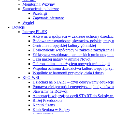
Monitoring Wizyjny
Zamówienia publiczne
Przetargi
Zapytania ofertowe
Węgiel
Dotacje
Interreg PL-SK
Aktywna współpraca w zakresie ochrony dziedzic
Budowa transgranicznej słowacko- polskiej trasy t
Centrum europejskiej kultury góralskiej
Doskonalenie współpracy w zakresie zarządzania 
Efektywna współpraca partnerskich gmin pogranic
Oaza naszej natury w gminie Novot
Ochrona klimatu z użyciem nowych technologii
Wspólna ochrona dziedzictwa kulturowego i przy
Wspólnie w harmonii przyrody, ciała i duszy
RPO-WSL
Dzieciaki na START – czyli odkrywamy edukację
Poprawa efektywności energetycznej budynków uż
Stawiamy na Rozwój!
Akceptacja włączająca czyli START do Szkoły w
Bliżej Przedszkola
Kapitał Szans
Klub Seniora w Rajczy