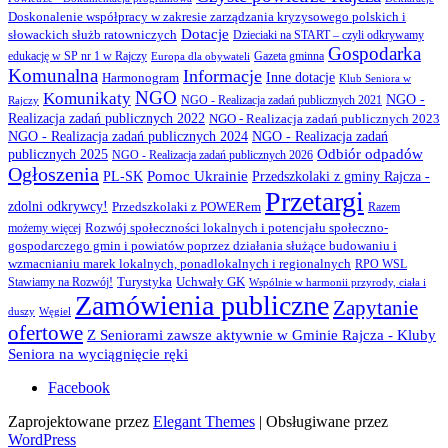
Doskonalenie współpracy w zakresie zarządzania kryzysowego polskich i
Dotacje
słowackich służb ratowniczych
Dzieciaki na START – czyli odkrywamy
Gospodarka
Gazeta gminna
edukację w SP nr 1 w Rajczy
Europa dla obywateli
Komunalna
Informacje
Inne dotacje
Harmonogram
Klub Seniora w
NGO
Komunikaty
NGO -
NGO - Realizacja zadań publicznych 2021
Rajczy
Realizacja zadań publicznych 2022
NGO - Realizacja zadań publicznych 2023
NGO - Realizacja zadań publicznych 2024
NGO - Realizacja zadań
Odbiór odpadów
publicznych 2025
NGO - Realizacja zadań publicznych 2026
Ogłoszenia
PL-SK
Pomoc Ukrainie
Przedszkolaki z gminy Rajcza -
Przetargi
zdolni odkrywcy!
Przedszkolaki z POWERem
Razem
Rozwój społeczności lokalnych i potencjału społeczno-
możemy więcej
gospodarczego gmin i powiatów poprzez działania służące budowaniu i
wzmacnianiu marek lokalnych, ponadlokalnych i regionalnych
RPO WSL
Turystyka
Uchwały GK
Stawiamy na Rozwój!
Wspólnie w harmonii przyrody, ciała i
Zamówienia publiczne
Zapytanie
duszy
Węgiel
ofertowe
Z Seniorami zawsze aktywnie w Gminie Rajcza - Kluby
Seniora na wyciągnięcie ręki
Facebook
Zaprojektowane przez
Elegant Themes
| Obsługiwane przez
WordPress