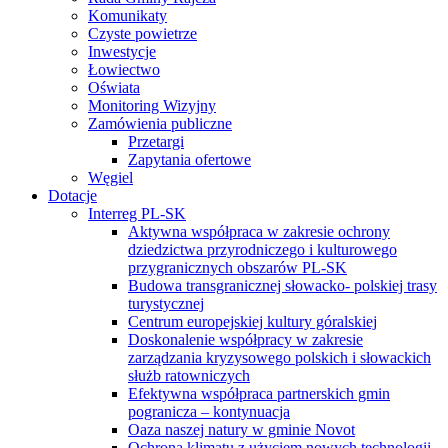
Komunikaty
Czyste powietrze
Inwestycje
Łowiectwo
Oświata
Monitoring Wizyjny
Zamówienia publiczne
Przetargi
Zapytania ofertowe
Węgiel
Dotacje
Interreg PL-SK
Aktywna współpraca w zakresie ochrony
dziedzictwa przyrodniczego i kulturowego
przygranicznych obszarów PL-SK
Budowa transgranicznej słowacko- polskiej trasy
turystycznej
Centrum europejskiej kultury góralskiej
Doskonalenie współpracy w zakresie
zarządzania kryzysowego polskich i słowackich
służb ratowniczych
Efektywna współpraca partnerskich gmin
pogranicza – kontynuacja
Oaza naszej natury w gminie Novot
Ochrona klimatu z użyciem nowych technologii