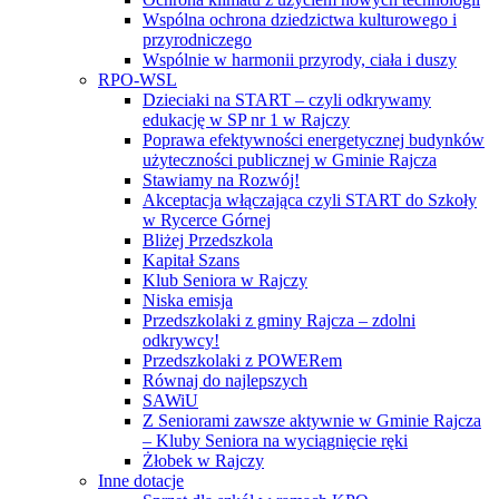
Wspólna ochrona dziedzictwa kulturowego i
przyrodniczego
Wspólnie w harmonii przyrody, ciała i duszy
RPO-WSL
Dzieciaki na START – czyli odkrywamy
edukację w SP nr 1 w Rajczy
Poprawa efektywności energetycznej budynków
użyteczności publicznej w Gminie Rajcza
Stawiamy na Rozwój!
Akceptacja włączająca czyli START do Szkoły
w Rycerce Górnej
Bliżej Przedszkola
Kapitał Szans
Klub Seniora w Rajczy
Niska emisja
Przedszkolaki z gminy Rajcza – zdolni
odkrywcy!
Przedszkolaki z POWERem
Równaj do najlepszych
SAWiU
Z Seniorami zawsze aktywnie w Gminie Rajcza
– Kluby Seniora na wyciągnięcie ręki
Żłobek w Rajczy
Inne dotacje