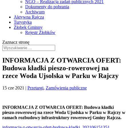
NGO – Realizacja zadań publicznych 2021
Dokumenty do pobrania
Archiwum
Aktywna Rajcza
Turystyka
Żłobek Gminny
Rejestr Żłobków
Zaznacz stronę
INFORMACJA Z OTWARCIA OFERT:
Budowa kładki pieszo-rowerowej na
rzece Woda Ujsolska w Parku w Rajczy
15 cze 2021
|
Przetargi
,
Zamówienia publiczne
INFORMACJA Z OTWARCIA OFERT: Budowa kładki
pieszo-rowerowej na rzece Woda Ujsolska w Parku w Rajczy w
ramach rozbudowy infrastruktury rowerowej Gminy Rajcza.
informacja-z-otwarcia-ofert-budowa-kladki_202106151351