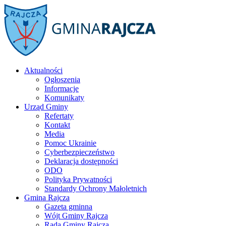
Aktualności
Ogłoszenia
Informacje
Komunikaty
Urząd Gminy
Refertaty
Kontakt
Media
Pomoc Ukrainie
Cyberbezpieczeństwo
Deklaracja dostępności
ODO
Polityka Prywatności
Standardy Ochrony Małoletnich
Gmina Rajcza
Gazeta gminna
Wójt Gminy Rajcza
Rada Gminy Rajcza