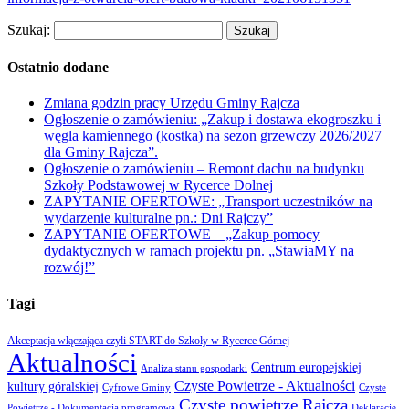
Szukaj:
Ostatnio dodane
Zmiana godzin pracy Urzędu Gminy Rajcza
Ogłoszenie o zamówieniu: „Zakup i dostawa ekogroszku i
węgla kamiennego (kostka) na sezon grzewczy 2026/2027
dla Gminy Rajcza”.
Ogłoszenie o zamówieniu – Remont dachu na budynku
Szkoły Podstawowej w Rycerce Dolnej
ZAPYTANIE OFERTOWE: „Transport uczestników na
wydarzenie kulturalne pn.: Dni Rajczy”
ZAPYTANIE OFERTOWE – „Zakup pomocy
dydaktycznych w ramach projektu pn. „StawiaMY na
rozwój!”
Tagi
Akceptacja włączająca czyli START do Szkoły w Rycerce Górnej
Aktualności
Centrum europejskiej
Analiza stanu gospodarki
Czyste Powietrze - Aktualności
kultury góralskiej
Cyfrowe Gminy
Czyste
Czyste powietrze Rajcza
Powietrze - Dokumentacja programowa
Deklaracje