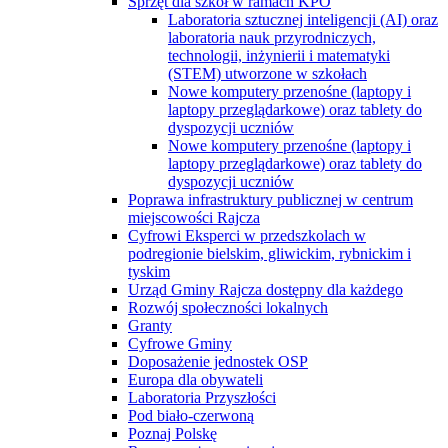
Sprzęt dla szkół w ramach KPO
Laboratoria sztucznej inteligencji (AI) oraz
laboratoria nauk przyrodniczych,
technologii, inżynierii i matematyki
(STEM) utworzone w szkołach
Nowe komputery przenośne (laptopy i
laptopy przeglądarkowe) oraz tablety do
dyspozycji uczniów
Nowe komputery przenośne (laptopy i
laptopy przeglądarkowe) oraz tablety do
dyspozycji uczniów
Poprawa infrastruktury publicznej w centrum
miejscowości Rajcza
Cyfrowi Eksperci w przedszkolach w
podregionie bielskim, gliwickim, rybnickim i
tyskim
Urząd Gminy Rajcza dostępny dla każdego
Rozwój społeczności lokalnych
Granty
Cyfrowe Gminy
Doposażenie jednostek OSP
Europa dla obywateli
Laboratoria Przyszłości
Pod biało-czerwoną
Poznaj Polskę