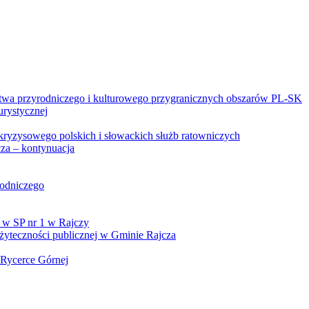
twa przyrodniczego i kulturowego przygranicznych obszarów PL-SK
urystycznej
kryzysowego polskich i słowackich służb ratowniczych
za – kontynuacja
rodniczego
 w SP nr 1 w Rajczy
yteczności publicznej w Gminie Rajcza
 Rycerce Górnej