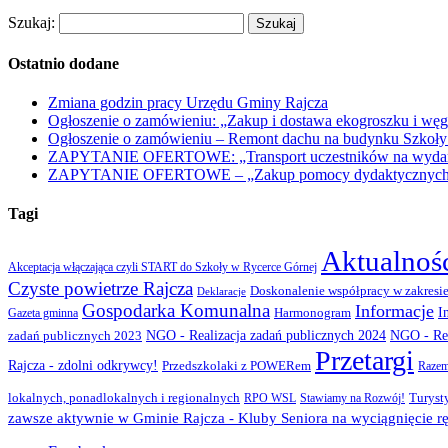
Szukaj:
Ostatnio dodane
Zmiana godzin pracy Urzędu Gminy Rajcza
Ogłoszenie o zamówieniu: „Zakup i dostawa ekogroszku i węg
Ogłoszenie o zamówieniu – Remont dachu na budynku Szkoły
ZAPYTANIE OFERTOWE: „Transport uczestników na wydarzen
ZAPYTANIE OFERTOWE – „Zakup pomocy dydaktycznych w r
Tagi
Aktualnoś
Akceptacja włączająca czyli START do Szkoły w Rycerce Górnej
Czyste powietrze Rajcza
Doskonalenie współpracy w zakresie
Deklaracje
Gospodarka Komunalna
Informacje
I
Gazeta gminna
Harmonogram
NGO - Realizacja zadań publicznych 2024
zadań publicznych 2023
NGO - Rea
Przetargi
Rajcza - zdolni odkrywcy!
Przedszkolaki z POWERem
Razem
lokalnych, ponadlokalnych i regionalnych
Turyst
RPO WSL
Stawiamy na Rozwój!
zawsze aktywnie w Gminie Rajcza - Kluby Seniora na wyciągnięcie rę