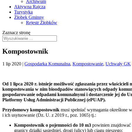
Archiwum
Aktywna Rajcza
Turystyka
Żłobek Gminny
Rejestr Żłobków
Zaznacz stronę
Kompostownik
1 lip 2020
|
Gospodarka Komunalna
,
Kompostowanie
,
Uchwały GK
Od 1 lipca 2020 r. istnieje możliwość zgłaszania przez właśc
kompostowania w nim bioodpadów stanowiących odpady komunaln
gospodarowanie odpadami komunalnymi i dostarczenie jej do Ur
Platformy Usług Administracji Publicznej (ePUAP).
Przydomowy kompostownik
musi spełniać wymagania określone w 
i ich usytuowanie (Dz. U. z 2019 r., poz. 1065) tj.:
Kompostownik o pojemności do 10 m3
powinien znajdować s
granicy działki sąsiedniej, drogi (ulicy) lub ciągu pieszego;