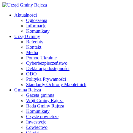
Aktualności
Ogłoszenia
Informacje
Komunikaty
Urząd Gminy
Refertaty
Kontakt
Media
Pomoc Ukrainie
Cyberbezpieczeństwo
Deklaracja dostępności
ODO
Polityka Prywatności
Standardy Ochrony Małoletnich
Gmina Rajcza
Gazeta gminna
Wójt Gminy Rajcza
Rada Gminy Rajcza
Komunikaty
Czyste powietrze
Inwestycje
Łowiectwo
Oświata