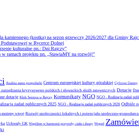
la kamiennego (kostka) na sezon grzewczy 2026/2027 dla Gminy Rajc
 Podstawowej w Rycerce Dolnej
ie kulturalne pn.: Dni Rajczy”
amach projektu pn. „StawiaMY na rozwój!”
ci
Centrum europejskiej kultury góralskiej
Cyfrowe Gminy
Analiza stanu gospodarki
Dotacje
 zarządzania kryzysowego polskich i słowackich służb ratowniczych
Dzi
NGO
Komunikaty
nne dotacje
NGO - Realizacja zadań pub
Klub Seniora w Rajczy
Odbiór 
lizacja zadań publicznych 2025
NGO - Realizacja zadań publicznych 2026
Rozwój społeczności lokalnych i potencjału społeczno-gospodarc
 możemy więcej
Zamówien
yka
Uchwały GK
Wspólnie w harmonii przyrody, ciała i duszy
Węgiel
ki