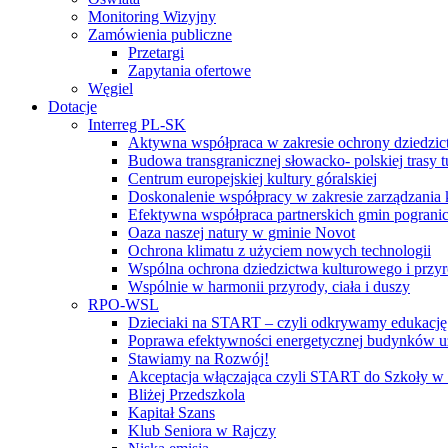
Monitoring Wizyjny
Zamówienia publiczne
Przetargi
Zapytania ofertowe
Węgiel
Dotacje
Interreg PL-SK
Aktywna współpraca w zakresie ochrony dziedzic
Budowa transgranicznej słowacko- polskiej trasy t
Centrum europejskiej kultury góralskiej
Doskonalenie współpracy w zakresie zarządzania 
Efektywna współpraca partnerskich gmin pogranic
Oaza naszej natury w gminie Novot
Ochrona klimatu z użyciem nowych technologii
Wspólna ochrona dziedzictwa kulturowego i przy
Wspólnie w harmonii przyrody, ciała i duszy
RPO-WSL
Dzieciaki na START – czyli odkrywamy edukację
Poprawa efektywności energetycznej budynków uż
Stawiamy na Rozwój!
Akceptacja włączająca czyli START do Szkoły w
Bliżej Przedszkola
Kapitał Szans
Klub Seniora w Rajczy