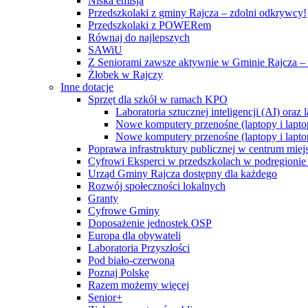
Niska emisja
Przedszkolaki z gminy Rajcza – zdolni odkrywcy!
Przedszkolaki z POWERem
Równaj do najlepszych
SAWiU
Z Seniorami zawsze aktywnie w Gminie Rajcza – 
Żłobek w Rajczy
Inne dotacje
Sprzęt dla szkół w ramach KPO
Laboratoria sztucznej inteligencji (AI) ora
Nowe komputery przenośne (laptopy i lapto
Nowe komputery przenośne (laptopy i lapto
Poprawa infrastruktury publicznej w centrum mie
Cyfrowi Eksperci w przedszkolach w podregionie b
Urząd Gminy Rajcza dostępny dla każdego
Rozwój społeczności lokalnych
Granty
Cyfrowe Gminy
Doposażenie jednostek OSP
Europa dla obywateli
Laboratoria Przyszłości
Pod biało-czerwoną
Poznaj Polskę
Razem możemy więcej
Senior+