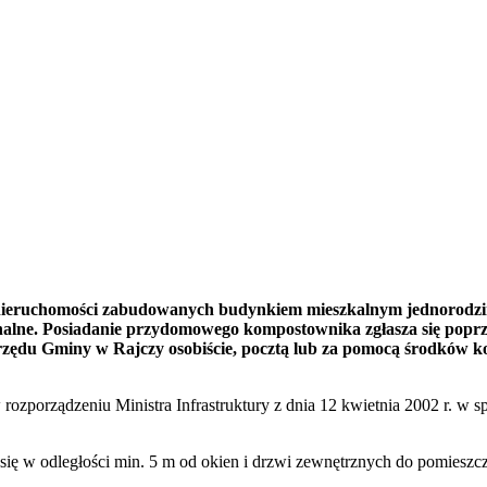
icieli nieruchomości zabudowanych budynkiem mieszkalnym jednor
e. Posiadanie przydomowego kompostownika zgłasza się poprzez 
zędu Gminy w Rajczy osobiście, pocztą lub za pomocą środków ko
rozporządzeniu Ministra Infrastruktury z dnia 12 kwietnia 2002 r. 
ię w odległości min. 5 m od okien i drzwi zewnętrznych do pomieszcz