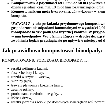
Kompostownik o pojemności od 10 m3 do 50 m3
powinien z
działki sąsiedniej oraz min. 10 m od linii rozgraniczającej drogi
Kompostownikiem może być:
pryzma, dół wykopany w ziemi,
kompostu.
UWAGA! Z tytułu posiadania przydomowego kompostownika
gospodarowanie odpadami komunalnymi w wysokości 2,00 
bioodpadów będzie podlegało fizycznej kontroli. W przy
w nim bioodpadów Wójt Gminy Rajcza w drodze decyzji st
zwolnienia będzie przysługiwało po upływie 6 miesięcy od d
Jak prawidłowo kompostować bioodpady:
KOMPOSTOWANIU PODLEGAJĄ BIOODPADY, np.:
resztki roślinne z kuchni,
fusy z herbaty i kawy,
resztki warzyw i owoców,
skorupy jajek,
trawa z plewienia i koszenia trawy,
zeschłe rośliny,
poobcinane, rozdrobnione gałęzie,
liście z drzew,
resztki jedzenia i ściółki po domowych zwierzętach roślinożer