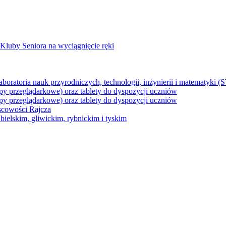
Kluby Seniora na wyciągnięcie ręki
z laboratoria nauk przyrodniczych, technologii, inżynierii i matematyk
py przeglądarkowe) oraz tablety do dyspozycji uczniów
py przeglądarkowe) oraz tablety do dyspozycji uczniów
jscowości Rajcza
ielskim, gliwickim, rybnickim i tyskim