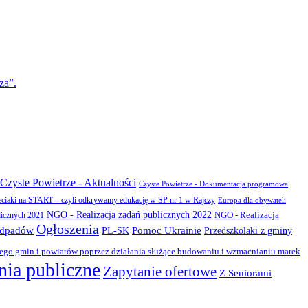
za”.
Czyste Powietrze - Aktualności
Czyste Powietrze - Dokumentacja programowa
eciaki na START – czyli odkrywamy edukację w SP nr 1 w Rajczy
Europa dla obywateli
NGO - Realizacja zadań publicznych 2022
NGO - Realizacja
licznych 2021
Ogłoszenia
odpadów
PL-SK
Pomoc Ukrainie
Przedszkolaki z gminy
zego gmin i powiatów poprzez działania służące budowaniu i wzmacnianiu marek
ia publiczne
Zapytanie ofertowe
Z Seniorami