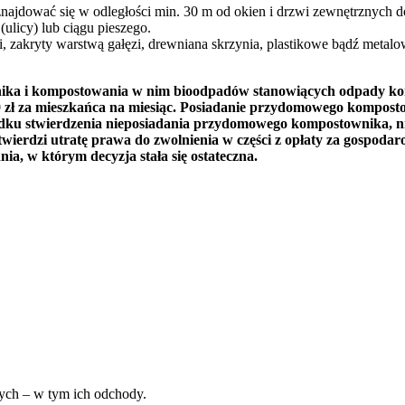
najdować się w odległości min. 30 m od okien i drzwi zewnętrznych d
 (ulicy) lub ciągu pieszego.
 zakryty warstwą gałęzi, drewniana skrzynia, plastikowe bądź metal
 i kompostowania w nim bioodpadów stanowiących odpady komuna
zł za mieszkańca na miesiąc. Posiadanie przydomowego kompost
padku stwierdzenia nieposiadania przydomowego kompostownika, 
wierdzi utratę prawa do zwolnienia w części z opłaty za gospo
nia, w którym decyzja stała się ostateczna.
nych – w tym ich odchody.