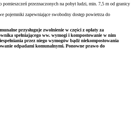
o pomieszczeń przeznaczonych na pobyt ludzi, min. 7,5 m od granicy
owe pojemniki zapewniające swobodny dostęp powietrza do
lne przysługuje zwolnienie w części z opłaty za
ownika spełniającego ww. wymogi i kompostowanie w nim
niespełniania przez niego wymogów bądź niekompostowania
darowanie odpadami komunalnymi. Ponowne prawo do