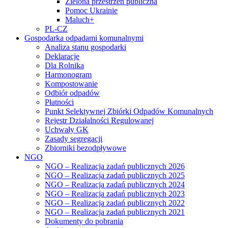
Zielona przestrzeń publiczna
Pomoc Ukrainie
Maluch+
PL-CZ
Gospodarka odpadami komunalnymi
Analiza stanu gospodarki
Deklaracje
Dla Rolnika
Harmonogram
Kompostowanie
Odbiór odpadów
Płatności
Punkt Selektywnej Zbiórki Odpadów Komunalnych
Rejestr Działalności Regulowanej
Uchwały GK
Zasady segregacji
Zbiorniki bezodpływowe
NGO
NGO – Realizacja zadań publicznych 2026
NGO – Realizacja zadań publicznych 2025
NGO – Realizacja zadań publicznych 2024
NGO – Realizacja zadań publicznych 2023
NGO – Realizacja zadań publicznych 2022
NGO – Realizacja zadań publicznych 2021
Dokumenty do pobrania