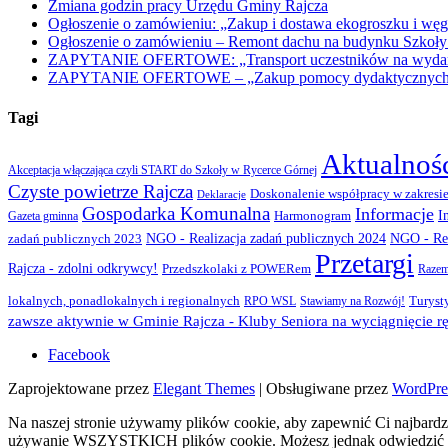
Zmiana godzin pracy Urzędu Gminy Rajcza
Ogłoszenie o zamówieniu: „Zakup i dostawa ekogroszku i węg
Ogłoszenie o zamówieniu – Remont dachu na budynku Szkoły
ZAPYTANIE OFERTOWE: „Transport uczestników na wydarzen
ZAPYTANIE OFERTOWE – „Zakup pomocy dydaktycznych w r
Tagi
Aktualnoś
Akceptacja włączająca czyli START do Szkoły w Rycerce Górnej
Czyste powietrze Rajcza
Doskonalenie współpracy w zakresie
Deklaracje
Gospodarka Komunalna
Informacje
I
Gazeta gminna
Harmonogram
NGO - Realizacja zadań publicznych 2024
zadań publicznych 2023
NGO - Rea
Przetargi
Rajcza - zdolni odkrywcy!
Przedszkolaki z POWERem
Razem
lokalnych, ponadlokalnych i regionalnych
Turyst
RPO WSL
Stawiamy na Rozwój!
zawsze aktywnie w Gminie Rajcza - Kluby Seniora na wyciągnięcie rę
Facebook
Zaprojektowane przez
Elegant Themes
| Obsługiwane przez
WordPre
Na naszej stronie używamy plików cookie, aby zapewnić Ci najbardzi
używanie WSZYSTKICH plików cookie. Możesz jednak odwiedzić „U