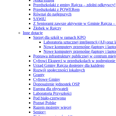
Niska emisja
Przedszkolaki z gminy Rajcza – zdolni odkrywcy!
Przedszkolaki z POWERem
Równaj do najlepszych
SAWiU
Z Seniorami zawsze aktywnie w Gminie Rajcza – 
Żłobek w Rajczy
Inne dotacje
Sprzęt dla szkół w ramach KPO
Laboratoria sztucznej inteligencji (AI) ora
Nowe komputery przenośne (laptopy i lapto
Nowe komputery przenośne (laptopy i lapto
Poprawa infrastruktury publicznej w centrum mie
Cyfrowi Eksperci w przedszkolach w podregionie b
Urząd Gminy Rajcza dostępny dla każdego
Rozwój społeczności lokalnych
Granty
Cyfrowe Gminy
Doposażenie jednostek OSP
Europa dla obywateli
Laboratoria Przyszłości
Pod biało-czerwoną
Poznaj Polskę
Razem możemy więcej
Senior+