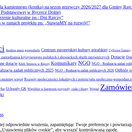
la kamiennego (kostka) na sezon grzewczy 2026/2027 dla Gminy Rajc
 Podstawowej w Rycerce Dolnej
ie kulturalne pn.: Dni Rajczy”
amach projektu pn. „StawiaMY na rozwój!”
ci
Centrum europejskiej kultury góralskiej
Cyfrowe Gminy
Analiza stanu gospodarki
Dotacje
 zarządzania kryzysowego polskich i słowackich służb ratowniczych
Dzi
NGO
Komunikaty
nne dotacje
NGO - Realizacja zadań pub
Klub Seniora w Rajczy
Odbiór 
lizacja zadań publicznych 2025
NGO - Realizacja zadań publicznych 2026
Rozwój społeczności lokalnych i potencjału społeczno-gospodarc
 możemy więcej
Zamówien
yka
Uchwały GK
Wspólnie w harmonii przyrody, ciała i duszy
Węgiel
ki
ss
ej odpowiednie wrażenia, zapamiętując Twoje preferencje i powtarzaj
stawienia plików cookie”, aby wyrazić kontrolowaną zgodę.