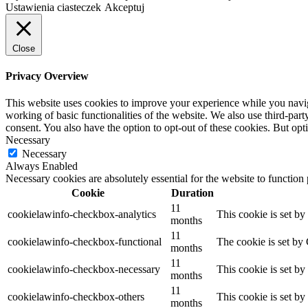
Ustawienia ciasteczek
Akceptuj
Close
Privacy Overview
This website uses cookies to improve your experience while you navigat
working of basic functionalities of the website. We also use third-pa
consent. You also have the option to opt-out of these cookies. But op
Necessary
Necessary
Always Enabled
Necessary cookies are absolutely essential for the website to function
Cookie
Duration
11
cookielawinfo-checkbox-analytics
This cookie is set b
months
11
cookielawinfo-checkbox-functional
The cookie is set by
months
11
cookielawinfo-checkbox-necessary
This cookie is set b
months
11
cookielawinfo-checkbox-others
This cookie is set b
months