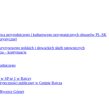
twa przyrodniczego i kulturowego przygranicznych obszarów PL-SK
urystycznej
kryzysowego polskich i słowackich służb ratowniczych
za – kontynuacja
rodniczego
 w SP nr 1 w Rajczy
yteczności publicznej w Gminie Rajcza
 Rycerce Górnej