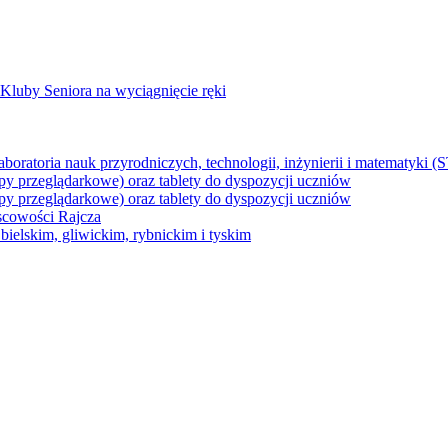
Kluby Seniora na wyciągnięcie ręki
z laboratoria nauk przyrodniczych, technologii, inżynierii i matematyk
py przeglądarkowe) oraz tablety do dyspozycji uczniów
py przeglądarkowe) oraz tablety do dyspozycji uczniów
jscowości Rajcza
ielskim, gliwickim, rybnickim i tyskim