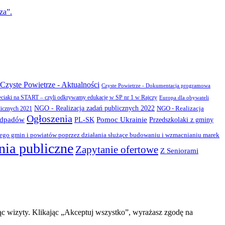
za”.
Czyste Powietrze - Aktualności
Czyste Powietrze - Dokumentacja programowa
eciaki na START – czyli odkrywamy edukację w SP nr 1 w Rajczy
Europa dla obywateli
NGO - Realizacja zadań publicznych 2022
NGO - Realizacja
licznych 2021
Ogłoszenia
odpadów
PL-SK
Pomoc Ukrainie
Przedszkolaki z gminy
zego gmin i powiatów poprzez działania służące budowaniu i wzmacnianiu marek
ia publiczne
Zapytanie ofertowe
Z Seniorami
ąc wizyty. Klikając „Akceptuj wszystko”, wyrażasz zgodę na