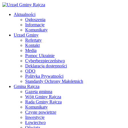
Aktualności
Ogłoszenia
Informacje
Komunikaty
Urząd Gminy
Refertaty
Kontakt
Media
Pomoc Ukrainie
Cyberbezpieczeństwo
Deklaracja dostępności
ODO
Polityka Prywatności
Standardy Ochrony Małoletnich
Gmina Rajcza
Gazeta gminna
Wójt Gminy Rajcza
Rada Gminy Rajcza
Komunikaty
Czyste powietrze
Inwestycje
Łowiectwo
Oświata