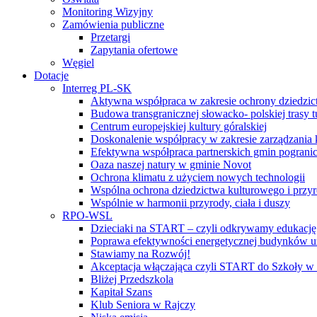
Monitoring Wizyjny
Zamówienia publiczne
Przetargi
Zapytania ofertowe
Węgiel
Dotacje
Interreg PL-SK
Aktywna współpraca w zakresie ochrony dziedzic
Budowa transgranicznej słowacko- polskiej trasy t
Centrum europejskiej kultury góralskiej
Doskonalenie współpracy w zakresie zarządzania 
Efektywna współpraca partnerskich gmin pogranic
Oaza naszej natury w gminie Novot
Ochrona klimatu z użyciem nowych technologii
Wspólna ochrona dziedzictwa kulturowego i przy
Wspólnie w harmonii przyrody, ciała i duszy
RPO-WSL
Dzieciaki na START – czyli odkrywamy edukację
Poprawa efektywności energetycznej budynków uż
Stawiamy na Rozwój!
Akceptacja włączająca czyli START do Szkoły w
Bliżej Przedszkola
Kapitał Szans
Klub Seniora w Rajczy