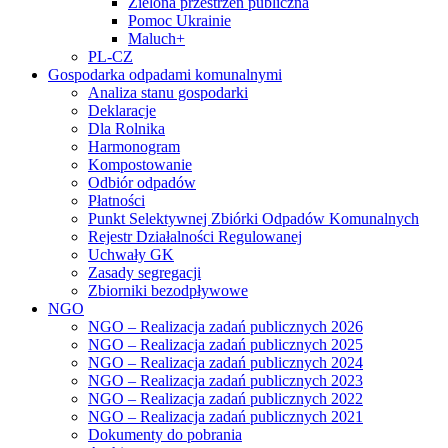
Zielona przestrzeń publiczna
Pomoc Ukrainie
Maluch+
PL-CZ
Gospodarka odpadami komunalnymi
Analiza stanu gospodarki
Deklaracje
Dla Rolnika
Harmonogram
Kompostowanie
Odbiór odpadów
Płatności
Punkt Selektywnej Zbiórki Odpadów Komunalnych
Rejestr Działalności Regulowanej
Uchwały GK
Zasady segregacji
Zbiorniki bezodpływowe
NGO
NGO – Realizacja zadań publicznych 2026
NGO – Realizacja zadań publicznych 2025
NGO – Realizacja zadań publicznych 2024
NGO – Realizacja zadań publicznych 2023
NGO – Realizacja zadań publicznych 2022
NGO – Realizacja zadań publicznych 2021
Dokumenty do pobrania