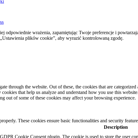
ki
ss
ej odpowiednie wrażenia, zapamiętując Twoje preferencje i powtarzaj
stawienia plików cookie”, aby wyrazić kontrolowaną zgodę.
e through the website. Out of these, the cookies that are categorized a
rty cookies that help us analyze and understand how you use this websit
ting out of some of these cookies may affect your browsing experience.
 properly. These cookies ensure basic functionalities and security featu
Description
y GDPR Cookie Consent plugin. The cookie is used to store the user cons