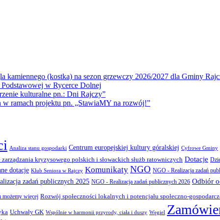
la kamiennego (kostka) na sezon grzewczy 2026/2027 dla Gminy Rajc
 Podstawowej w Rycerce Dolnej
ie kulturalne pn.: Dni Rajczy”
amach projektu pn. „StawiaMY na rozwój!”
ci
Centrum europejskiej kultury góralskiej
Cyfrowe Gminy
Analiza stanu gospodarki
Dotacje
 zarządzania kryzysowego polskich i słowackich służb ratowniczych
Dzi
NGO
Komunikaty
nne dotacje
NGO - Realizacja zadań pub
Klub Seniora w Rajczy
Odbiór 
lizacja zadań publicznych 2025
NGO - Realizacja zadań publicznych 2026
Rozwój społeczności lokalnych i potencjału społeczno-gospodarc
 możemy więcej
Zamówien
yka
Uchwały GK
Wspólnie w harmonii przyrody, ciała i duszy
Węgiel