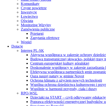
Komunikaty
Czyste powietrze
Inwestycje
Łowiectwo
Oświata
Monitoring Wizyjny
Zamówienia publiczne
Przetargi
Zapytania ofertowe
Węgiel
Dotacje
Interreg PL-SK
Aktywna współpraca w zakresie ochrony dziedzic
Budowa transgranicznej słowacko- polskiej trasy t
Centrum europejskiej kultury góralskiej
Doskonalenie współpracy w zakresie zarządzania 
Efektywna współpraca partnerskich gmin pogranic
Oaza naszej natury w gminie Novot
Ochrona klimatu z użyciem nowych technologii
Wspólna ochrona dziedzictwa kulturowego i przy
Wspólnie w harmonii przyrody, ciała i duszy
RPO-WSL
Dzieciaki na START – czyli odkrywamy edukację
Poprawa efektywności energetycznej budynków uż
Stawiamy na Rozwój!