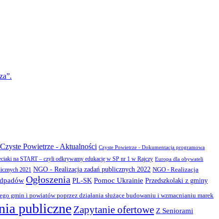
za”.
Czyste Powietrze - Aktualności
Czyste Powietrze - Dokumentacja programowa
eciaki na START – czyli odkrywamy edukację w SP nr 1 w Rajczy
Europa dla obywateli
NGO - Realizacja zadań publicznych 2022
NGO - Realizacja
licznych 2021
Ogłoszenia
odpadów
PL-SK
Pomoc Ukrainie
Przedszkolaki z gminy
zego gmin i powiatów poprzez działania służące budowaniu i wzmacnianiu marek
ia publiczne
Zapytanie ofertowe
Z Seniorami