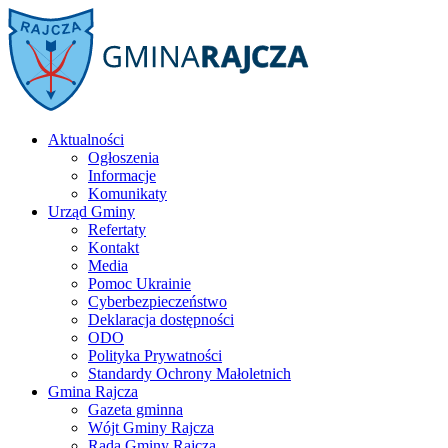
Aktualności
Ogłoszenia
Informacje
Komunikaty
Urząd Gminy
Refertaty
Kontakt
Media
Pomoc Ukrainie
Cyberbezpieczeństwo
Deklaracja dostępności
ODO
Polityka Prywatności
Standardy Ochrony Małoletnich
Gmina Rajcza
Gazeta gminna
Wójt Gminy Rajcza
Rada Gminy Rajcza