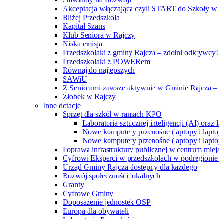
Akceptacja włączająca czyli START do Szkoły w
Bliżej Przedszkola
Kapitał Szans
Klub Seniora w Rajczy
Niska emisja
Przedszkolaki z gminy Rajcza – zdolni odkrywcy!
Przedszkolaki z POWERem
Równaj do najlepszych
SAWiU
Z Seniorami zawsze aktywnie w Gminie Rajcza – 
Żłobek w Rajczy
Inne dotacje
Sprzęt dla szkół w ramach KPO
Laboratoria sztucznej inteligencji (AI) ora
Nowe komputery przenośne (laptopy i lapto
Nowe komputery przenośne (laptopy i lapto
Poprawa infrastruktury publicznej w centrum mie
Cyfrowi Eksperci w przedszkolach w podregionie b
Urząd Gminy Rajcza dostępny dla każdego
Rozwój społeczności lokalnych
Granty
Cyfrowe Gminy
Doposażenie jednostek OSP
Europa dla obywateli