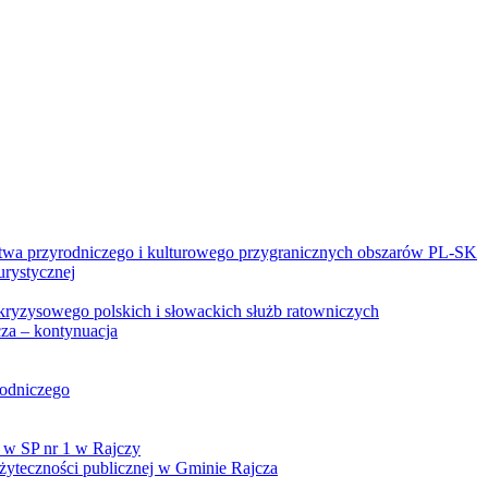
twa przyrodniczego i kulturowego przygranicznych obszarów PL-SK
urystycznej
kryzysowego polskich i słowackich służb ratowniczych
za – kontynuacja
rodniczego
 w SP nr 1 w Rajczy
yteczności publicznej w Gminie Rajcza