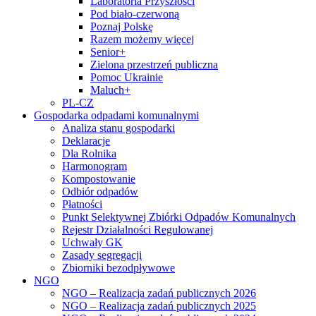
Laboratoria Przyszłości
Pod biało-czerwoną
Poznaj Polskę
Razem możemy więcej
Senior+
Zielona przestrzeń publiczna
Pomoc Ukrainie
Maluch+
PL-CZ
Gospodarka odpadami komunalnymi
Analiza stanu gospodarki
Deklaracje
Dla Rolnika
Harmonogram
Kompostowanie
Odbiór odpadów
Płatności
Punkt Selektywnej Zbiórki Odpadów Komunalnych
Rejestr Działalności Regulowanej
Uchwały GK
Zasady segregacji
Zbiorniki bezodpływowe
NGO
NGO – Realizacja zadań publicznych 2026
NGO – Realizacja zadań publicznych 2025