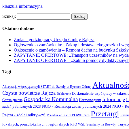
klauzula informacyjna
Szukaj:
Ostatnio dodane
Zmiana godzin pracy Urzędu Gminy Rajcza
Ogłoszenie o zamówieniu: „Zakup i dostawa ekogroszku i węg
Ogłoszenie o zamówieniu – Remont dachu na budynku Szkoły
ZAPYTANIE OFERTOWE: „Transport uczestników na wydarzen
ZAPYTANIE OFERTOWE – „Zakup pomocy dydaktycznych w r
Tagi
Aktualnoś
Akceptacja włączająca czyli START do Szkoły w Rycerce Górnej
Czyste powietrze Rajcza
Doskonalenie współpracy w zakresie
Deklaracje
Gospodarka Komunalna
Informacje
I
Gazeta gminna
Harmonogram
NGO - Realizacja zadań publicznych 2024
zadań publicznych 2023
NGO - Rea
Przetargi
Rajcza - zdolni odkrywcy!
Przedszkolaki z POWERem
Razem
lokalnych, ponadlokalnych i regionalnych
Turyst
RPO WSL
Stawiamy na Rozwój!