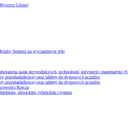
 Rycerce Górnej
Kluby Seniora na wyciągnięcie ręki
z laboratoria nauk przyrodniczych, technologii, inżynierii i matematyk
py przeglądarkowe) oraz tablety do dyspozycji uczniów
py przeglądarkowe) oraz tablety do dyspozycji uczniów
jscowości Rajcza
ielskim, gliwickim, rybnickim i tyskim