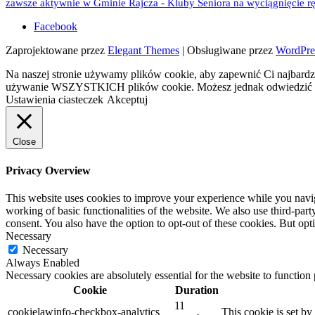
zawsze aktywnie w Gminie Rajcza - Kluby Seniora na wyciągnięcie rę
Facebook
Zaprojektowane przez
Elegant Themes
| Obsługiwane przez
WordPre
Na naszej stronie używamy plików cookie, aby zapewnić Ci najbardzi
używanie WSZYSTKICH plików cookie. Możesz jednak odwiedzić „U
Ustawienia ciasteczek
Akceptuj
Close
Privacy Overview
This website uses cookies to improve your experience while you navigat
working of basic functionalities of the website. We also use third-pa
consent. You also have the option to opt-out of these cookies. But op
Necessary
Necessary
Always Enabled
Necessary cookies are absolutely essential for the website to function
Cookie
Duration
11
cookielawinfo-checkbox-analytics
This cookie is set b