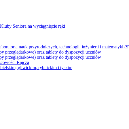
Kluby Seniora na wyciągnięcie ręki
z laboratoria nauk przyrodniczych, technologii, inżynierii i matematyk
py przeglądarkowe) oraz tablety do dyspozycji uczniów
py przeglądarkowe) oraz tablety do dyspozycji uczniów
jscowości Rajcza
ielskim, gliwickim, rybnickim i tyskim