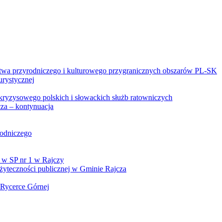
twa przyrodniczego i kulturowego przygranicznych obszarów PL-SK
urystycznej
kryzysowego polskich i słowackich służb ratowniczych
za – kontynuacja
rodniczego
 w SP nr 1 w Rajczy
yteczności publicznej w Gminie Rajcza
 Rycerce Górnej