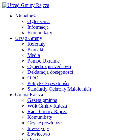
Aktualności
Ogłoszenia
Informacje
Komunikaty
Urząd Gminy
Refertaty
Kontakt
Media
Pomoc Ukrainie
Cyberbezpieczeństwo
Deklaracja dostępności
ODO
Polityka Prywatności
Standardy Ochrony Małoletnich
Gmina Rajcza
Gazeta gminna
Wójt Gminy Rajcza
Rada Gminy Rajcza
Komunikaty
Czyste powietrze
Inwestycje
Łowiectwo
Oświata