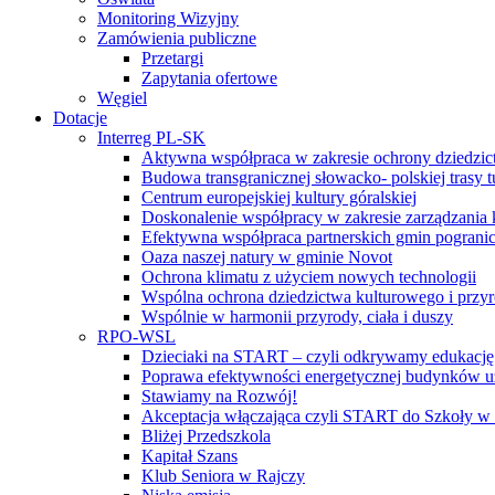
Monitoring Wizyjny
Zamówienia publiczne
Przetargi
Zapytania ofertowe
Węgiel
Dotacje
Interreg PL-SK
Aktywna współpraca w zakresie ochrony dziedzic
Budowa transgranicznej słowacko- polskiej trasy t
Centrum europejskiej kultury góralskiej
Doskonalenie współpracy w zakresie zarządzania 
Efektywna współpraca partnerskich gmin pogranic
Oaza naszej natury w gminie Novot
Ochrona klimatu z użyciem nowych technologii
Wspólna ochrona dziedzictwa kulturowego i przy
Wspólnie w harmonii przyrody, ciała i duszy
RPO-WSL
Dzieciaki na START – czyli odkrywamy edukację
Poprawa efektywności energetycznej budynków uż
Stawiamy na Rozwój!
Akceptacja włączająca czyli START do Szkoły w
Bliżej Przedszkola
Kapitał Szans
Klub Seniora w Rajczy