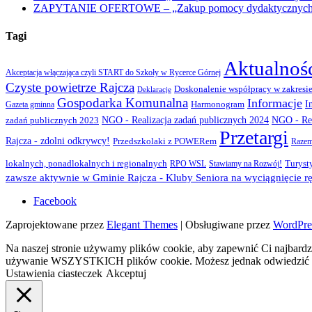
ZAPYTANIE OFERTOWE – „Zakup pomocy dydaktycznych w r
Tagi
Aktualnoś
Akceptacja włączająca czyli START do Szkoły w Rycerce Górnej
Czyste powietrze Rajcza
Doskonalenie współpracy w zakresie
Deklaracje
Gospodarka Komunalna
Informacje
I
Gazeta gminna
Harmonogram
NGO - Realizacja zadań publicznych 2024
zadań publicznych 2023
NGO - Rea
Przetargi
Rajcza - zdolni odkrywcy!
Przedszkolaki z POWERem
Razem
lokalnych, ponadlokalnych i regionalnych
Turyst
RPO WSL
Stawiamy na Rozwój!
zawsze aktywnie w Gminie Rajcza - Kluby Seniora na wyciągnięcie rę
Facebook
Zaprojektowane przez
Elegant Themes
| Obsługiwane przez
WordPre
Na naszej stronie używamy plików cookie, aby zapewnić Ci najbardzi
używanie WSZYSTKICH plików cookie. Możesz jednak odwiedzić „U
Ustawienia ciasteczek
Akceptuj