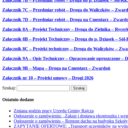
Załącznik 7B – Przedmiar robót – Droga do p. Dziasek – Sól-Kic
Załącznik 7C – Przedmiar robót – Droga do Waliczków – Zwar
Załącznik 7D – Przedmiar robót – Droga na Cmentarz – Zward
Załącznik 8A – Projekt Techniczny – Droga do Zielnika – Rycer
Załącznik 8B – Projekt Techniczny – Droga do p. Dziasek – Sól-
Załącznik 8C – Projekt techniczny – Droga do Waliczków – Zw
Załącznik 9A – Opis Techniczny – Opracowanie uproszczone –
Załącznik 9B – Mapa – Droga na Cmentarz – Zwardoń
Załącznik nr 10 – Projekt umowy – Drogi 2026
Szukaj:
Ostatnio dodane
Zmiana godzin pracy Urzędu Gminy Rajcza
Ogłoszenie o zamówieniu: „Zakup i dostawa ekogroszku i węg
Ogłoszenie o zamówieniu – Remont dachu na budynku Szkoły
ZAPYTANIE OFERTOWE: „Transport uczestników na wydarzen