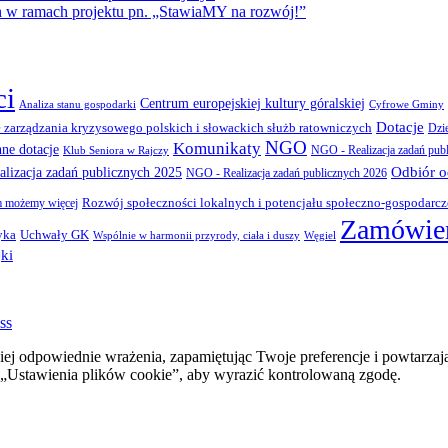
amach projektu pn. „StawiaMY na rozwój!”
ci
Centrum europejskiej kultury góralskiej
Cyfrowe Gminy
Analiza stanu gospodarki
Dotacje
 zarządzania kryzysowego polskich i słowackich służb ratowniczych
Dzi
NGO
Komunikaty
nne dotacje
NGO - Realizacja zadań pub
Klub Seniora w Rajczy
Odbiór 
lizacja zadań publicznych 2025
NGO - Realizacja zadań publicznych 2026
Rozwój społeczności lokalnych i potencjału społeczno-gospodarc
 możemy więcej
Zamówien
yka
Uchwały GK
Wspólnie w harmonii przyrody, ciała i duszy
Węgiel
ki
ss
ej odpowiednie wrażenia, zapamiętując Twoje preferencje i powtarzaj
stawienia plików cookie”, aby wyrazić kontrolowaną zgodę.