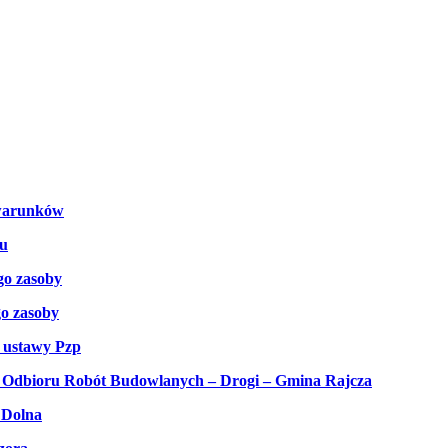
 warunków
iu
go zasoby
o zasoby
4 ustawy Pzp
 i Odbioru Robót Budowlanych – Drogi – Gmina Rajcza
 Dolna