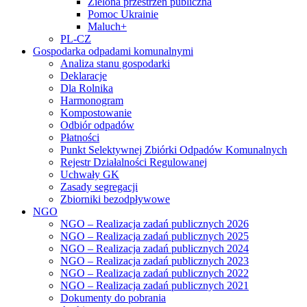
Zielona przestrzeń publiczna
Pomoc Ukrainie
Maluch+
PL-CZ
Gospodarka odpadami komunalnymi
Analiza stanu gospodarki
Deklaracje
Dla Rolnika
Harmonogram
Kompostowanie
Odbiór odpadów
Płatności
Punkt Selektywnej Zbiórki Odpadów Komunalnych
Rejestr Działalności Regulowanej
Uchwały GK
Zasady segregacji
Zbiorniki bezodpływowe
NGO
NGO – Realizacja zadań publicznych 2026
NGO – Realizacja zadań publicznych 2025
NGO – Realizacja zadań publicznych 2024
NGO – Realizacja zadań publicznych 2023
NGO – Realizacja zadań publicznych 2022
NGO – Realizacja zadań publicznych 2021
Dokumenty do pobrania