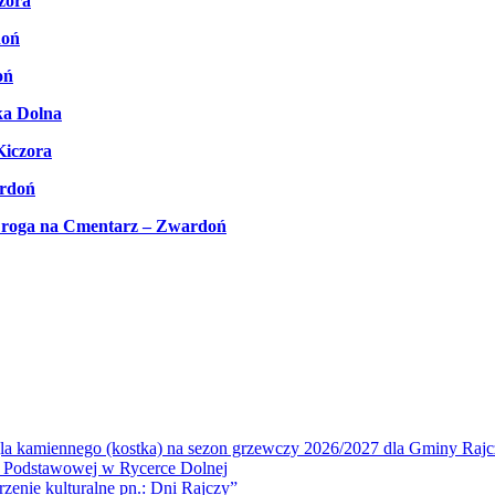
zora
doń
oń
ka Dolna
Kiczora
ardoń
 Droga na Cmentarz – Zwardoń
la kamiennego (kostka) na sezon grzewczy 2026/2027 dla Gminy Rajc
 Podstawowej w Rycerce Dolnej
ie kulturalne pn.: Dni Rajczy”