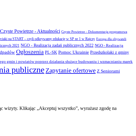
Czyste Powietrze - Aktualności
Czyste Powietrze - Dokumentacja programowa
eciaki na START – czyli odkrywamy edukację w SP nr 1 w Rajczy
Europa dla obywateli
NGO - Realizacja zadań publicznych 2022
NGO - Realizacja
licznych 2021
Ogłoszenia
odpadów
PL-SK
Pomoc Ukrainie
Przedszkolaki z gminy
zego gmin i powiatów poprzez działania służące budowaniu i wzmacnianiu marek
ia publiczne
Zapytanie ofertowe
Z Seniorami
ąc wizyty. Klikając „Akceptuj wszystko”, wyrażasz zgodę na