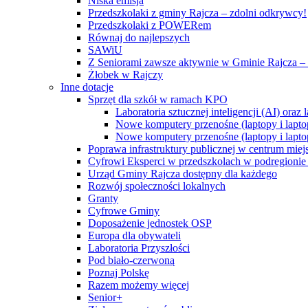
Niska emisja
Przedszkolaki z gminy Rajcza – zdolni odkrywcy!
Przedszkolaki z POWERem
Równaj do najlepszych
SAWiU
Z Seniorami zawsze aktywnie w Gminie Rajcza – 
Żłobek w Rajczy
Inne dotacje
Sprzęt dla szkół w ramach KPO
Laboratoria sztucznej inteligencji (AI) ora
Nowe komputery przenośne (laptopy i lapto
Nowe komputery przenośne (laptopy i lapto
Poprawa infrastruktury publicznej w centrum mie
Cyfrowi Eksperci w przedszkolach w podregionie b
Urząd Gminy Rajcza dostępny dla każdego
Rozwój społeczności lokalnych
Granty
Cyfrowe Gminy
Doposażenie jednostek OSP
Europa dla obywateli
Laboratoria Przyszłości
Pod biało-czerwoną
Poznaj Polskę
Razem możemy więcej
Senior+