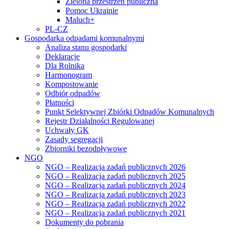
Zielona przestrzeń publiczna
Pomoc Ukrainie
Maluch+
PL-CZ
Gospodarka odpadami komunalnymi
Analiza stanu gospodarki
Deklaracje
Dla Rolnika
Harmonogram
Kompostowanie
Odbiór odpadów
Płatności
Punkt Selektywnej Zbiórki Odpadów Komunalnych
Rejestr Działalności Regulowanej
Uchwały GK
Zasady segregacji
Zbiorniki bezodpływowe
NGO
NGO – Realizacja zadań publicznych 2026
NGO – Realizacja zadań publicznych 2025
NGO – Realizacja zadań publicznych 2024
NGO – Realizacja zadań publicznych 2023
NGO – Realizacja zadań publicznych 2022
NGO – Realizacja zadań publicznych 2021
Dokumenty do pobrania