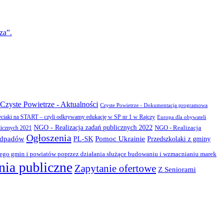
za”.
Czyste Powietrze - Aktualności
Czyste Powietrze - Dokumentacja programowa
eciaki na START – czyli odkrywamy edukację w SP nr 1 w Rajczy
Europa dla obywateli
NGO - Realizacja zadań publicznych 2022
NGO - Realizacja
licznych 2021
Ogłoszenia
odpadów
PL-SK
Pomoc Ukrainie
Przedszkolaki z gminy
zego gmin i powiatów poprzez działania służące budowaniu i wzmacnianiu marek
ia publiczne
Zapytanie ofertowe
Z Seniorami