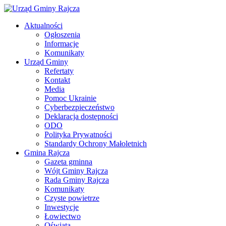
Aktualności
Ogłoszenia
Informacje
Komunikaty
Urząd Gminy
Refertaty
Kontakt
Media
Pomoc Ukrainie
Cyberbezpieczeństwo
Deklaracja dostępności
ODO
Polityka Prywatności
Standardy Ochrony Małoletnich
Gmina Rajcza
Gazeta gminna
Wójt Gminy Rajcza
Rada Gminy Rajcza
Komunikaty
Czyste powietrze
Inwestycje
Łowiectwo
Oświata