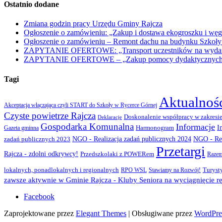
Ostatnio dodane
Zmiana godzin pracy Urzędu Gminy Rajcza
Ogłoszenie o zamówieniu: „Zakup i dostawa ekogroszku i węg
Ogłoszenie o zamówieniu – Remont dachu na budynku Szkoły
ZAPYTANIE OFERTOWE: „Transport uczestników na wydarzen
ZAPYTANIE OFERTOWE – „Zakup pomocy dydaktycznych w r
Tagi
Aktualnoś
Akceptacja włączająca czyli START do Szkoły w Rycerce Górnej
Czyste powietrze Rajcza
Doskonalenie współpracy w zakresie
Deklaracje
Gospodarka Komunalna
Informacje
I
Gazeta gminna
Harmonogram
NGO - Realizacja zadań publicznych 2024
zadań publicznych 2023
NGO - Rea
Przetargi
Rajcza - zdolni odkrywcy!
Przedszkolaki z POWERem
Razem
lokalnych, ponadlokalnych i regionalnych
Turyst
RPO WSL
Stawiamy na Rozwój!
zawsze aktywnie w Gminie Rajcza - Kluby Seniora na wyciągnięcie rę
Facebook
Zaprojektowane przez
Elegant Themes
| Obsługiwane przez
WordPre