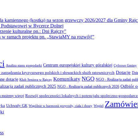
la kamiennego (kostka) na sezon grzewczy 2026/2027 dla Gminy Rajc
 Podstawowej w Rycerce Dolnej
ie kulturalne pn.: Dni Rajczy”
amach projektu pn. „StawiaMY na rozwój!”
ci
Centrum europejskiej kultury góralskiej
Cyfrowe Gminy
Analiza stanu gospodarki
Dotacje
 zarządzania kryzysowego polskich i słowackich służb ratowniczych
Dzi
NGO
Komunikaty
nne dotacje
NGO - Realizacja zadań pub
Klub Seniora w Rajczy
Odbiór 
lizacja zadań publicznych 2025
NGO - Realizacja zadań publicznych 2026
Rozwój społeczności lokalnych i potencjału społeczno-gospodarc
 możemy więcej
Zamówien
yka
Uchwały GK
Wspólnie w harmonii przyrody, ciała i duszy
Węgiel
ki
ss