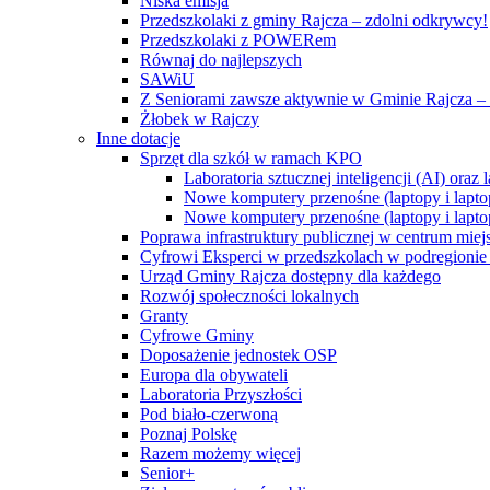
Niska emisja
Przedszkolaki z gminy Rajcza – zdolni odkrywcy!
Przedszkolaki z POWERem
Równaj do najlepszych
SAWiU
Z Seniorami zawsze aktywnie w Gminie Rajcza – 
Żłobek w Rajczy
Inne dotacje
Sprzęt dla szkół w ramach KPO
Laboratoria sztucznej inteligencji (AI) ora
Nowe komputery przenośne (laptopy i lapto
Nowe komputery przenośne (laptopy i lapto
Poprawa infrastruktury publicznej w centrum mie
Cyfrowi Eksperci w przedszkolach w podregionie b
Urząd Gminy Rajcza dostępny dla każdego
Rozwój społeczności lokalnych
Granty
Cyfrowe Gminy
Doposażenie jednostek OSP
Europa dla obywateli
Laboratoria Przyszłości
Pod biało-czerwoną
Poznaj Polskę
Razem możemy więcej
Senior+