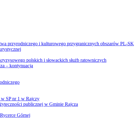
twa przyrodniczego i kulturowego przygranicznych obszarów PL-SK
urystycznej
kryzysowego polskich i słowackich służb ratowniczych
za – kontynuacja
rodniczego
 w SP nr 1 w Rajczy
yteczności publicznej w Gminie Rajcza
 Rycerce Górnej