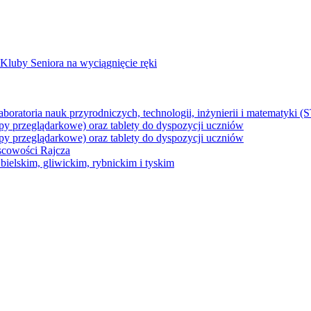
Kluby Seniora na wyciągnięcie ręki
z laboratoria nauk przyrodniczych, technologii, inżynierii i matematyk
py przeglądarkowe) oraz tablety do dyspozycji uczniów
py przeglądarkowe) oraz tablety do dyspozycji uczniów
jscowości Rajcza
ielskim, gliwickim, rybnickim i tyskim