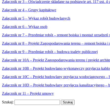
Załącznik nr 3 – Oświadczenie składane na podstawie art. 117 ust. 4
Załącznik nr 4 – Grupy kapitałowe
Załącznik nr 5 – Wykaz robót budowlanych
Załącznik nr 6 – Wykaz osob
Załącznik nr 7 – Przedmiar robót – remont boiska i montaż urządzeń 
Załącznik nr 8 – Projekt Zagospodarowania terenu – remont boiska i
Załącznik nr 9 – Przedmiar robót – budowa toalety publicznej
Załącznik nr 10A – Projekt Zagospodarowania terenu i projekt archit
Załącznik nr 10B – Projekt budowlano-wykonawczy przyłącza kablo
Załącznik nr 10C – Projekt budowlany przyłącza wodociągowego – b
Załącznik nr 10D – Projekt budowlany przyłącza kanalizacyjnego – b
Załącznik nr 11 – Projekt umowy
Szukaj: