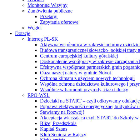
Monitoring Wizyjny
Zamówienia publiczne
Przetargi
Zapytania ofertowe
Węgiel
Dotacje
Interreg PL-SK
Aktywna współpraca w zakresie ochrony dziedzic
Budowa transgranicznej słowacko- polskiej trasy t
Centrum europejskiej kultury góralskiej
Doskonalenie współpracy w zakresie zarządzania 
Efektywna współpraca partnerskich gmin pogranic
Oaza naszej natury w gminie Novot
Ochrona klimatu z użyciem nowych technologii
Wspólna ochrona dziedzictwa kulturowego i przy
Wspólnie w harmonii przyrody, ciała i duszy
RPO-WSL
Dzieciaki na START – czyli odkrywamy edukację
Poprawa efektywności energetycznej budynków uż
Stawiamy na Rozwój!
Akceptacja włączająca czyli START do Szkoły w
Bliżej Przedszkola
Kapitał Szans
Klub Seniora w Rajczy