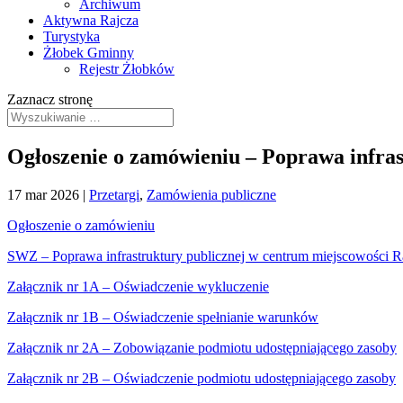
Archiwum
Aktywna Rajcza
Turystyka
Żłobek Gminny
Rejestr Żłobków
Zaznacz stronę
Ogłoszenie o zamówieniu – Poprawa infras
17 mar 2026
|
Przetargi
,
Zamówienia publiczne
Ogłoszenie o zamówieniu
SWZ – Poprawa infrastruktury publicznej w centrum miejscowości Ra
Załącznik nr 1A – Oświadczenie wykluczenie
Załącznik nr 1B – Oświadczenie spełnianie warunków
Załącznik nr 2A – Zobowiązanie podmiotu udostępniającego zasoby
Załącznik nr 2B – Oświadczenie podmiotu udostępniającego zasoby