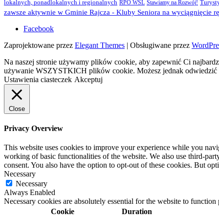
lokalnych, ponadlokalnych i regionalnych
Turyst
RPO WSL
Stawiamy na Rozwój!
zawsze aktywnie w Gminie Rajcza - Kluby Seniora na wyciągnięcie rę
Facebook
Zaprojektowane przez
Elegant Themes
| Obsługiwane przez
WordPre
Na naszej stronie używamy plików cookie, aby zapewnić Ci najbardzi
używanie WSZYSTKICH plików cookie. Możesz jednak odwiedzić „U
Ustawienia ciasteczek
Akceptuj
Close
Privacy Overview
This website uses cookies to improve your experience while you navigat
working of basic functionalities of the website. We also use third-pa
consent. You also have the option to opt-out of these cookies. But op
Necessary
Necessary
Always Enabled
Necessary cookies are absolutely essential for the website to function
Cookie
Duration