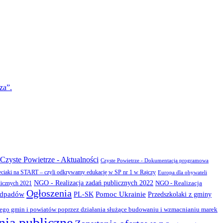
za”.
Czyste Powietrze - Aktualności
Czyste Powietrze - Dokumentacja programowa
eciaki na START – czyli odkrywamy edukację w SP nr 1 w Rajczy
Europa dla obywateli
NGO - Realizacja zadań publicznych 2022
NGO - Realizacja
licznych 2021
Ogłoszenia
odpadów
PL-SK
Pomoc Ukrainie
Przedszkolaki z gminy
zego gmin i powiatów poprzez działania służące budowaniu i wzmacnianiu marek
ia publiczne