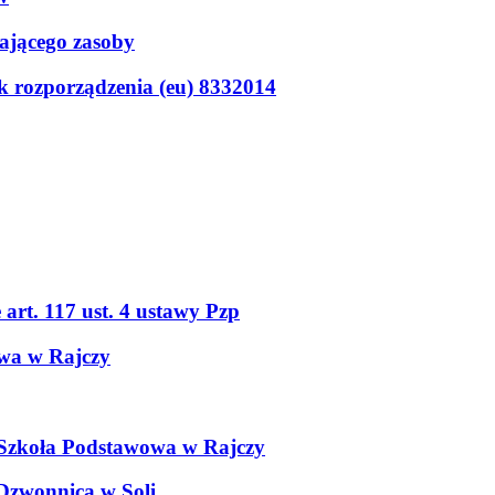
ającego zasoby
5k rozporządzenia (eu) 8332014
art. 117 ust. 4 ustawy Pzp
owa w Rajczy
 Szkoła Podstawowa w Rajczy
 Dzwonnica w Soli