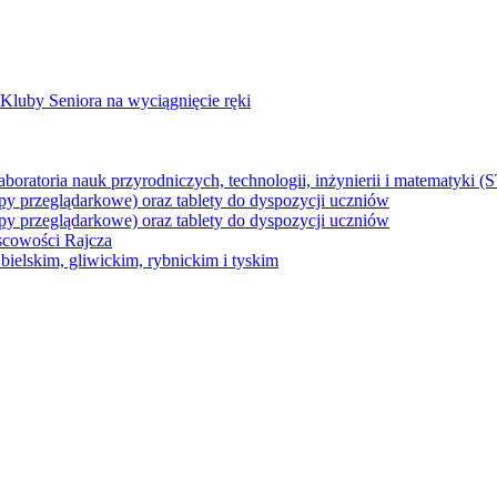
Kluby Seniora na wyciągnięcie ręki
z laboratoria nauk przyrodniczych, technologii, inżynierii i matematyk
py przeglądarkowe) oraz tablety do dyspozycji uczniów
py przeglądarkowe) oraz tablety do dyspozycji uczniów
jscowości Rajcza
ielskim, gliwickim, rybnickim i tyskim