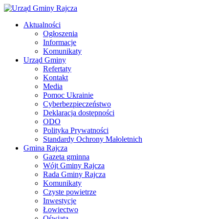
Aktualności
Ogłoszenia
Informacje
Komunikaty
Urząd Gminy
Refertaty
Kontakt
Media
Pomoc Ukrainie
Cyberbezpieczeństwo
Deklaracja dostępności
ODO
Polityka Prywatności
Standardy Ochrony Małoletnich
Gmina Rajcza
Gazeta gminna
Wójt Gminy Rajcza
Rada Gminy Rajcza
Komunikaty
Czyste powietrze
Inwestycje
Łowiectwo
Oświata