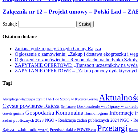
Załącznik nr 12 – Projekt umowy – Polski Ład – Z
Szukaj:
Ostatnio dodane
Zmiana godzin pracy Urzędu Gminy Rajcza
Ogłoszenie o zamówieniu: „Zakup i dostawa ekogroszku i węg
Ogłoszenie o zamówieniu – Remont dachu na budynku Szkoły
ZAPYTANIE OFERTOWE: „Transport uczestników na wydarzen
ZAPYTANIE OFERTOWE – „Zakup pomocy dydaktycznych w r
Tagi
Aktualnoś
Akceptacja włączająca czyli START do Szkoły w Rycerce Górnej
Czyste powietrze Rajcza
Doskonalenie współpracy w zakresie
Deklaracje
Gospodarka Komunalna
Informacje
I
Gazeta gminna
Harmonogram
NGO - Realizacja zadań publicznych 2024
zadań publicznych 2023
NGO - Rea
Przetargi
Rajcza - zdolni odkrywcy!
Przedszkolaki z POWERem
Razem