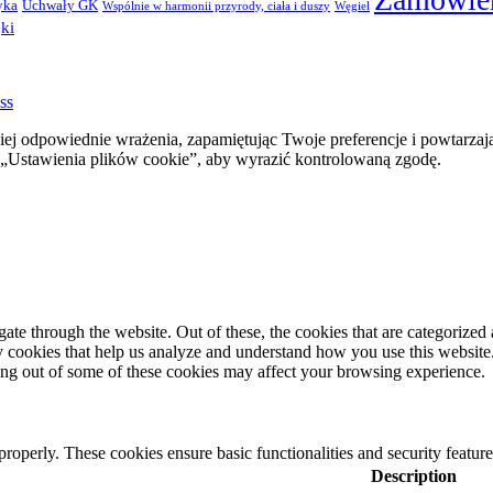
yka
Uchwały GK
Wspólnie w harmonii przyrody, ciała i duszy
Węgiel
ki
ss
ej odpowiednie wrażenia, zapamiętując Twoje preferencje i powtarzaj
stawienia plików cookie”, aby wyrazić kontrolowaną zgodę.
e through the website. Out of these, the cookies that are categorized a
rty cookies that help us analyze and understand how you use this websit
ting out of some of these cookies may affect your browsing experience.
 properly. These cookies ensure basic functionalities and security featu
Description