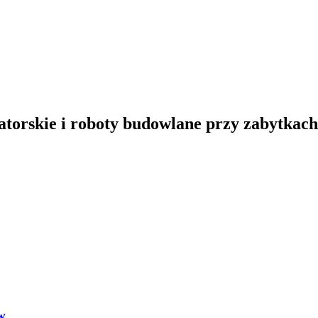
torskie i roboty budowlane przy zabytkac
w