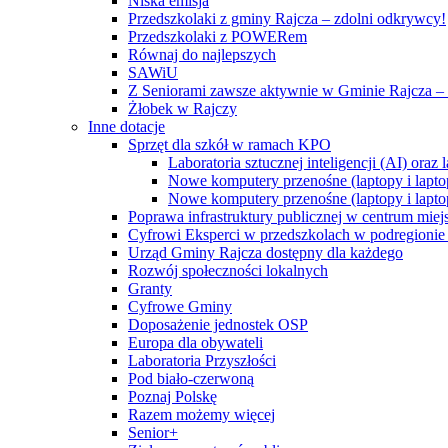
Niska emisja
Przedszkolaki z gminy Rajcza – zdolni odkrywcy!
Przedszkolaki z POWERem
Równaj do najlepszych
SAWiU
Z Seniorami zawsze aktywnie w Gminie Rajcza – 
Żłobek w Rajczy
Inne dotacje
Sprzęt dla szkół w ramach KPO
Laboratoria sztucznej inteligencji (AI) ora
Nowe komputery przenośne (laptopy i lapto
Nowe komputery przenośne (laptopy i lapto
Poprawa infrastruktury publicznej w centrum mie
Cyfrowi Eksperci w przedszkolach w podregionie b
Urząd Gminy Rajcza dostępny dla każdego
Rozwój społeczności lokalnych
Granty
Cyfrowe Gminy
Doposażenie jednostek OSP
Europa dla obywateli
Laboratoria Przyszłości
Pod biało-czerwoną
Poznaj Polskę
Razem możemy więcej
Senior+