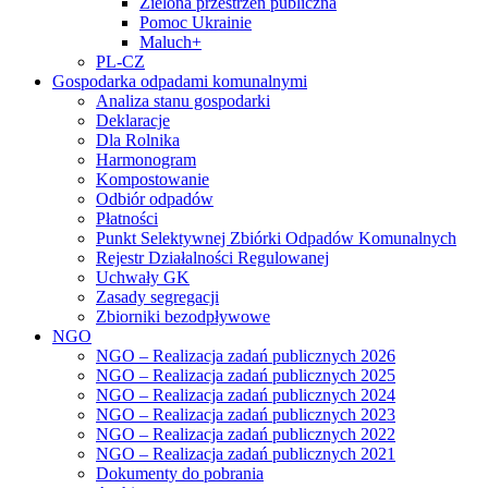
Zielona przestrzeń publiczna
Pomoc Ukrainie
Maluch+
PL-CZ
Gospodarka odpadami komunalnymi
Analiza stanu gospodarki
Deklaracje
Dla Rolnika
Harmonogram
Kompostowanie
Odbiór odpadów
Płatności
Punkt Selektywnej Zbiórki Odpadów Komunalnych
Rejestr Działalności Regulowanej
Uchwały GK
Zasady segregacji
Zbiorniki bezodpływowe
NGO
NGO – Realizacja zadań publicznych 2026
NGO – Realizacja zadań publicznych 2025
NGO – Realizacja zadań publicznych 2024
NGO – Realizacja zadań publicznych 2023
NGO – Realizacja zadań publicznych 2022
NGO – Realizacja zadań publicznych 2021
Dokumenty do pobrania