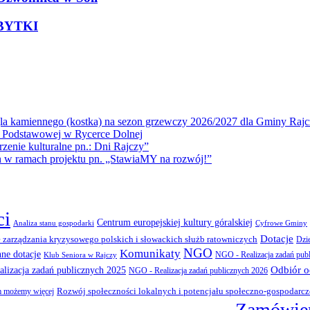
ABYTKI
la kamiennego (kostka) na sezon grzewczy 2026/2027 dla Gminy Rajc
 Podstawowej w Rycerce Dolnej
ie kulturalne pn.: Dni Rajczy”
amach projektu pn. „StawiaMY na rozwój!”
ci
Centrum europejskiej kultury góralskiej
Cyfrowe Gminy
Analiza stanu gospodarki
Dotacje
 zarządzania kryzysowego polskich i słowackich służb ratowniczych
Dzi
NGO
Komunikaty
nne dotacje
NGO - Realizacja zadań pub
Klub Seniora w Rajczy
Odbiór 
lizacja zadań publicznych 2025
NGO - Realizacja zadań publicznych 2026
Rozwój społeczności lokalnych i potencjału społeczno-gospodarc
 możemy więcej
Zamówien