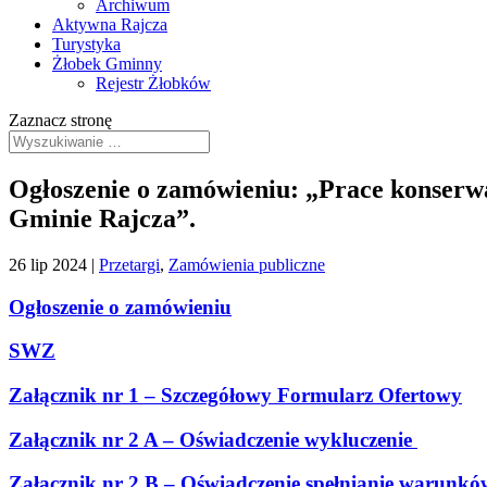
Archiwum
Aktywna Rajcza
Turystyka
Żłobek Gminny
Rejestr Żłobków
Zaznacz stronę
Ogłoszenie o zamówieniu: „Prace konserwa
Gminie Rajcza”.
26 lip 2024
|
Przetargi
,
Zamówienia publiczne
Ogłoszenie o zamówieniu
SWZ
Załącznik nr 1 – Szczegółowy Formularz Ofertowy
Z
ałącznik nr 2 A – Oświadczenie wykluczenie
Załącznik nr 2 B – Oświadczenie spełnianie warunkó