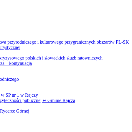
twa przyrodniczego i kulturowego przygranicznych obszarów PL-SK
urystycznej
kryzysowego polskich i słowackich służb ratowniczych
za – kontynuacja
rodniczego
 w SP nr 1 w Rajczy
yteczności publicznej w Gminie Rajcza
 Rycerce Górnej