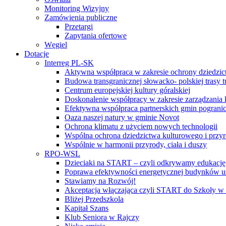
Monitoring Wizyjny
Zamówienia publiczne
Przetargi
Zapytania ofertowe
Węgiel
Dotacje
Interreg PL-SK
Aktywna współpraca w zakresie ochrony dziedzic
Budowa transgranicznej słowacko- polskiej trasy t
Centrum europejskiej kultury góralskiej
Doskonalenie współpracy w zakresie zarządzania 
Efektywna współpraca partnerskich gmin pogranic
Oaza naszej natury w gminie Novot
Ochrona klimatu z użyciem nowych technologii
Wspólna ochrona dziedzictwa kulturowego i przy
Wspólnie w harmonii przyrody, ciała i duszy
RPO-WSL
Dzieciaki na START – czyli odkrywamy edukację
Poprawa efektywności energetycznej budynków uż
Stawiamy na Rozwój!
Akceptacja włączająca czyli START do Szkoły w
Bliżej Przedszkola
Kapitał Szans
Klub Seniora w Rajczy