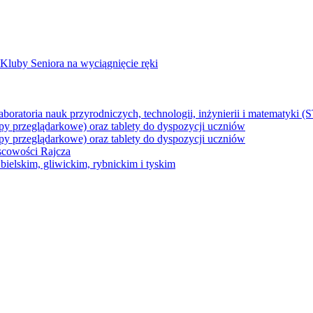
Kluby Seniora na wyciągnięcie ręki
z laboratoria nauk przyrodniczych, technologii, inżynierii i matematyk
py przeglądarkowe) oraz tablety do dyspozycji uczniów
py przeglądarkowe) oraz tablety do dyspozycji uczniów
jscowości Rajcza
ielskim, gliwickim, rybnickim i tyskim