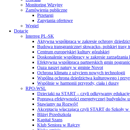
Monitoring Wizyjny
Zamówienia publiczne
Przetargi
Zapytania ofertowe
Węgiel
Dotacje
Interreg PL-SK
Aktywna współpraca w zakresie ochrony dziedzic
Budowa transgranicznej słowacko- polskiej trasy t
Centrum europejskiej kultury góralskiej
Doskonalenie współpracy w zakresie zarządzania 
Efektywna współpraca partnerskich gmin pogranic
Oaza naszej natury w gminie Novot
Ochrona klimatu z użyciem nowych technologii
Wspólna ochrona dziedzictwa kulturowego i przy
Wspólnie w harmonii przyrody, ciała i duszy
RPO-WSL
Dzieciaki na START – czyli odkrywamy edukację
Poprawa efektywności energetycznej budynków uż
Stawiamy na Rozwój!
Akceptacja włączająca czyli START do Szkoły w
Bliżej Przedszkola
Kapitał Szans
Klub Seniora w Rajczy