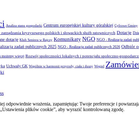
ci
Centrum europejskiej kultury góralskiej
Cyfrowe Gminy
Analiza stanu gospodarki
Dotacje
 zarządzania kryzysowego polskich i słowackich służb ratowniczych
Dzi
NGO
Komunikaty
nne dotacje
NGO - Realizacja zadań pub
Klub Seniora w Rajczy
Odbiór 
lizacja zadań publicznych 2025
NGO - Realizacja zadań publicznych 2026
Rozwój społeczności lokalnych i potencjału społeczno-gospodarc
 możemy więcej
Zamówien
yka
Uchwały GK
Wspólnie w harmonii przyrody, ciała i duszy
Węgiel
ki
ss
ej odpowiednie wrażenia, zapamiętując Twoje preferencje i powtarzaj
stawienia plików cookie”, aby wyrazić kontrolowaną zgodę.