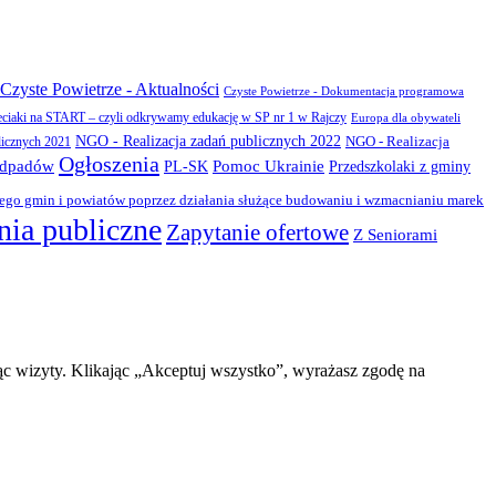
Czyste Powietrze - Aktualności
Czyste Powietrze - Dokumentacja programowa
eciaki na START – czyli odkrywamy edukację w SP nr 1 w Rajczy
Europa dla obywateli
NGO - Realizacja zadań publicznych 2022
NGO - Realizacja
licznych 2021
Ogłoszenia
odpadów
PL-SK
Pomoc Ukrainie
Przedszkolaki z gminy
zego gmin i powiatów poprzez działania służące budowaniu i wzmacnianiu marek
ia publiczne
Zapytanie ofertowe
Z Seniorami
ąc wizyty. Klikając „Akceptuj wszystko”, wyrażasz zgodę na