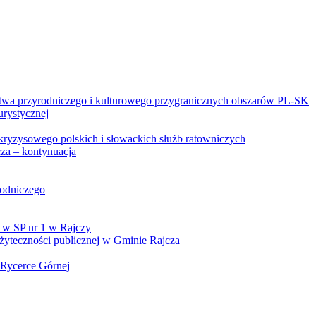
twa przyrodniczego i kulturowego przygranicznych obszarów PL-SK
urystycznej
kryzysowego polskich i słowackich służb ratowniczych
za – kontynuacja
rodniczego
 w SP nr 1 w Rajczy
yteczności publicznej w Gminie Rajcza
 Rycerce Górnej