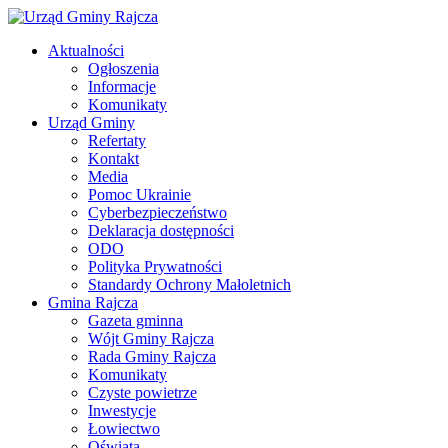
Aktualności
Ogłoszenia
Informacje
Komunikaty
Urząd Gminy
Refertaty
Kontakt
Media
Pomoc Ukrainie
Cyberbezpieczeństwo
Deklaracja dostępności
ODO
Polityka Prywatności
Standardy Ochrony Małoletnich
Gmina Rajcza
Gazeta gminna
Wójt Gminy Rajcza
Rada Gminy Rajcza
Komunikaty
Czyste powietrze
Inwestycje
Łowiectwo
Oświata