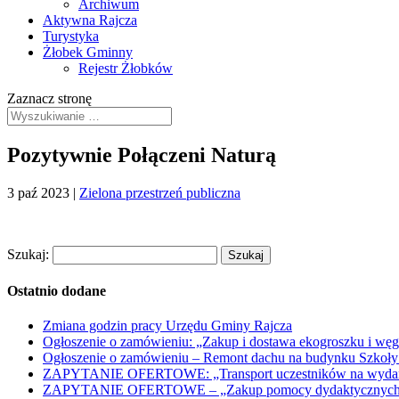
Archiwum
Aktywna Rajcza
Turystyka
Żłobek Gminny
Rejestr Żłobków
Zaznacz stronę
Pozytywnie Połączeni Naturą
3 paź 2023
|
Zielona przestrzeń publiczna
Szukaj:
Ostatnio dodane
Zmiana godzin pracy Urzędu Gminy Rajcza
Ogłoszenie o zamówieniu: „Zakup i dostawa ekogroszku i węg
Ogłoszenie o zamówieniu – Remont dachu na budynku Szkoły
ZAPYTANIE OFERTOWE: „Transport uczestników na wydarzen
ZAPYTANIE OFERTOWE – „Zakup pomocy dydaktycznych w r