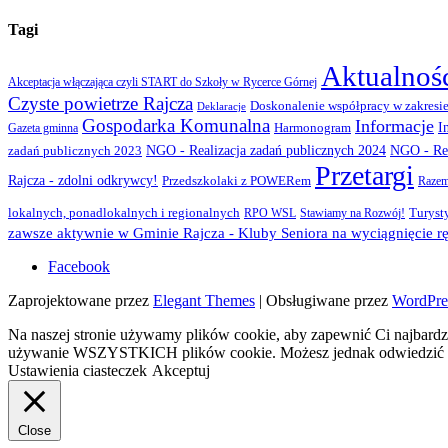
Tagi
Aktualnoś
Akceptacja włączająca czyli START do Szkoły w Rycerce Górnej
Czyste powietrze Rajcza
Doskonalenie współpracy w zakresie
Deklaracje
Gospodarka Komunalna
Informacje
I
Gazeta gminna
Harmonogram
NGO - Realizacja zadań publicznych 2024
zadań publicznych 2023
NGO - Rea
Przetargi
Rajcza - zdolni odkrywcy!
Przedszkolaki z POWERem
Razem
lokalnych, ponadlokalnych i regionalnych
Turyst
RPO WSL
Stawiamy na Rozwój!
zawsze aktywnie w Gminie Rajcza - Kluby Seniora na wyciągnięcie rę
Facebook
Zaprojektowane przez
Elegant Themes
| Obsługiwane przez
WordPre
Na naszej stronie używamy plików cookie, aby zapewnić Ci najbardzi
używanie WSZYSTKICH plików cookie. Możesz jednak odwiedzić „U
Ustawienia ciasteczek
Akceptuj
Close