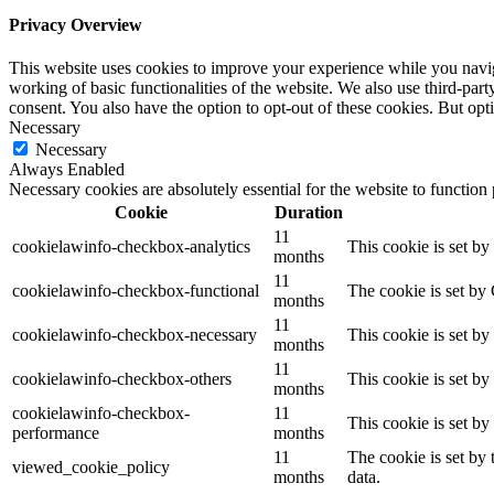
Privacy Overview
This website uses cookies to improve your experience while you navigat
working of basic functionalities of the website. We also use third-pa
consent. You also have the option to opt-out of these cookies. But op
Necessary
Necessary
Always Enabled
Necessary cookies are absolutely essential for the website to function
Cookie
Duration
11
cookielawinfo-checkbox-analytics
This cookie is set b
months
11
cookielawinfo-checkbox-functional
The cookie is set by
months
11
cookielawinfo-checkbox-necessary
This cookie is set b
months
11
cookielawinfo-checkbox-others
This cookie is set b
months
cookielawinfo-checkbox-
11
This cookie is set b
performance
months
11
The cookie is set by
viewed_cookie_policy
months
data.