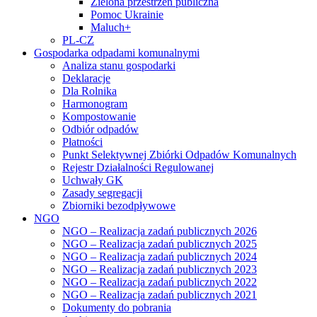
Zielona przestrzeń publiczna
Pomoc Ukrainie
Maluch+
PL-CZ
Gospodarka odpadami komunalnymi
Analiza stanu gospodarki
Deklaracje
Dla Rolnika
Harmonogram
Kompostowanie
Odbiór odpadów
Płatności
Punkt Selektywnej Zbiórki Odpadów Komunalnych
Rejestr Działalności Regulowanej
Uchwały GK
Zasady segregacji
Zbiorniki bezodpływowe
NGO
NGO – Realizacja zadań publicznych 2026
NGO – Realizacja zadań publicznych 2025
NGO – Realizacja zadań publicznych 2024
NGO – Realizacja zadań publicznych 2023
NGO – Realizacja zadań publicznych 2022
NGO – Realizacja zadań publicznych 2021
Dokumenty do pobrania