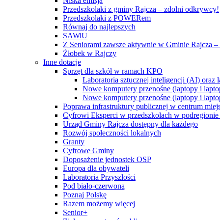
Niska emisja
Przedszkolaki z gminy Rajcza – zdolni odkrywcy!
Przedszkolaki z POWERem
Równaj do najlepszych
SAWiU
Z Seniorami zawsze aktywnie w Gminie Rajcza – 
Żłobek w Rajczy
Inne dotacje
Sprzęt dla szkół w ramach KPO
Laboratoria sztucznej inteligencji (AI) ora
Nowe komputery przenośne (laptopy i lapto
Nowe komputery przenośne (laptopy i lapto
Poprawa infrastruktury publicznej w centrum mie
Cyfrowi Eksperci w przedszkolach w podregionie b
Urząd Gminy Rajcza dostępny dla każdego
Rozwój społeczności lokalnych
Granty
Cyfrowe Gminy
Doposażenie jednostek OSP
Europa dla obywateli
Laboratoria Przyszłości
Pod biało-czerwoną
Poznaj Polskę
Razem możemy więcej
Senior+