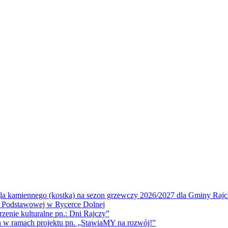
la kamiennego (kostka) na sezon grzewczy 2026/2027 dla Gminy Rajc
 Podstawowej w Rycerce Dolnej
ie kulturalne pn.: Dni Rajczy”
amach projektu pn. „StawiaMY na rozwój!”