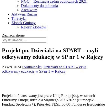
NGO – Realizacja zadań publicznych 2021
Dokumenty do pobrania
Archiwum
Aktywna Rajcza
Turystyka
Żłobek Gminny
Rejestr Żłobków
Zaznacz stronę
Projekt pn. Dzieciaki na START – czyli
odkrywamy edukację w SP nr 1 w Rajczy
23 wrz 2024
|
Aktualności
,
Dzieciaki na START – czyli
odkrywamy edukację w SP nr 1 w Rajczy
Projekt dofinansowany jest przez Unię Europejską, w ramach
Funduszy Europejskich dla Śląskiego 2021-2027 (Europejski
Fundusz Społeczny+), Priorytet: FESL.06.00-Fundusze Europejskie