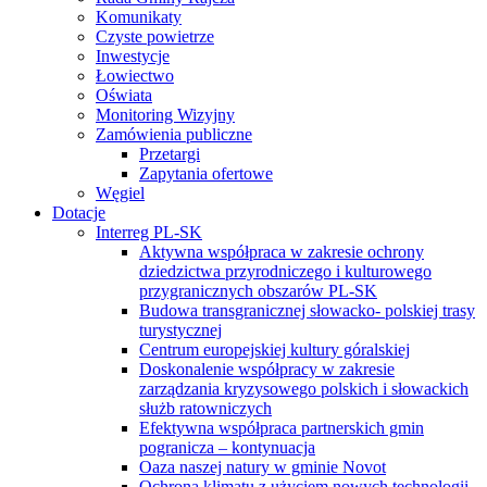
Komunikaty
Czyste powietrze
Inwestycje
Łowiectwo
Oświata
Monitoring Wizyjny
Zamówienia publiczne
Przetargi
Zapytania ofertowe
Węgiel
Dotacje
Interreg PL-SK
Aktywna współpraca w zakresie ochrony
dziedzictwa przyrodniczego i kulturowego
przygranicznych obszarów PL-SK
Budowa transgranicznej słowacko- polskiej trasy
turystycznej
Centrum europejskiej kultury góralskiej
Doskonalenie współpracy w zakresie
zarządzania kryzysowego polskich i słowackich
służb ratowniczych
Efektywna współpraca partnerskich gmin
pogranicza – kontynuacja
Oaza naszej natury w gminie Novot
Ochrona klimatu z użyciem nowych technologii