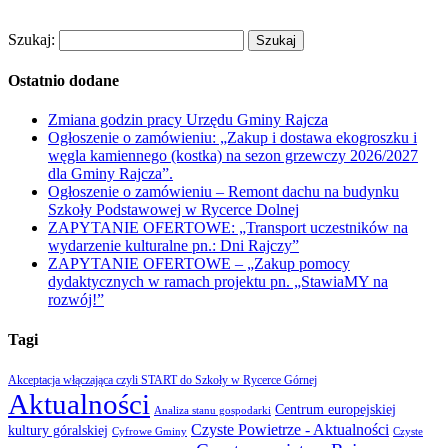
Szukaj:
Ostatnio dodane
Zmiana godzin pracy Urzędu Gminy Rajcza
Ogłoszenie o zamówieniu: „Zakup i dostawa ekogroszku i
węgla kamiennego (kostka) na sezon grzewczy 2026/2027
dla Gminy Rajcza”.
Ogłoszenie o zamówieniu – Remont dachu na budynku
Szkoły Podstawowej w Rycerce Dolnej
ZAPYTANIE OFERTOWE: „Transport uczestników na
wydarzenie kulturalne pn.: Dni Rajczy”
ZAPYTANIE OFERTOWE – „Zakup pomocy
dydaktycznych w ramach projektu pn. „StawiaMY na
rozwój!”
Tagi
Akceptacja włączająca czyli START do Szkoły w Rycerce Górnej
Aktualności
Centrum europejskiej
Analiza stanu gospodarki
Czyste Powietrze - Aktualności
kultury góralskiej
Cyfrowe Gminy
Czyste