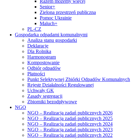
Razem możemy więcej
Senior+
Zielona przestrzeń publiczna
Pomoc Ukrainie
Maluch+
PL-CZ
Gospodarka odpadami komunalnymi
Analiza stanu gospodarki
Deklaracje
Dla Rolnika
Harmonogram
Kompostowanie
Odbiór odpadów
Płatności
Punkt Selektywnej Zbiórki Odpadów Komunalnych
Rejestr Działalności Regulowanej
Uchwały GK
Zasady segregacji
Zbiorniki bezodpływowe
NGO
NGO – Realizacja zadań publicznych 2026
NGO – Realizacja zadań publicznych 2025
NGO – Realizacja zadań publicznych 2024
NGO – Realizacja zadań publicznych 2023
NGO – Realizacja zadań publicznych 2022