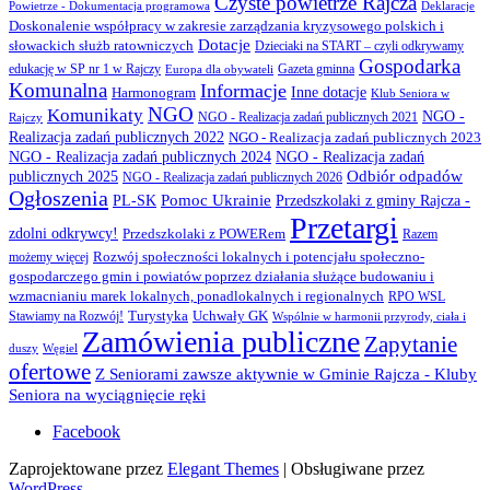
Czyste powietrze Rajcza
Powietrze - Dokumentacja programowa
Deklaracje
Doskonalenie współpracy w zakresie zarządzania kryzysowego polskich i
Dotacje
słowackich służb ratowniczych
Dzieciaki na START – czyli odkrywamy
Gospodarka
Gazeta gminna
edukację w SP nr 1 w Rajczy
Europa dla obywateli
Komunalna
Informacje
Inne dotacje
Harmonogram
Klub Seniora w
NGO
Komunikaty
NGO -
NGO - Realizacja zadań publicznych 2021
Rajczy
Realizacja zadań publicznych 2022
NGO - Realizacja zadań publicznych 2023
NGO - Realizacja zadań publicznych 2024
NGO - Realizacja zadań
Odbiór odpadów
publicznych 2025
NGO - Realizacja zadań publicznych 2026
Ogłoszenia
PL-SK
Pomoc Ukrainie
Przedszkolaki z gminy Rajcza -
Przetargi
zdolni odkrywcy!
Przedszkolaki z POWERem
Razem
Rozwój społeczności lokalnych i potencjału społeczno-
możemy więcej
gospodarczego gmin i powiatów poprzez działania służące budowaniu i
wzmacnianiu marek lokalnych, ponadlokalnych i regionalnych
RPO WSL
Turystyka
Uchwały GK
Stawiamy na Rozwój!
Wspólnie w harmonii przyrody, ciała i
Zamówienia publiczne
Zapytanie
duszy
Węgiel
ofertowe
Z Seniorami zawsze aktywnie w Gminie Rajcza - Kluby
Seniora na wyciągnięcie ręki
Facebook
Zaprojektowane przez
Elegant Themes
| Obsługiwane przez
WordPress