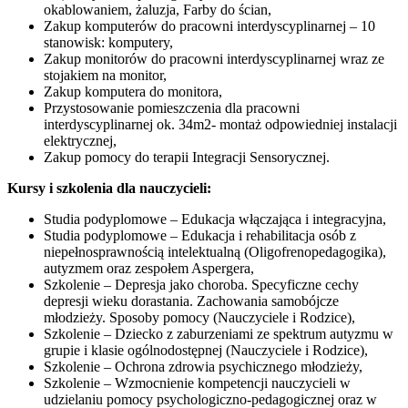
okablowaniem, żaluzja, Farby do ścian,
Zakup komputerów do pracowni interdyscyplinarnej – 10
stanowisk: komputery,
Zakup monitorów do pracowni interdyscyplinarnej wraz ze
stojakiem na monitor,
Zakup komputera do monitora,
Przystosowanie pomieszczenia dla pracowni
interdyscyplinarnej ok. 34m2- montaż odpowiedniej instalacji
elektrycznej,
Zakup pomocy do terapii Integracji Sensorycznej.
Kursy i szkolenia dla nauczycieli:
Studia podyplomowe – Edukacja włączająca i integracyjna,
Studia podyplomowe – Edukacja i rehabilitacja osób z
niepełnosprawnością intelektualną (Oligofrenopedagogika),
autyzmem oraz zespołem Aspergera,
Szkolenie – Depresja jako choroba. Specyficzne cechy
depresji wieku dorastania. Zachowania samobójcze
młodzieży. Sposoby pomocy (Nauczyciele i Rodzice),
Szkolenie – Dziecko z zaburzeniami ze spektrum autyzmu w
grupie i klasie ogólnodostępnej (Nauczyciele i Rodzice),
Szkolenie – Ochrona zdrowia psychicznego młodzieży,
Szkolenie – Wzmocnienie kompetencji nauczycieli w
udzielaniu pomocy psychologiczno-pedagogicznej oraz w