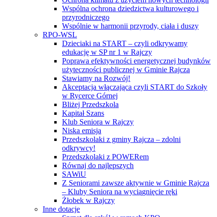
Wspólna ochrona dziedzictwa kulturowego i
przyrodniczego
Wspólnie w harmonii przyrody, ciała i duszy
RPO-WSL
Dzieciaki na START – czyli odkrywamy
edukację w SP nr 1 w Rajczy
Poprawa efektywności energetycznej budynków
użyteczności publicznej w Gminie Rajcza
Stawiamy na Rozwój!
Akceptacja włączająca czyli START do Szkoły
w Rycerce Górnej
Bliżej Przedszkola
Kapitał Szans
Klub Seniora w Rajczy
Niska emisja
Przedszkolaki z gminy Rajcza – zdolni
odkrywcy!
Przedszkolaki z POWERem
Równaj do najlepszych
SAWiU
Z Seniorami zawsze aktywnie w Gminie Rajcza
– Kluby Seniora na wyciągnięcie ręki
Żłobek w Rajczy
Inne dotacje