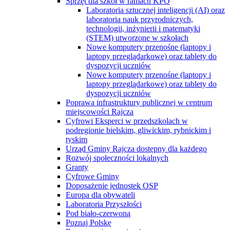
Sprzęt dla szkół w ramach KPO
Laboratoria sztucznej inteligencji (AI) oraz
laboratoria nauk przyrodniczych,
technologii, inżynierii i matematyki
(STEM) utworzone w szkołach
Nowe komputery przenośne (laptopy i
laptopy przeglądarkowe) oraz tablety do
dyspozycji uczniów
Nowe komputery przenośne (laptopy i
laptopy przeglądarkowe) oraz tablety do
dyspozycji uczniów
Poprawa infrastruktury publicznej w centrum
miejscowości Rajcza
Cyfrowi Eksperci w przedszkolach w
podregionie bielskim, gliwickim, rybnickim i
tyskim
Urząd Gminy Rajcza dostępny dla każdego
Rozwój społeczności lokalnych
Granty
Cyfrowe Gminy
Doposażenie jednostek OSP
Europa dla obywateli
Laboratoria Przyszłości
Pod biało-czerwoną
Poznaj Polskę