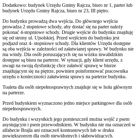
Dodatkowo: budynek Urzędu Gminy Rajcza, biuro nr 1, parter lub
budynek Urzędu Gminy Rajcza, biuro nr 23, III piętro.
Do budynku prowadzą dwa wejścia. Do głównego wejścia
prowadza 2 stopniowe schody, aby dostać się na parter należy
pokonać 4-stopniowe schody. Drugie wejście do budynku znajduję
się od strony ul. Ujsolskiej. Przed wejściem do budynku jest
podjazd oraz 4- stopniowe schody. Dla klientów Urzędu dostępne
są oba wejścia w zależności od załatwianej sprawy. W budynku nie
ma windy. Dla osób poruszających się na wózku inwalidzkim
dostępne są biura na parterze. W sytuacji, gdy klient urzędu, z
uwagi na swoją dysfunkcję chce załatwić sprawę w biurze
znajdującym się na piętrze, powinien poinformować pracownika
urzędu o konieczności załatwienia sprawy na parterze budynku.
Toaleta dla osób niepełnosprawnych znajduje się w holu głównym
na parterze.
Przed budynkiem wyznaczono jedno miejsce parkingowe dla osób
niepełnosprawnych.
Do budynku i wszystkich jego pomieszczeń można wejść z psem
asystującym i psem przewodnikiem. W budynku nie ma oznaczeń w
alfabecie Brajla ani oznaczeń kontrastowych lub w druku
powiększonym dla osób niewidomych i słabowidzących.