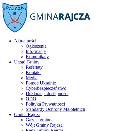
Aktualności
Ogłoszenia
Informacje
Komunikaty
Urząd Gminy
Refertaty
Kontakt
Media
Pomoc Ukrainie
Cyberbezpieczeństwo
Deklaracja dostępności
ODO
Polityka Prywatności
Standardy Ochrony Małoletnich
Gmina Rajcza
Gazeta gminna
Wójt Gminy Rajcza
Rada Gminy Rajcza