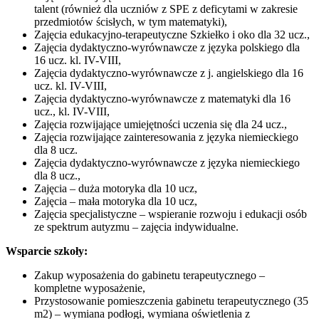
talent (również dla uczniów z SPE z deficytami w zakresie
przedmiotów ścisłych, w tym matematyki),
Zajęcia edukacyjno-terapeutyczne Szkiełko i oko dla 32 ucz.,
Zajęcia dydaktyczno-wyrównawcze z języka polskiego dla
16 ucz. kl. IV-VIII,
Zajęcia dydaktyczno-wyrównawcze z j. angielskiego dla 16
ucz. kl. IV-VIII,
Zajęcia dydaktyczno-wyrównawcze z matematyki dla 16
ucz., kl. IV-VIII,
Zajęcia rozwijające umiejętności uczenia się dla 24 ucz.,
Zajęcia rozwijające zainteresowania z języka niemieckiego
dla 8 ucz.
Zajęcia dydaktyczno-wyrównawcze z języka niemieckiego
dla 8 ucz.,
Zajęcia – duża motoryka dla 10 ucz,
Zajęcia – mała motoryka dla 10 ucz,
Zajęcia specjalistyczne – wspieranie rozwoju i edukacji osób
ze spektrum autyzmu – zajęcia indywidualne.
Wsparcie szkoły:
Zakup wyposażenia do gabinetu terapeutycznego –
kompletne wyposażenie,
Przystosowanie pomieszczenia gabinetu terapeutycznego (35
m2) – wymiana podłogi, wymiana oświetlenia z