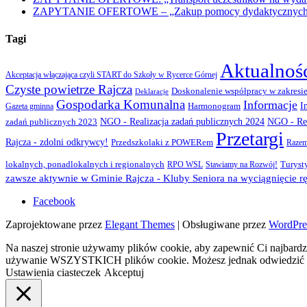
ZAPYTANIE OFERTOWE – „Zakup pomocy dydaktycznych w r
Tagi
Aktualnoś
Akceptacja włączająca czyli START do Szkoły w Rycerce Górnej
Czyste powietrze Rajcza
Doskonalenie współpracy w zakresie
Deklaracje
Gospodarka Komunalna
Informacje
I
Gazeta gminna
Harmonogram
NGO - Realizacja zadań publicznych 2024
zadań publicznych 2023
NGO - Rea
Przetargi
Rajcza - zdolni odkrywcy!
Przedszkolaki z POWERem
Razem
lokalnych, ponadlokalnych i regionalnych
Turyst
RPO WSL
Stawiamy na Rozwój!
zawsze aktywnie w Gminie Rajcza - Kluby Seniora na wyciągnięcie rę
Facebook
Zaprojektowane przez
Elegant Themes
| Obsługiwane przez
WordPre
Na naszej stronie używamy plików cookie, aby zapewnić Ci najbardzi
używanie WSZYSTKICH plików cookie. Możesz jednak odwiedzić „U
Ustawienia ciasteczek
Akceptuj