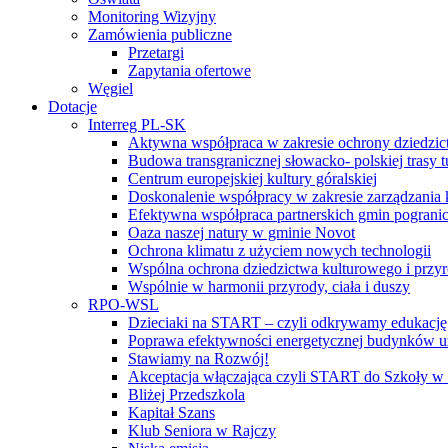
Monitoring Wizyjny
Zamówienia publiczne
Przetargi
Zapytania ofertowe
Węgiel
Dotacje
Interreg PL-SK
Aktywna współpraca w zakresie ochrony dziedzic
Budowa transgranicznej słowacko- polskiej trasy t
Centrum europejskiej kultury góralskiej
Doskonalenie współpracy w zakresie zarządzania 
Efektywna współpraca partnerskich gmin pogranic
Oaza naszej natury w gminie Novot
Ochrona klimatu z użyciem nowych technologii
Wspólna ochrona dziedzictwa kulturowego i przy
Wspólnie w harmonii przyrody, ciała i duszy
RPO-WSL
Dzieciaki na START – czyli odkrywamy edukację
Poprawa efektywności energetycznej budynków uż
Stawiamy na Rozwój!
Akceptacja włączająca czyli START do Szkoły w
Bliżej Przedszkola
Kapitał Szans
Klub Seniora w Rajczy