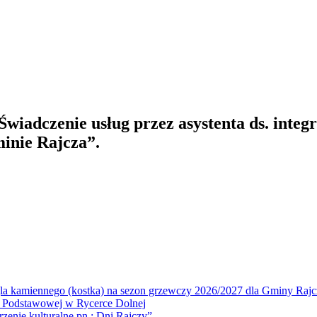
 „Świadczenie usług przez asystenta ds. int
inie Rajcza”.
la kamiennego (kostka) na sezon grzewczy 2026/2027 dla Gminy Rajc
 Podstawowej w Rycerce Dolnej
ie kulturalne pn.: Dni Rajczy”