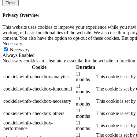
Close
Privacy Overview
This website uses cookies to improve your experience while you navigat
working of basic functionalities of the website. We also use third-pa
consent. You also have the option to opt-out of these cookies. But op
Necessary
Necessary
Always Enabled
Necessary cookies are absolutely essential for the website to function
Cookie
Duration
11
cookielawinfo-checkbox-analytics
This cookie is set b
months
11
cookielawinfo-checkbox-functional
The cookie is set by
months
11
cookielawinfo-checkbox-necessary
This cookie is set b
months
11
cookielawinfo-checkbox-others
This cookie is set b
months
cookielawinfo-checkbox-
11
This cookie is set b
performance
months
11
The cookie is set by