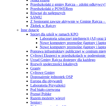
Niska emisja
Przedszkolaki z gminy Rajcza – zdolni odkrywcy!
Przedszkolaki z POWERem
Równaj do najlepszych
SAWiU
Z Seniorami zawsze aktywnie w Gminie Rajcza – 
Żłobek w Rajczy
Inne dotacje
Sprzęt dla szkół w ramach KPO
Laboratoria sztucznej inteligencji (AI) ora
Nowe komputery przenośne (laptopy i lapto
Nowe komputery przenośne (laptopy i lapto
Poprawa infrastruktury publicznej w centrum mie
Cyfrowi Eksperci w przedszkolach w podregionie b
Urząd Gminy Rajcza dostępny dla każdego
Rozwój społeczności lokalnych
Granty
Cyfrowe Gminy
Doposażenie jednostek OSP
Europa dla obywateli
Laboratoria Przyszłości
Pod biało-czerwoną
Poznaj Polskę
Razem możemy więcej
Senior+