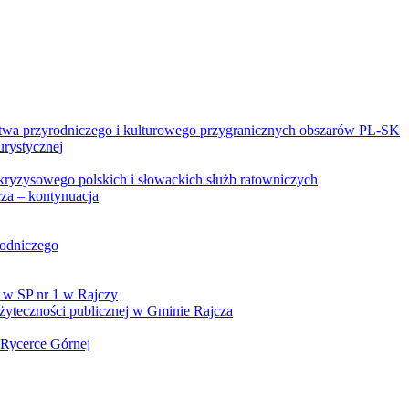
twa przyrodniczego i kulturowego przygranicznych obszarów PL-SK
urystycznej
kryzysowego polskich i słowackich służb ratowniczych
za – kontynuacja
rodniczego
 w SP nr 1 w Rajczy
yteczności publicznej w Gminie Rajcza
 Rycerce Górnej