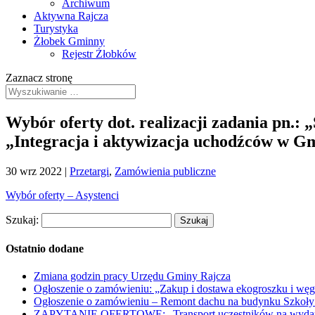
Archiwum
Aktywna Rajcza
Turystyka
Żłobek Gminny
Rejestr Żłobków
Zaznacz stronę
Wybór oferty dot. realizacji zadania pn.:
„Integracja i aktywizacja uchodźców w Gm
30 wrz 2022
|
Przetargi
,
Zamówienia publiczne
Wybór oferty – Asystenci
Szukaj:
Ostatnio dodane
Zmiana godzin pracy Urzędu Gminy Rajcza
Ogłoszenie o zamówieniu: „Zakup i dostawa ekogroszku i węg
Ogłoszenie o zamówieniu – Remont dachu na budynku Szkoły
ZAPYTANIE OFERTOWE: „Transport uczestników na wydarzen