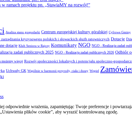
amach projektu pn. „StawiaMY na rozwój!”
ci
Centrum europejskiej kultury góralskiej
Cyfrowe Gminy
Analiza stanu gospodarki
Dotacje
 zarządzania kryzysowego polskich i słowackich służb ratowniczych
Dzi
NGO
Komunikaty
nne dotacje
NGO - Realizacja zadań pub
Klub Seniora w Rajczy
Odbiór 
lizacja zadań publicznych 2025
NGO - Realizacja zadań publicznych 2026
Rozwój społeczności lokalnych i potencjału społeczno-gospodarc
 możemy więcej
Zamówien
yka
Uchwały GK
Wspólnie w harmonii przyrody, ciała i duszy
Węgiel
ki
ss
ej odpowiednie wrażenia, zapamiętując Twoje preferencje i powtarzaj
stawienia plików cookie”, aby wyrazić kontrolowaną zgodę.