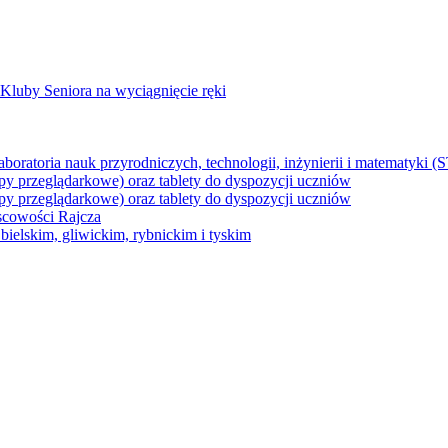
Kluby Seniora na wyciągnięcie ręki
z laboratoria nauk przyrodniczych, technologii, inżynierii i matematyk
py przeglądarkowe) oraz tablety do dyspozycji uczniów
py przeglądarkowe) oraz tablety do dyspozycji uczniów
jscowości Rajcza
ielskim, gliwickim, rybnickim i tyskim