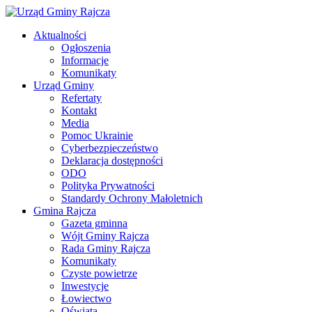
Aktualności
Ogłoszenia
Informacje
Komunikaty
Urząd Gminy
Refertaty
Kontakt
Media
Pomoc Ukrainie
Cyberbezpieczeństwo
Deklaracja dostępności
ODO
Polityka Prywatności
Standardy Ochrony Małoletnich
Gmina Rajcza
Gazeta gminna
Wójt Gminy Rajcza
Rada Gminy Rajcza
Komunikaty
Czyste powietrze
Inwestycje
Łowiectwo
Oświata