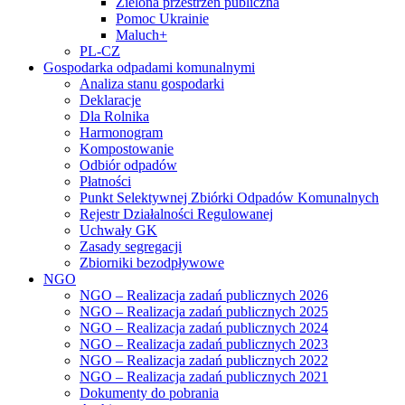
Zielona przestrzeń publiczna
Pomoc Ukrainie
Maluch+
PL-CZ
Gospodarka odpadami komunalnymi
Analiza stanu gospodarki
Deklaracje
Dla Rolnika
Harmonogram
Kompostowanie
Odbiór odpadów
Płatności
Punkt Selektywnej Zbiórki Odpadów Komunalnych
Rejestr Działalności Regulowanej
Uchwały GK
Zasady segregacji
Zbiorniki bezodpływowe
NGO
NGO – Realizacja zadań publicznych 2026
NGO – Realizacja zadań publicznych 2025
NGO – Realizacja zadań publicznych 2024
NGO – Realizacja zadań publicznych 2023
NGO – Realizacja zadań publicznych 2022
NGO – Realizacja zadań publicznych 2021
Dokumenty do pobrania