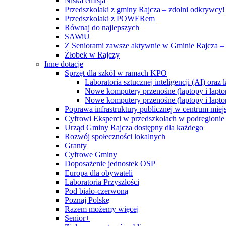
Niska emisja
Przedszkolaki z gminy Rajcza – zdolni odkrywcy!
Przedszkolaki z POWERem
Równaj do najlepszych
SAWiU
Z Seniorami zawsze aktywnie w Gminie Rajcza – 
Żłobek w Rajczy
Inne dotacje
Sprzęt dla szkół w ramach KPO
Laboratoria sztucznej inteligencji (AI) ora
Nowe komputery przenośne (laptopy i lapto
Nowe komputery przenośne (laptopy i lapto
Poprawa infrastruktury publicznej w centrum mie
Cyfrowi Eksperci w przedszkolach w podregionie b
Urząd Gminy Rajcza dostępny dla każdego
Rozwój społeczności lokalnych
Granty
Cyfrowe Gminy
Doposażenie jednostek OSP
Europa dla obywateli
Laboratoria Przyszłości
Pod biało-czerwoną
Poznaj Polskę
Razem możemy więcej
Senior+