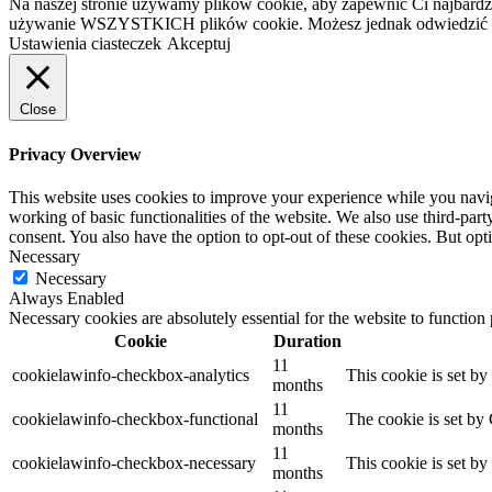
Na naszej stronie używamy plików cookie, aby zapewnić Ci najbardzi
używanie WSZYSTKICH plików cookie. Możesz jednak odwiedzić „U
Ustawienia ciasteczek
Akceptuj
Close
Privacy Overview
This website uses cookies to improve your experience while you navigat
working of basic functionalities of the website. We also use third-pa
consent. You also have the option to opt-out of these cookies. But op
Necessary
Necessary
Always Enabled
Necessary cookies are absolutely essential for the website to function
Cookie
Duration
11
cookielawinfo-checkbox-analytics
This cookie is set b
months
11
cookielawinfo-checkbox-functional
The cookie is set by
months
11
cookielawinfo-checkbox-necessary
This cookie is set b
months