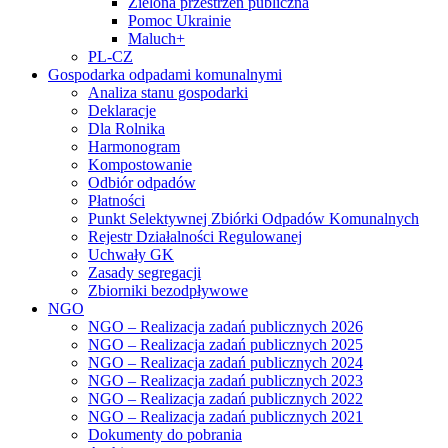
Zielona przestrzeń publiczna
Pomoc Ukrainie
Maluch+
PL-CZ
Gospodarka odpadami komunalnymi
Analiza stanu gospodarki
Deklaracje
Dla Rolnika
Harmonogram
Kompostowanie
Odbiór odpadów
Płatności
Punkt Selektywnej Zbiórki Odpadów Komunalnych
Rejestr Działalności Regulowanej
Uchwały GK
Zasady segregacji
Zbiorniki bezodpływowe
NGO
NGO – Realizacja zadań publicznych 2026
NGO – Realizacja zadań publicznych 2025
NGO – Realizacja zadań publicznych 2024
NGO – Realizacja zadań publicznych 2023
NGO – Realizacja zadań publicznych 2022
NGO – Realizacja zadań publicznych 2021
Dokumenty do pobrania