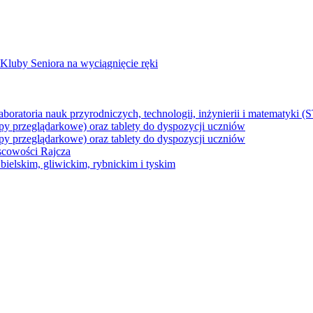
Kluby Seniora na wyciągnięcie ręki
z laboratoria nauk przyrodniczych, technologii, inżynierii i matematyk
py przeglądarkowe) oraz tablety do dyspozycji uczniów
py przeglądarkowe) oraz tablety do dyspozycji uczniów
jscowości Rajcza
ielskim, gliwickim, rybnickim i tyskim