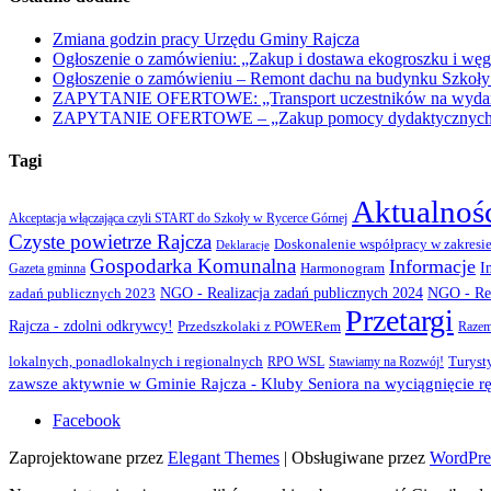
Zmiana godzin pracy Urzędu Gminy Rajcza
Ogłoszenie o zamówieniu: „Zakup i dostawa ekogroszku i węg
Ogłoszenie o zamówieniu – Remont dachu na budynku Szkoły
ZAPYTANIE OFERTOWE: „Transport uczestników na wydarzen
ZAPYTANIE OFERTOWE – „Zakup pomocy dydaktycznych w r
Tagi
Aktualnoś
Akceptacja włączająca czyli START do Szkoły w Rycerce Górnej
Czyste powietrze Rajcza
Doskonalenie współpracy w zakresie
Deklaracje
Gospodarka Komunalna
Informacje
I
Gazeta gminna
Harmonogram
NGO - Realizacja zadań publicznych 2024
zadań publicznych 2023
NGO - Rea
Przetargi
Rajcza - zdolni odkrywcy!
Przedszkolaki z POWERem
Razem
lokalnych, ponadlokalnych i regionalnych
Turyst
RPO WSL
Stawiamy na Rozwój!
zawsze aktywnie w Gminie Rajcza - Kluby Seniora na wyciągnięcie rę
Facebook
Zaprojektowane przez
Elegant Themes
| Obsługiwane przez
WordPre