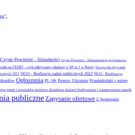
za”.
Czyste Powietrze - Aktualności
Czyste Powietrze - Dokumentacja programowa
eciaki na START – czyli odkrywamy edukację w SP nr 1 w Rajczy
Europa dla obywateli
NGO - Realizacja zadań publicznych 2022
NGO - Realizacja
licznych 2021
Ogłoszenia
odpadów
PL-SK
Pomoc Ukrainie
Przedszkolaki z gminy
zego gmin i powiatów poprzez działania służące budowaniu i wzmacnianiu marek
ia publiczne
Zapytanie ofertowe
Z Seniorami