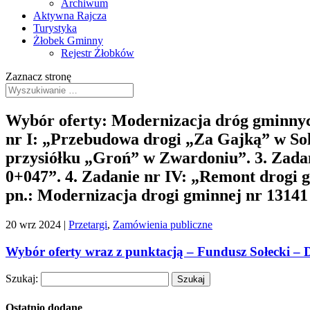
Archiwum
Aktywna Rajcza
Turystyka
Żłobek Gminny
Rejestr Żłobków
Zaznacz stronę
Wybór oferty: Modernizacja dróg gminnyc
nr I: „Przebudowa drogi „Za Gajką” w Sol
przysiółku „Groń” w Zwardoniu”. 3. Zada
0+047”. 4. Zadanie nr IV: „Remont drogi
pn.: Modernizacja drogi gminnej nr 13141
20 wrz 2024
|
Przetargi
,
Zamówienia publiczne
Wybór oferty wraz z punktacją – Fundusz Sołecki – 
Szukaj:
Ostatnio dodane