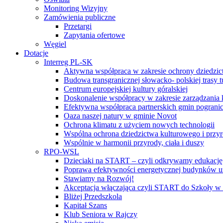
Monitoring Wizyjny
Zamówienia publiczne
Przetargi
Zapytania ofertowe
Węgiel
Dotacje
Interreg PL-SK
Aktywna współpraca w zakresie ochrony dziedzic
Budowa transgranicznej słowacko- polskiej trasy t
Centrum europejskiej kultury góralskiej
Doskonalenie współpracy w zakresie zarządzania 
Efektywna współpraca partnerskich gmin pogranic
Oaza naszej natury w gminie Novot
Ochrona klimatu z użyciem nowych technologii
Wspólna ochrona dziedzictwa kulturowego i przy
Wspólnie w harmonii przyrody, ciała i duszy
RPO-WSL
Dzieciaki na START – czyli odkrywamy edukację
Poprawa efektywności energetycznej budynków uż
Stawiamy na Rozwój!
Akceptacja włączająca czyli START do Szkoły w
Bliżej Przedszkola
Kapitał Szans
Klub Seniora w Rajczy