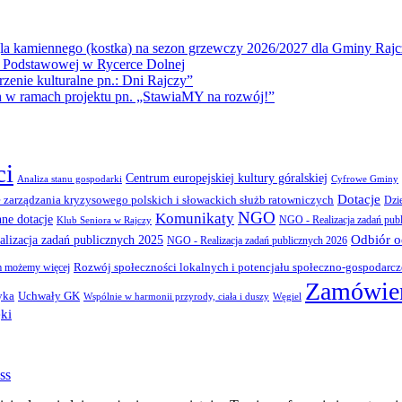
la kamiennego (kostka) na sezon grzewczy 2026/2027 dla Gminy Rajc
 Podstawowej w Rycerce Dolnej
ie kulturalne pn.: Dni Rajczy”
amach projektu pn. „StawiaMY na rozwój!”
ci
Centrum europejskiej kultury góralskiej
Cyfrowe Gminy
Analiza stanu gospodarki
Dotacje
 zarządzania kryzysowego polskich i słowackich służb ratowniczych
Dzi
NGO
Komunikaty
nne dotacje
NGO - Realizacja zadań pub
Klub Seniora w Rajczy
Odbiór 
lizacja zadań publicznych 2025
NGO - Realizacja zadań publicznych 2026
Rozwój społeczności lokalnych i potencjału społeczno-gospodarc
 możemy więcej
Zamówien
yka
Uchwały GK
Wspólnie w harmonii przyrody, ciała i duszy
Węgiel
ki
ss