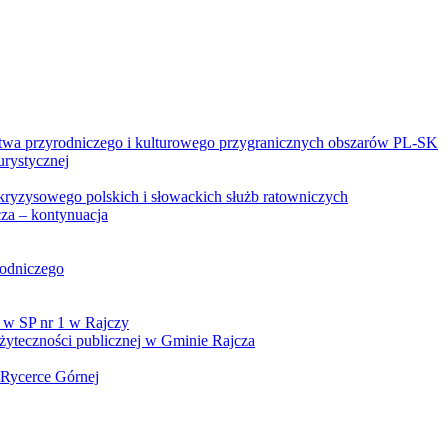
twa przyrodniczego i kulturowego przygranicznych obszarów PL-SK
urystycznej
kryzysowego polskich i słowackich służb ratowniczych
za – kontynuacja
rodniczego
 w SP nr 1 w Rajczy
yteczności publicznej w Gminie Rajcza
 Rycerce Górnej