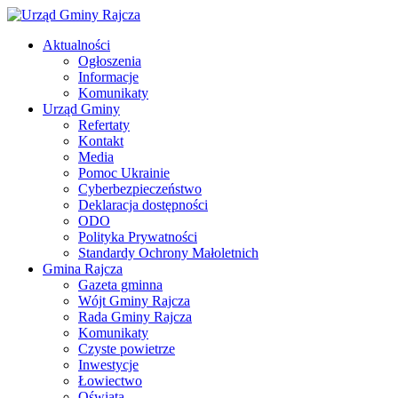
Aktualności
Ogłoszenia
Informacje
Komunikaty
Urząd Gminy
Refertaty
Kontakt
Media
Pomoc Ukrainie
Cyberbezpieczeństwo
Deklaracja dostępności
ODO
Polityka Prywatności
Standardy Ochrony Małoletnich
Gmina Rajcza
Gazeta gminna
Wójt Gminy Rajcza
Rada Gminy Rajcza
Komunikaty
Czyste powietrze
Inwestycje
Łowiectwo
Oświata