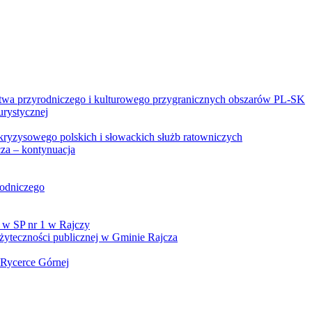
twa przyrodniczego i kulturowego przygranicznych obszarów PL-SK
urystycznej
kryzysowego polskich i słowackich służb ratowniczych
za – kontynuacja
rodniczego
 w SP nr 1 w Rajczy
yteczności publicznej w Gminie Rajcza
 Rycerce Górnej