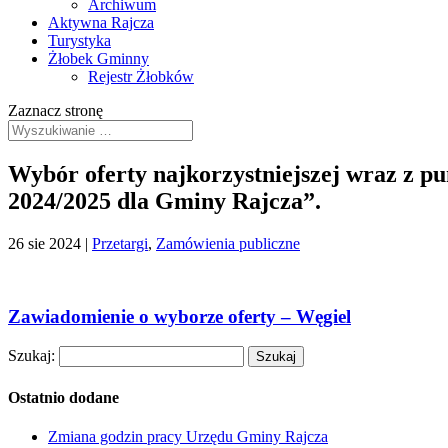
Archiwum
Aktywna Rajcza
Turystyka
Żłobek Gminny
Rejestr Żłobków
Zaznacz stronę
Wybór oferty najkorzystniejszej wraz z p
2024/2025 dla Gminy Rajcza”.
26 sie 2024
|
Przetargi
,
Zamówienia publiczne
Zawiadomienie o wyborze oferty – Węgiel
Szukaj:
Ostatnio dodane
Zmiana godzin pracy Urzędu Gminy Rajcza