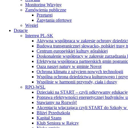
Monitoring Wizyjny
Zamówienia publiczne
Przetargi
Zapytania ofertowe
Węgiel
Dotacje
Interreg PL-SK
Aktywna współpraca w zakresie ochrony dziedzic
Budowa transgranicznej słowacko- polskiej trasy t
Centrum europejskiej kultury góralskiej
Doskonalenie współpracy w zakresie zarządzania 
Efektywna współpraca partnerskich gmin pogranic
Oaza naszej natury w gminie Novot
Ochrona klimatu z użyciem nowych technologii
Wspólna ochrona dziedzictwa kulturowego i przy
Wspólnie w harmonii przyrody, ciała i duszy
RPO-WSL
Dzieciaki na START – czyli odkrywamy edukację
Poprawa efektywności energetycznej budynków uż
Stawiamy na Rozwój!
Akceptacja włączająca czyli START do Szkoły w
Bliżej Przedszkola
Kapitał Szans
Klub Seniora w Rajczy