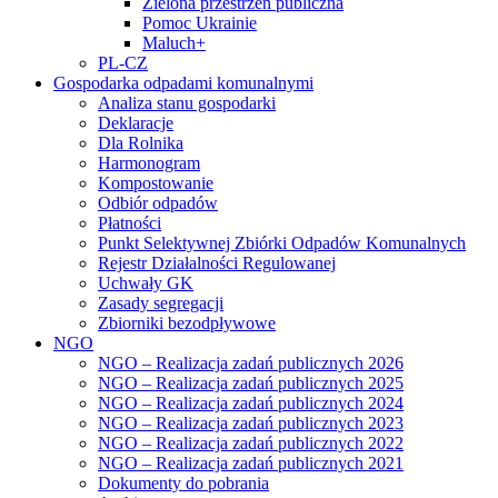
Zielona przestrzeń publiczna
Pomoc Ukrainie
Maluch+
PL-CZ
Gospodarka odpadami komunalnymi
Analiza stanu gospodarki
Deklaracje
Dla Rolnika
Harmonogram
Kompostowanie
Odbiór odpadów
Płatności
Punkt Selektywnej Zbiórki Odpadów Komunalnych
Rejestr Działalności Regulowanej
Uchwały GK
Zasady segregacji
Zbiorniki bezodpływowe
NGO
NGO – Realizacja zadań publicznych 2026
NGO – Realizacja zadań publicznych 2025
NGO – Realizacja zadań publicznych 2024
NGO – Realizacja zadań publicznych 2023
NGO – Realizacja zadań publicznych 2022
NGO – Realizacja zadań publicznych 2021
Dokumenty do pobrania