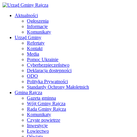
Aktualności
Ogłoszenia
Informacje
Komunikaty
Urząd Gminy
Refertaty
Kontakt
Media
Pomoc Ukrainie
Cyberbezpieczeństwo
Deklaracja dostępności
ODO
Polityka Prywatności
Standardy Ochrony Małoletnich
Gmina Rajcza
Gazeta gminna
Wójt Gminy Rajcza
Rada Gminy Rajcza
Komunikaty
Czyste powietrze
Inwestycje
Łowiectwo
Oświata