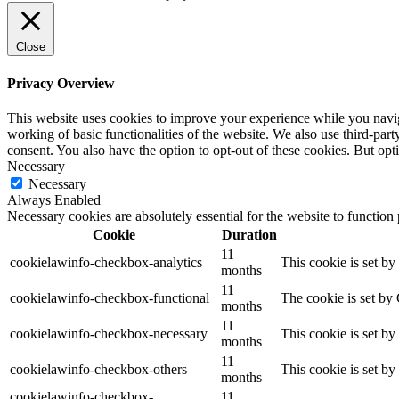
Close
Privacy Overview
This website uses cookies to improve your experience while you navigat
working of basic functionalities of the website. We also use third-pa
consent. You also have the option to opt-out of these cookies. But op
Necessary
Necessary
Always Enabled
Necessary cookies are absolutely essential for the website to function
Cookie
Duration
11
cookielawinfo-checkbox-analytics
This cookie is set b
months
11
cookielawinfo-checkbox-functional
The cookie is set by
months
11
cookielawinfo-checkbox-necessary
This cookie is set b
months
11
cookielawinfo-checkbox-others
This cookie is set b
months
cookielawinfo-checkbox-
11