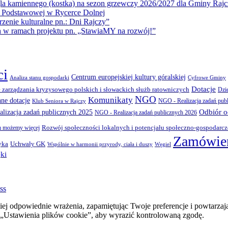
la kamiennego (kostka) na sezon grzewczy 2026/2027 dla Gminy Rajc
 Podstawowej w Rycerce Dolnej
ie kulturalne pn.: Dni Rajczy”
amach projektu pn. „StawiaMY na rozwój!”
ci
Centrum europejskiej kultury góralskiej
Cyfrowe Gminy
Analiza stanu gospodarki
Dotacje
 zarządzania kryzysowego polskich i słowackich służb ratowniczych
Dzi
NGO
Komunikaty
nne dotacje
NGO - Realizacja zadań pub
Klub Seniora w Rajczy
Odbiór 
lizacja zadań publicznych 2025
NGO - Realizacja zadań publicznych 2026
Rozwój społeczności lokalnych i potencjału społeczno-gospodarc
 możemy więcej
Zamówien
yka
Uchwały GK
Wspólnie w harmonii przyrody, ciała i duszy
Węgiel
ki
ss
ej odpowiednie wrażenia, zapamiętując Twoje preferencje i powtarzaj
stawienia plików cookie”, aby wyrazić kontrolowaną zgodę.