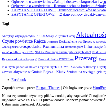
Ogłoszenie o zamówieniu: „Zakup i dostawa ekogroszku i węg
Ogłoszenie o zamówieniu – Remont dachu na budynku Szkoły
ZAPYTANIE OFERTOWE: „Transport uczestników na wydarzen
ZAPYTANIE OFERTOWE – „Zakup pomocy dydaktycznych w r
Tagi
Aktualnoś
Akceptacja włączająca czyli START do Szkoły w Rycerce Górnej
Czyste powietrze Rajcza
Doskonalenie współpracy w zakresie
Deklaracje
Gospodarka Komunalna
Informacje
I
Gazeta gminna
Harmonogram
NGO - Realizacja zadań publicznych 2024
zadań publicznych 2023
NGO - Rea
Przetargi
Rajcza - zdolni odkrywcy!
Przedszkolaki z POWERem
Razem
lokalnych, ponadlokalnych i regionalnych
Turyst
RPO WSL
Stawiamy na Rozwój!
zawsze aktywnie w Gminie Rajcza - Kluby Seniora na wyciągnięcie rę
Facebook
Zaprojektowane przez
Elegant Themes
| Obsługiwane przez
WordPre
Na naszej stronie używamy plików cookie, aby zapewnić Ci najbardzi
używanie WSZYSTKICH plików cookie. Możesz jednak odwiedzić „U
Ustawienia ciasteczek
Akceptuj