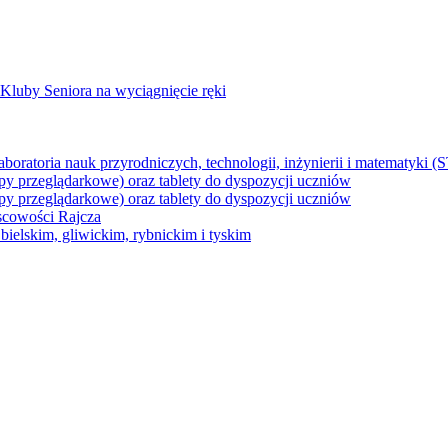
Kluby Seniora na wyciągnięcie ręki
z laboratoria nauk przyrodniczych, technologii, inżynierii i matematyk
py przeglądarkowe) oraz tablety do dyspozycji uczniów
py przeglądarkowe) oraz tablety do dyspozycji uczniów
jscowości Rajcza
ielskim, gliwickim, rybnickim i tyskim