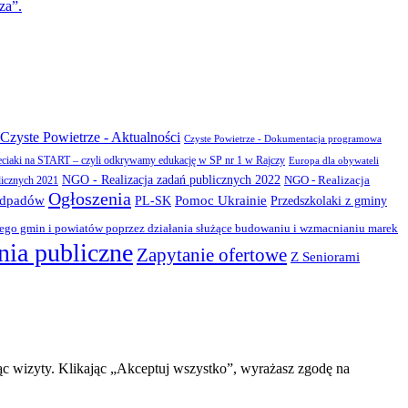
za”.
Czyste Powietrze - Aktualności
Czyste Powietrze - Dokumentacja programowa
eciaki na START – czyli odkrywamy edukację w SP nr 1 w Rajczy
Europa dla obywateli
NGO - Realizacja zadań publicznych 2022
NGO - Realizacja
licznych 2021
Ogłoszenia
odpadów
PL-SK
Pomoc Ukrainie
Przedszkolaki z gminy
zego gmin i powiatów poprzez działania służące budowaniu i wzmacnianiu marek
ia publiczne
Zapytanie ofertowe
Z Seniorami
ąc wizyty. Klikając „Akceptuj wszystko”, wyrażasz zgodę na