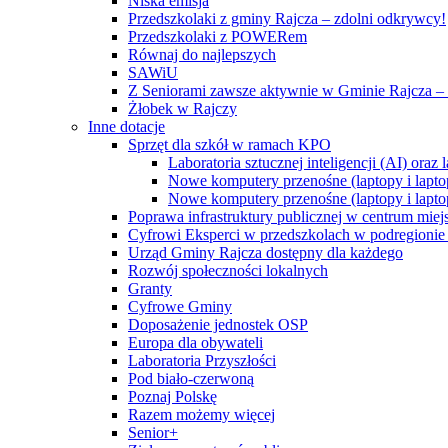
Niska emisja
Przedszkolaki z gminy Rajcza – zdolni odkrywcy!
Przedszkolaki z POWERem
Równaj do najlepszych
SAWiU
Z Seniorami zawsze aktywnie w Gminie Rajcza – 
Żłobek w Rajczy
Inne dotacje
Sprzęt dla szkół w ramach KPO
Laboratoria sztucznej inteligencji (AI) ora
Nowe komputery przenośne (laptopy i lapto
Nowe komputery przenośne (laptopy i lapto
Poprawa infrastruktury publicznej w centrum mie
Cyfrowi Eksperci w przedszkolach w podregionie b
Urząd Gminy Rajcza dostępny dla każdego
Rozwój społeczności lokalnych
Granty
Cyfrowe Gminy
Doposażenie jednostek OSP
Europa dla obywateli
Laboratoria Przyszłości
Pod biało-czerwoną
Poznaj Polskę
Razem możemy więcej
Senior+