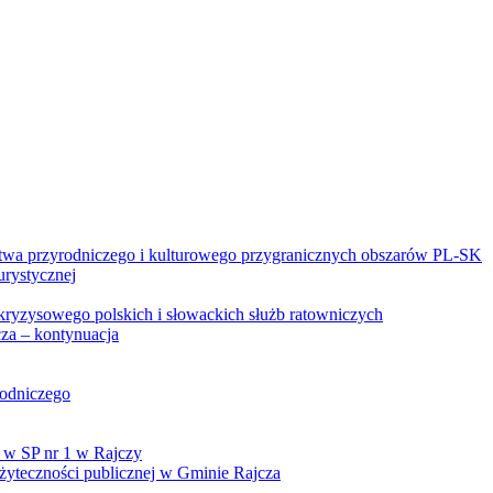
twa przyrodniczego i kulturowego przygranicznych obszarów PL-SK
urystycznej
kryzysowego polskich i słowackich służb ratowniczych
za – kontynuacja
rodniczego
 w SP nr 1 w Rajczy
yteczności publicznej w Gminie Rajcza