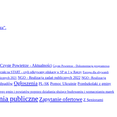
za”.
Czyste Powietrze - Aktualności
Czyste Powietrze - Dokumentacja programowa
eciaki na START – czyli odkrywamy edukację w SP nr 1 w Rajczy
Europa dla obywateli
NGO - Realizacja zadań publicznych 2022
NGO - Realizacja
licznych 2021
Ogłoszenia
odpadów
PL-SK
Pomoc Ukrainie
Przedszkolaki z gminy
zego gmin i powiatów poprzez działania służące budowaniu i wzmacnianiu marek
ia publiczne
Zapytanie ofertowe
Z Seniorami