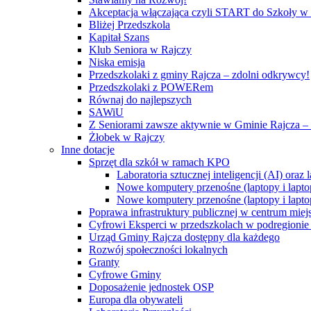
Akceptacja włączająca czyli START do Szkoły w
Bliżej Przedszkola
Kapitał Szans
Klub Seniora w Rajczy
Niska emisja
Przedszkolaki z gminy Rajcza – zdolni odkrywcy!
Przedszkolaki z POWERem
Równaj do najlepszych
SAWiU
Z Seniorami zawsze aktywnie w Gminie Rajcza – 
Żłobek w Rajczy
Inne dotacje
Sprzęt dla szkół w ramach KPO
Laboratoria sztucznej inteligencji (AI) ora
Nowe komputery przenośne (laptopy i lapto
Nowe komputery przenośne (laptopy i lapto
Poprawa infrastruktury publicznej w centrum mie
Cyfrowi Eksperci w przedszkolach w podregionie b
Urząd Gminy Rajcza dostępny dla każdego
Rozwój społeczności lokalnych
Granty
Cyfrowe Gminy
Doposażenie jednostek OSP
Europa dla obywateli