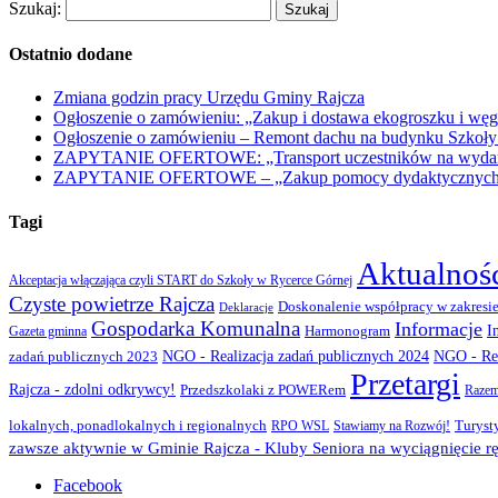
Szukaj:
Ostatnio dodane
Zmiana godzin pracy Urzędu Gminy Rajcza
Ogłoszenie o zamówieniu: „Zakup i dostawa ekogroszku i węg
Ogłoszenie o zamówieniu – Remont dachu na budynku Szkoły
ZAPYTANIE OFERTOWE: „Transport uczestników na wydarzen
ZAPYTANIE OFERTOWE – „Zakup pomocy dydaktycznych w r
Tagi
Aktualnoś
Akceptacja włączająca czyli START do Szkoły w Rycerce Górnej
Czyste powietrze Rajcza
Doskonalenie współpracy w zakresie
Deklaracje
Gospodarka Komunalna
Informacje
I
Gazeta gminna
Harmonogram
NGO - Realizacja zadań publicznych 2024
zadań publicznych 2023
NGO - Rea
Przetargi
Rajcza - zdolni odkrywcy!
Przedszkolaki z POWERem
Razem
lokalnych, ponadlokalnych i regionalnych
Turyst
RPO WSL
Stawiamy na Rozwój!
zawsze aktywnie w Gminie Rajcza - Kluby Seniora na wyciągnięcie rę
Facebook