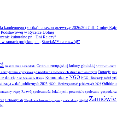
la kamiennego (kostka) na sezon grzewczy 2026/2027 dla Gminy Rajc
 Podstawowej w Rycerce Dolnej
ie kulturalne pn.: Dni Rajczy”
amach projektu pn. „StawiaMY na rozwój!”
ci
Centrum europejskiej kultury góralskiej
Cyfrowe Gminy
Analiza stanu gospodarki
Dotacje
 zarządzania kryzysowego polskich i słowackich służb ratowniczych
Dzi
NGO
Komunikaty
nne dotacje
NGO - Realizacja zadań pub
Klub Seniora w Rajczy
Odbiór 
lizacja zadań publicznych 2025
NGO - Realizacja zadań publicznych 2026
Rozwój społeczności lokalnych i potencjału społeczno-gospodarc
 możemy więcej
Zamówien
yka
Uchwały GK
Wspólnie w harmonii przyrody, ciała i duszy
Węgiel
ki