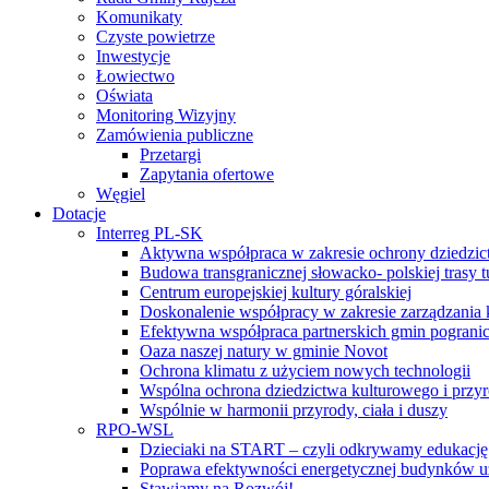
Komunikaty
Czyste powietrze
Inwestycje
Łowiectwo
Oświata
Monitoring Wizyjny
Zamówienia publiczne
Przetargi
Zapytania ofertowe
Węgiel
Dotacje
Interreg PL-SK
Aktywna współpraca w zakresie ochrony dziedzic
Budowa transgranicznej słowacko- polskiej trasy t
Centrum europejskiej kultury góralskiej
Doskonalenie współpracy w zakresie zarządzania 
Efektywna współpraca partnerskich gmin pogranic
Oaza naszej natury w gminie Novot
Ochrona klimatu z użyciem nowych technologii
Wspólna ochrona dziedzictwa kulturowego i przy
Wspólnie w harmonii przyrody, ciała i duszy
RPO-WSL
Dzieciaki na START – czyli odkrywamy edukację
Poprawa efektywności energetycznej budynków uż
Stawiamy na Rozwój!