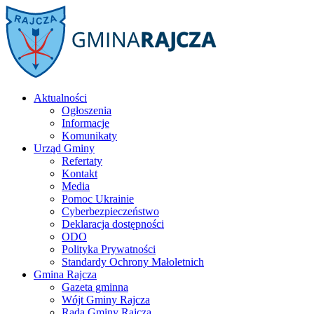
Aktualności
Ogłoszenia
Informacje
Komunikaty
Urząd Gminy
Refertaty
Kontakt
Media
Pomoc Ukrainie
Cyberbezpieczeństwo
Deklaracja dostępności
ODO
Polityka Prywatności
Standardy Ochrony Małoletnich
Gmina Rajcza
Gazeta gminna
Wójt Gminy Rajcza
Rada Gminy Rajcza