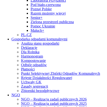
Laboratoria Przyszłości
Pod biało-czerwoną
Poznaj Polskę
Razem możemy więcej
Senior+
Zielona przestrzeń publiczna
Pomoc Ukrainie
Maluch+
PL-CZ
Gospodarka odpadami komunalnymi
Analiza stanu gospodarki
Deklaracje
Dla Rolnika
Harmonogram
Kompostowanie
Odbiór odpadów
Płatności
Punkt Selektywnej Zbiórki Odpadów Komunalnych
Rejestr Działalności Regulowanej
Uchwały GK
Zasady segregacji
Zbiorniki bezodpływowe
NGO
NGO – Realizacja zadań publicznych 2026
NGO – Realizacja zadań publicznych 2025