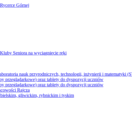
 Rycerce Górnej
Kluby Seniora na wyciągnięcie ręki
z laboratoria nauk przyrodniczych, technologii, inżynierii i matematyk
py przeglądarkowe) oraz tablety do dyspozycji uczniów
py przeglądarkowe) oraz tablety do dyspozycji uczniów
jscowości Rajcza
ielskim, gliwickim, rybnickim i tyskim