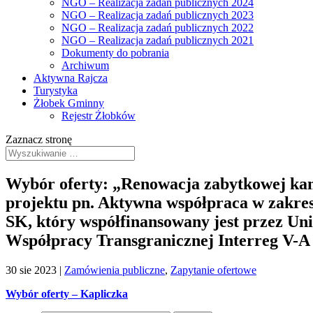
NGO – Realizacja zadań publicznych 2024
NGO – Realizacja zadań publicznych 2023
NGO – Realizacja zadań publicznych 2022
NGO – Realizacja zadań publicznych 2021
Dokumenty do pobrania
Archiwum
Aktywna Rajcza
Turystyka
Żłobek Gminny
Rejestr Żłobków
Zaznacz stronę
Wybór oferty: „Renowacja zabytkowej kam
projektu pn. Aktywna współpraca w zakres
SK, który współfinansowany jest przez U
Współpracy Transgranicznej Interreg V-A 
30 sie 2023
|
Zamówienia publiczne
,
Zapytanie ofertowe
Wybór oferty – Kapliczka