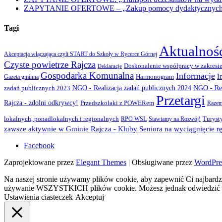
ZAPYTANIE OFERTOWE – „Zakup pomocy dydaktycznych w r
Tagi
Aktualnoś
Akceptacja włączająca czyli START do Szkoły w Rycerce Górnej
Czyste powietrze Rajcza
Doskonalenie współpracy w zakresie
Deklaracje
Gospodarka Komunalna
Informacje
I
Gazeta gminna
Harmonogram
NGO - Realizacja zadań publicznych 2024
zadań publicznych 2023
NGO - Rea
Przetargi
Rajcza - zdolni odkrywcy!
Przedszkolaki z POWERem
Razem
lokalnych, ponadlokalnych i regionalnych
Turyst
RPO WSL
Stawiamy na Rozwój!
zawsze aktywnie w Gminie Rajcza - Kluby Seniora na wyciągnięcie rę
Facebook
Zaprojektowane przez
Elegant Themes
| Obsługiwane przez
WordPre
Na naszej stronie używamy plików cookie, aby zapewnić Ci najbardzi
używanie WSZYSTKICH plików cookie. Możesz jednak odwiedzić „U
Ustawienia ciasteczek
Akceptuj