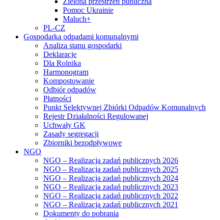
Zielona przestrzeń publiczna
Pomoc Ukrainie
Maluch+
PL-CZ
Gospodarka odpadami komunalnymi
Analiza stanu gospodarki
Deklaracje
Dla Rolnika
Harmonogram
Kompostowanie
Odbiór odpadów
Płatności
Punkt Selektywnej Zbiórki Odpadów Komunalnych
Rejestr Działalności Regulowanej
Uchwały GK
Zasady segregacji
Zbiorniki bezodpływowe
NGO
NGO – Realizacja zadań publicznych 2026
NGO – Realizacja zadań publicznych 2025
NGO – Realizacja zadań publicznych 2024
NGO – Realizacja zadań publicznych 2023
NGO – Realizacja zadań publicznych 2022
NGO – Realizacja zadań publicznych 2021
Dokumenty do pobrania