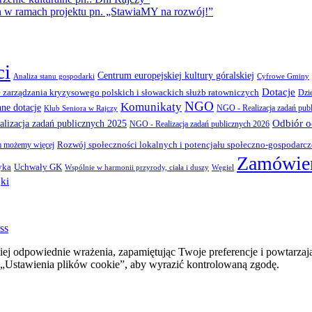
amach projektu pn. „StawiaMY na rozwój!”
ci
Centrum europejskiej kultury góralskiej
Cyfrowe Gminy
Analiza stanu gospodarki
Dotacje
 zarządzania kryzysowego polskich i słowackich służb ratowniczych
Dzi
NGO
Komunikaty
nne dotacje
NGO - Realizacja zadań pub
Klub Seniora w Rajczy
Odbiór 
lizacja zadań publicznych 2025
NGO - Realizacja zadań publicznych 2026
Rozwój społeczności lokalnych i potencjału społeczno-gospodarc
 możemy więcej
Zamówien
yka
Uchwały GK
Wspólnie w harmonii przyrody, ciała i duszy
Węgiel
ki
ss
ej odpowiednie wrażenia, zapamiętując Twoje preferencje i powtarzaj
stawienia plików cookie”, aby wyrazić kontrolowaną zgodę.