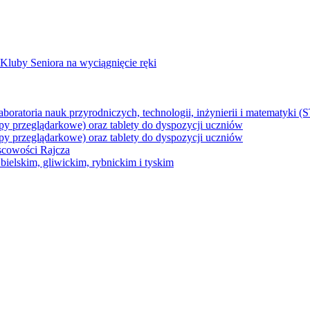
Kluby Seniora na wyciągnięcie ręki
z laboratoria nauk przyrodniczych, technologii, inżynierii i matematyk
py przeglądarkowe) oraz tablety do dyspozycji uczniów
py przeglądarkowe) oraz tablety do dyspozycji uczniów
jscowości Rajcza
ielskim, gliwickim, rybnickim i tyskim