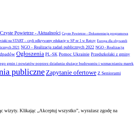
Czyste Powietrze - Aktualności
Czyste Powietrze - Dokumentacja programowa
eciaki na START – czyli odkrywamy edukację w SP nr 1 w Rajczy
Europa dla obywateli
NGO - Realizacja zadań publicznych 2022
NGO - Realizacja
licznych 2021
Ogłoszenia
odpadów
PL-SK
Pomoc Ukrainie
Przedszkolaki z gminy
zego gmin i powiatów poprzez działania służące budowaniu i wzmacnianiu marek
ia publiczne
Zapytanie ofertowe
Z Seniorami
ąc wizyty. Klikając „Akceptuj wszystko”, wyrażasz zgodę na