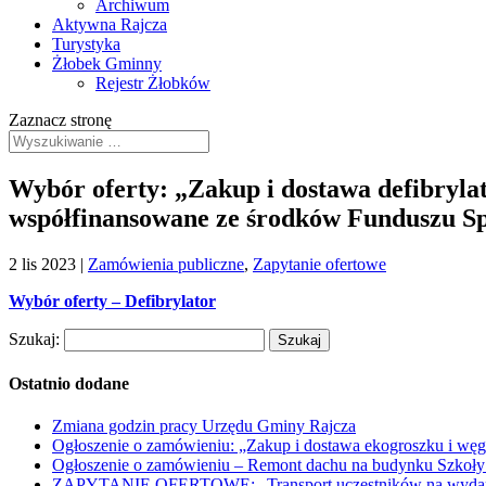
Archiwum
Aktywna Rajcza
Turystyka
Żłobek Gminny
Rejestr Żłobków
Zaznacz stronę
Wybór oferty: „Zakup i dostawa defibryla
współfinansowane ze środków Funduszu Spr
2 lis 2023
|
Zamówienia publiczne
,
Zapytanie ofertowe
Wybór oferty – Defibrylator
Szukaj:
Ostatnio dodane
Zmiana godzin pracy Urzędu Gminy Rajcza
Ogłoszenie o zamówieniu: „Zakup i dostawa ekogroszku i węg
Ogłoszenie o zamówieniu – Remont dachu na budynku Szkoły
ZAPYTANIE OFERTOWE: „Transport uczestników na wydarzen