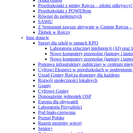
Niska emisja
Przedszkolaki z gminy Rajcza – zdolni odkrywcy!
Przedszkolaki z POWERem
Równaj do najlepszych
SAWiU
Z Seniorami zawsze aktywnie w Gminie Rajcza – 
Żłobek w Rajczy
Inne dotacje
Sprzęt dla szkół w ramach KPO
Laboratoria sztucznej inteligencji (AI) ora
Nowe komputery przenośne (laptopy i lapto
Nowe komputery przenośne (laptopy i lapto
Poprawa infrastruktury publicznej w centrum mie
Cyfrowi Eksperci w przedszkolach w podregionie b
Urząd Gminy Rajcza dostępny dla każdego
Rozwój społeczności lokalnych
Granty
Cyfrowe Gminy
Doposażenie jednostek OSP
Europa dla obywateli
Laboratoria Przyszłości
Pod biało-czerwoną
Poznaj Polskę
Razem możemy więcej
Senior+