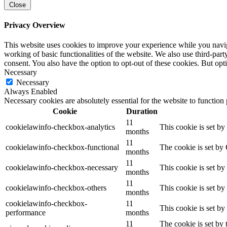
Close
Privacy Overview
This website uses cookies to improve your experience while you navigat
working of basic functionalities of the website. We also use third-pa
consent. You also have the option to opt-out of these cookies. But op
Necessary
Necessary
Always Enabled
Necessary cookies are absolutely essential for the website to function
Cookie
Duration
11
cookielawinfo-checkbox-analytics
This cookie is set b
months
11
cookielawinfo-checkbox-functional
The cookie is set by
months
11
cookielawinfo-checkbox-necessary
This cookie is set b
months
11
cookielawinfo-checkbox-others
This cookie is set b
months
cookielawinfo-checkbox-
11
This cookie is set b
performance
months
11
The cookie is set by