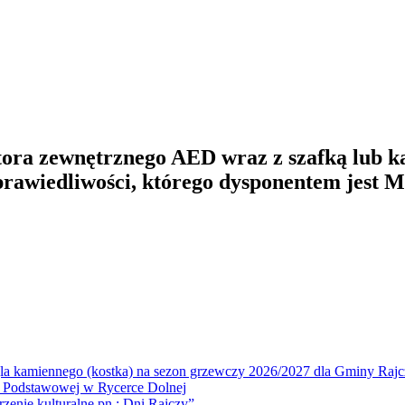
tora zewnętrznego AED wraz z szafką lub k
awiedliwości, którego dysponentem jest Mi
la kamiennego (kostka) na sezon grzewczy 2026/2027 dla Gminy Rajc
 Podstawowej w Rycerce Dolnej
ie kulturalne pn.: Dni Rajczy”