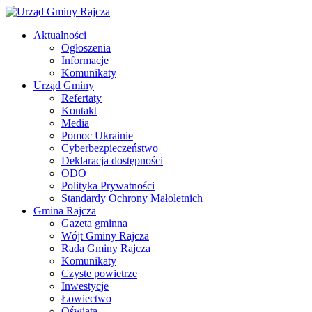
Aktualności
Ogłoszenia
Informacje
Komunikaty
Urząd Gminy
Refertaty
Kontakt
Media
Pomoc Ukrainie
Cyberbezpieczeństwo
Deklaracja dostępności
ODO
Polityka Prywatności
Standardy Ochrony Małoletnich
Gmina Rajcza
Gazeta gminna
Wójt Gminy Rajcza
Rada Gminy Rajcza
Komunikaty
Czyste powietrze
Inwestycje
Łowiectwo
Oświata