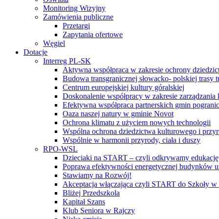
Monitoring Wizyjny
Zamówienia publiczne
Przetargi
Zapytania ofertowe
Węgiel
Dotacje
Interreg PL-SK
Aktywna współpraca w zakresie ochrony dziedzic
Budowa transgranicznej słowacko- polskiej trasy t
Centrum europejskiej kultury góralskiej
Doskonalenie współpracy w zakresie zarządzania 
Efektywna współpraca partnerskich gmin pogranic
Oaza naszej natury w gminie Novot
Ochrona klimatu z użyciem nowych technologii
Wspólna ochrona dziedzictwa kulturowego i przy
Wspólnie w harmonii przyrody, ciała i duszy
RPO-WSL
Dzieciaki na START – czyli odkrywamy edukację
Poprawa efektywności energetycznej budynków uż
Stawiamy na Rozwój!
Akceptacja włączająca czyli START do Szkoły w
Bliżej Przedszkola
Kapitał Szans
Klub Seniora w Rajczy