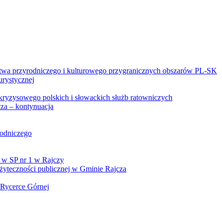
twa przyrodniczego i kulturowego przygranicznych obszarów PL-SK
urystycznej
kryzysowego polskich i słowackich służb ratowniczych
za – kontynuacja
rodniczego
 w SP nr 1 w Rajczy
yteczności publicznej w Gminie Rajcza
 Rycerce Górnej