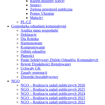
Razem możemy więcej
Senior+
Zielona przestrzeń publiczna
Pomoc Ukrainie
Maluch+
PL-CZ
Gospodarka odpadami komunalnymi
Analiza stanu gospodarki
Deklaracje
Dla Rolnika
Harmonogram
Kompostowanie
Odbiór odpadów
Płatności
Punkt Selektywnej Zbiórki Odpadów Komunalnych
Rejestr Działalności Regulowanej
Uchwały GK
Zasady segregacji
Zbiorniki bezodpływowe
NGO
NGO – Realizacja zadań publicznych 2026
NGO – Realizacja zadań publicznych 2025
NGO – Realizacja zadań publicznych 2024
NGO – Realizacja zadań publicznych 2023
NGO – Realizacja zadań publicznych 2022