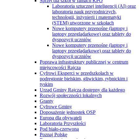
Sprzęt dla szkół w ramach KPO
Laboratoria sztucznej inteligencji (AI) oraz
laboratoria nauk przyrodniczych,
technologii, inżynierii i matematyki
(STEM) utworzone w szkołach
Nowe komputery przenośne (laptopy i
laptopy przeglądarkowe) oraz tablety do
dyspozycji uczniów
Nowe komputery przenośne (laptopy i
laptopy przeglądarkowe) oraz tablety do
dyspozycji uczniów
Poprawa infrastruktury publicznej w centrum
miejscowości Rajcza
Cyfrowi Eksperci w przedszkolach w
podregionie bielskim, gliwickim, rybnickim i
tyskim
Urząd Gminy Rajcza dostępny dla każdego
Rozwój społeczności lokalnych
Granty
Cyfrowe Gminy
Doposażenie jednostek OSP
Europa dla obywateli
Laboratoria Przyszłości
Pod biało-czerwoną
Poznaj Polskę