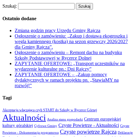
Szukaj:
Ostatnio dodane
Zmiana godzin pracy Urzędu Gminy Rajcza
Ogłoszenie o zamówieniu: „Zakup i dostawa ekogroszku i
węgla kamiennego (kostka) na sezon grzewczy 2026/2027
dla Gminy Rajcza”.
Ogłoszenie o zamówieniu – Remont dachu na budynku
Szkoły Podstawowej w Rycerce Dolnej
ZAPYTANIE OFERTOWE: „Transport uczestników na
wydarzenie kulturalne pn.: Dni Rajczy”
ZAPYTANIE OFERTOWE – „Zakup pomocy
dydaktycznych w ramach projektu pn. „StawiaMY na
rozwój!”
Tagi
Akceptacja włączająca czyli START do Szkoły w Rycerce Górnej
Aktualności
Centrum europejskiej
Analiza stanu gospodarki
Czyste Powietrze - Aktualności
kultury góralskiej
Cyfrowe Gminy
Czyste
Czyste powietrze Rajcza
Powietrze - Dokumentacja programowa
Deklaracje