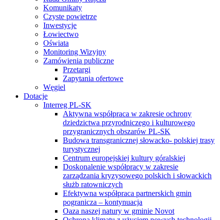
Komunikaty
Czyste powietrze
Inwestycje
Łowiectwo
Oświata
Monitoring Wizyjny
Zamówienia publiczne
Przetargi
Zapytania ofertowe
Węgiel
Dotacje
Interreg PL-SK
Aktywna współpraca w zakresie ochrony
dziedzictwa przyrodniczego i kulturowego
przygranicznych obszarów PL-SK
Budowa transgranicznej słowacko- polskiej trasy
turystycznej
Centrum europejskiej kultury góralskiej
Doskonalenie współpracy w zakresie
zarządzania kryzysowego polskich i słowackich
służb ratowniczych
Efektywna współpraca partnerskich gmin
pogranicza – kontynuacja
Oaza naszej natury w gminie Novot
Ochrona klimatu z użyciem nowych technologii