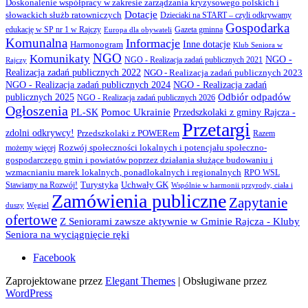
Doskonalenie współpracy w zakresie zarządzania kryzysowego polskich i
Dotacje
słowackich służb ratowniczych
Dzieciaki na START – czyli odkrywamy
Gospodarka
Gazeta gminna
edukację w SP nr 1 w Rajczy
Europa dla obywateli
Komunalna
Informacje
Inne dotacje
Harmonogram
Klub Seniora w
NGO
Komunikaty
NGO -
NGO - Realizacja zadań publicznych 2021
Rajczy
Realizacja zadań publicznych 2022
NGO - Realizacja zadań publicznych 2023
NGO - Realizacja zadań publicznych 2024
NGO - Realizacja zadań
Odbiór odpadów
publicznych 2025
NGO - Realizacja zadań publicznych 2026
Ogłoszenia
PL-SK
Pomoc Ukrainie
Przedszkolaki z gminy Rajcza -
Przetargi
zdolni odkrywcy!
Przedszkolaki z POWERem
Razem
Rozwój społeczności lokalnych i potencjału społeczno-
możemy więcej
gospodarczego gmin i powiatów poprzez działania służące budowaniu i
wzmacnianiu marek lokalnych, ponadlokalnych i regionalnych
RPO WSL
Turystyka
Uchwały GK
Stawiamy na Rozwój!
Wspólnie w harmonii przyrody, ciała i
Zamówienia publiczne
Zapytanie
duszy
Węgiel
ofertowe
Z Seniorami zawsze aktywnie w Gminie Rajcza - Kluby
Seniora na wyciągnięcie ręki
Facebook
Zaprojektowane przez
Elegant Themes
| Obsługiwane przez
WordPress