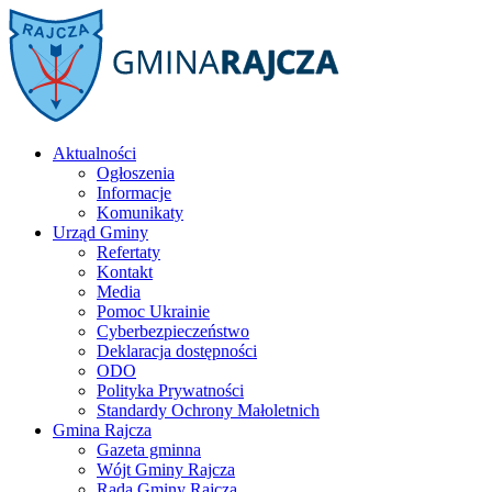
Aktualności
Ogłoszenia
Informacje
Komunikaty
Urząd Gminy
Refertaty
Kontakt
Media
Pomoc Ukrainie
Cyberbezpieczeństwo
Deklaracja dostępności
ODO
Polityka Prywatności
Standardy Ochrony Małoletnich
Gmina Rajcza
Gazeta gminna
Wójt Gminy Rajcza
Rada Gminy Rajcza