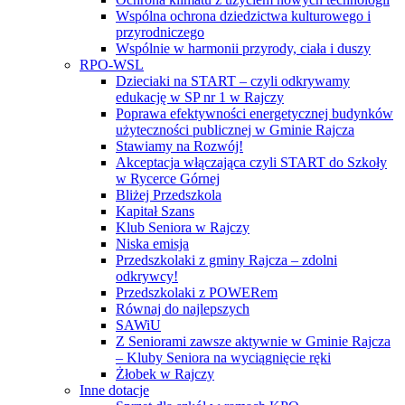
Wspólna ochrona dziedzictwa kulturowego i
przyrodniczego
Wspólnie w harmonii przyrody, ciała i duszy
RPO-WSL
Dzieciaki na START – czyli odkrywamy
edukację w SP nr 1 w Rajczy
Poprawa efektywności energetycznej budynków
użyteczności publicznej w Gminie Rajcza
Stawiamy na Rozwój!
Akceptacja włączająca czyli START do Szkoły
w Rycerce Górnej
Bliżej Przedszkola
Kapitał Szans
Klub Seniora w Rajczy
Niska emisja
Przedszkolaki z gminy Rajcza – zdolni
odkrywcy!
Przedszkolaki z POWERem
Równaj do najlepszych
SAWiU
Z Seniorami zawsze aktywnie w Gminie Rajcza
– Kluby Seniora na wyciągnięcie ręki
Żłobek w Rajczy
Inne dotacje