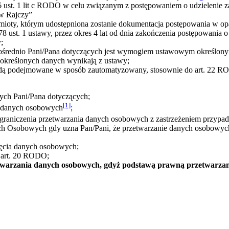
6 ust. 1 lit c RODO w celu związanym z postępowaniem o udzielenie z
w Rajczy”
y, którym udostępniona zostanie dokumentacja postępowania w oparciu
 ust. 1 ustawy, przez okres 4 lat od dnia zakończenia postępowania o
;
średnio Pani/Pana dotyczących jest wymogiem ustawowym określony
 określonych danych wynikają z ustawy;
ędą podejmowane w sposób zautomatyzowany, stosownie do art. 22 R
ych Pani/Pana dotyczących;
[1]
a danych osobowych
;
ograniczenia przetwarzania danych osobowych z zastrzeżeniem przypa
ch Osobowych gdy uzna Pan/Pani, że przetwarzanie danych osobowyc
nięcia danych osobowych;
 art. 20 RODO;
arzania danych osobowych, gdyż podstawą prawną przetwarzania 