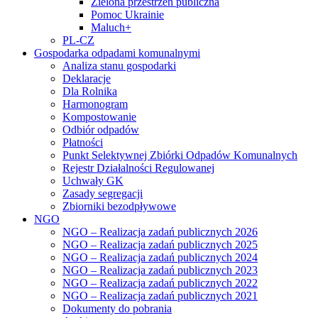
Zielona przestrzeń publiczna
Pomoc Ukrainie
Maluch+
PL-CZ
Gospodarka odpadami komunalnymi
Analiza stanu gospodarki
Deklaracje
Dla Rolnika
Harmonogram
Kompostowanie
Odbiór odpadów
Płatności
Punkt Selektywnej Zbiórki Odpadów Komunalnych
Rejestr Działalności Regulowanej
Uchwały GK
Zasady segregacji
Zbiorniki bezodpływowe
NGO
NGO – Realizacja zadań publicznych 2026
NGO – Realizacja zadań publicznych 2025
NGO – Realizacja zadań publicznych 2024
NGO – Realizacja zadań publicznych 2023
NGO – Realizacja zadań publicznych 2022
NGO – Realizacja zadań publicznych 2021
Dokumenty do pobrania