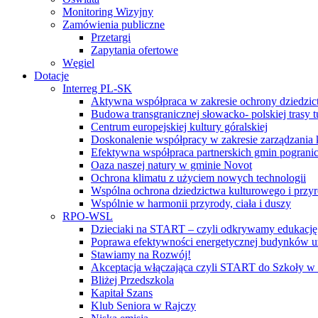
Monitoring Wizyjny
Zamówienia publiczne
Przetargi
Zapytania ofertowe
Węgiel
Dotacje
Interreg PL-SK
Aktywna współpraca w zakresie ochrony dziedzic
Budowa transgranicznej słowacko- polskiej trasy t
Centrum europejskiej kultury góralskiej
Doskonalenie współpracy w zakresie zarządzania 
Efektywna współpraca partnerskich gmin pogranic
Oaza naszej natury w gminie Novot
Ochrona klimatu z użyciem nowych technologii
Wspólna ochrona dziedzictwa kulturowego i przy
Wspólnie w harmonii przyrody, ciała i duszy
RPO-WSL
Dzieciaki na START – czyli odkrywamy edukację
Poprawa efektywności energetycznej budynków uż
Stawiamy na Rozwój!
Akceptacja włączająca czyli START do Szkoły w
Bliżej Przedszkola
Kapitał Szans
Klub Seniora w Rajczy