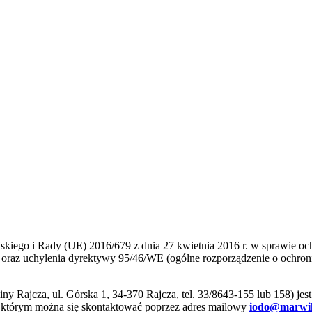
ejskiego i Rady (UE) 2016/679 z dnia 27 kwietnia 2016 r. w sprawie 
raz uchylenia dyrektywy 95/46/WE (ogólne rozporządzenie o ochronie
 Rajcza, ul. Górska 1, 34-370 Rajcza, tel. 33/8643-155 lub 158) jes
 którym można się skontaktować poprzez adres mailowy
iodo@marwik