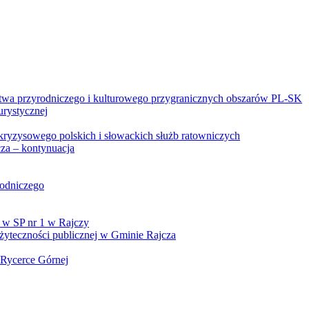
twa przyrodniczego i kulturowego przygranicznych obszarów PL-SK
urystycznej
kryzysowego polskich i słowackich służb ratowniczych
za – kontynuacja
rodniczego
 w SP nr 1 w Rajczy
yteczności publicznej w Gminie Rajcza
 Rycerce Górnej