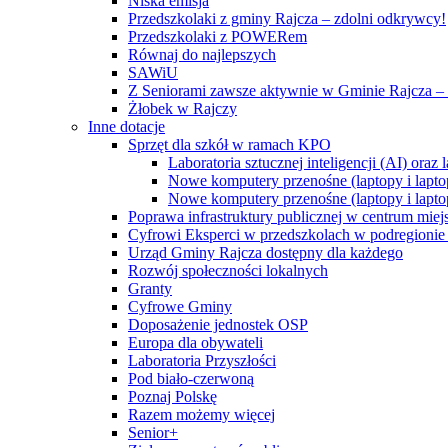
Niska emisja
Przedszkolaki z gminy Rajcza – zdolni odkrywcy!
Przedszkolaki z POWERem
Równaj do najlepszych
SAWiU
Z Seniorami zawsze aktywnie w Gminie Rajcza – 
Żłobek w Rajczy
Inne dotacje
Sprzęt dla szkół w ramach KPO
Laboratoria sztucznej inteligencji (AI) ora
Nowe komputery przenośne (laptopy i lapto
Nowe komputery przenośne (laptopy i lapto
Poprawa infrastruktury publicznej w centrum mie
Cyfrowi Eksperci w przedszkolach w podregionie b
Urząd Gminy Rajcza dostępny dla każdego
Rozwój społeczności lokalnych
Granty
Cyfrowe Gminy
Doposażenie jednostek OSP
Europa dla obywateli
Laboratoria Przyszłości
Pod biało-czerwoną
Poznaj Polskę
Razem możemy więcej
Senior+