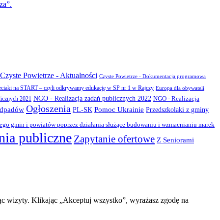
za”.
Czyste Powietrze - Aktualności
Czyste Powietrze - Dokumentacja programowa
eciaki na START – czyli odkrywamy edukację w SP nr 1 w Rajczy
Europa dla obywateli
NGO - Realizacja zadań publicznych 2022
NGO - Realizacja
licznych 2021
Ogłoszenia
odpadów
PL-SK
Pomoc Ukrainie
Przedszkolaki z gminy
zego gmin i powiatów poprzez działania służące budowaniu i wzmacnianiu marek
ia publiczne
Zapytanie ofertowe
Z Seniorami
ąc wizyty. Klikając „Akceptuj wszystko”, wyrażasz zgodę na