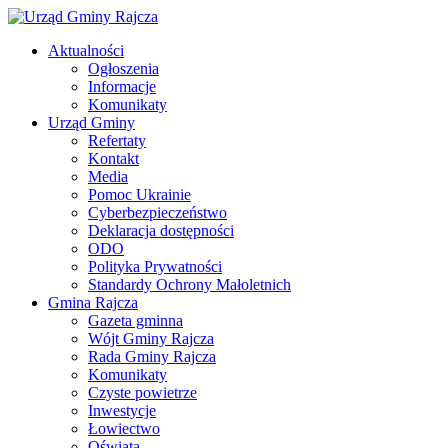
Aktualności
Ogłoszenia
Informacje
Komunikaty
Urząd Gminy
Refertaty
Kontakt
Media
Pomoc Ukrainie
Cyberbezpieczeństwo
Deklaracja dostępności
ODO
Polityka Prywatności
Standardy Ochrony Małoletnich
Gmina Rajcza
Gazeta gminna
Wójt Gminy Rajcza
Rada Gminy Rajcza
Komunikaty
Czyste powietrze
Inwestycje
Łowiectwo
Oświata