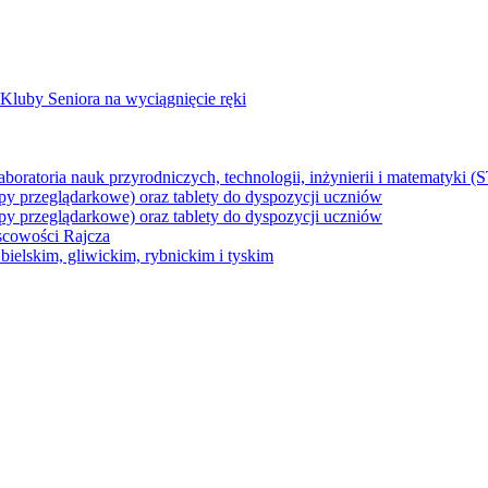
Kluby Seniora na wyciągnięcie ręki
z laboratoria nauk przyrodniczych, technologii, inżynierii i matematyk
py przeglądarkowe) oraz tablety do dyspozycji uczniów
py przeglądarkowe) oraz tablety do dyspozycji uczniów
jscowości Rajcza
ielskim, gliwickim, rybnickim i tyskim