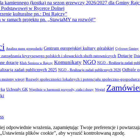
la kamiennego (kostka) na sezon grzewczy 2026/2027 dla Gminy Rajc
 Podstawowej w Rycerce Dolnej
ie kulturalne pn.: Dni Rajczy”
amach projektu pn. „StawiaMY na rozwój!”
ci
Centrum europejskiej kultury góralskiej
Cyfrowe Gminy
Analiza stanu gospodarki
Dotacje
 zarządzania kryzysowego polskich i słowackich służb ratowniczych
Dzi
NGO
Komunikaty
nne dotacje
NGO - Realizacja zadań pub
Klub Seniora w Rajczy
Odbiór 
lizacja zadań publicznych 2025
NGO - Realizacja zadań publicznych 2026
Rozwój społeczności lokalnych i potencjału społeczno-gospodarc
 możemy więcej
Zamówien
yka
Uchwały GK
Wspólnie w harmonii przyrody, ciała i duszy
Węgiel
ki
ss
ej odpowiednie wrażenia, zapamiętując Twoje preferencje i powtarzaj
stawienia plików cookie”, aby wyrazić kontrolowaną zgodę.