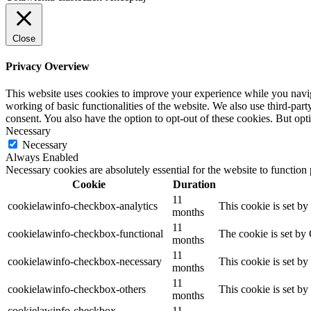
Close
Privacy Overview
This website uses cookies to improve your experience while you navigat
working of basic functionalities of the website. We also use third-pa
consent. You also have the option to opt-out of these cookies. But op
Necessary
Necessary
Always Enabled
Necessary cookies are absolutely essential for the website to function
Cookie
Duration
11
cookielawinfo-checkbox-analytics
This cookie is set b
months
11
cookielawinfo-checkbox-functional
The cookie is set by
months
11
cookielawinfo-checkbox-necessary
This cookie is set b
months
11
cookielawinfo-checkbox-others
This cookie is set b
months
cookielawinfo-checkbox-
11