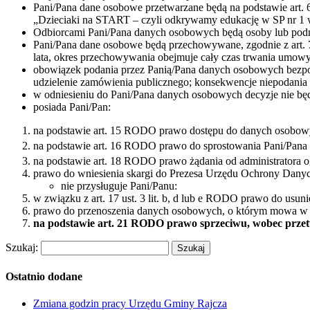
Pani/Pana dane osobowe przetwarzane będą na podstawie art. 
„Dzieciaki na START – czyli odkrywamy edukację w SP nr 1 
Odbiorcami Pani/Pana danych osobowych będą osoby lub podmiot
Pani/Pana dane osobowe będą przechowywane, zgodnie z art. 78
lata, okres przechowywania obejmuje cały czas trwania umowy
obowiązek podania przez Panią/Pana danych osobowych bezpo
udzielenie zamówienia publicznego; konsekwencje niepodania
w odniesieniu do Pani/Pana danych osobowych decyzje nie b
posiada Pani/Pan:
na podstawie art. 15 RODO prawo dostępu do danych osobow
na podstawie art. 16 RODO prawo do sprostowania Pani/Pan
na podstawie art. 18 RODO prawo żądania od administratora 
prawo do wniesienia skargi do Prezesa Urzędu Ochrony Dany
nie przysługuje Pani/Panu:
w związku z art. 17 ust. 3 lit. b, d lub e RODO prawo do usu
prawo do przenoszenia danych osobowych, o którym mowa w
na podstawie art. 21 RODO prawo sprzeciwu, wobec przetw
Szukaj:
Ostatnio dodane
Zmiana godzin pracy Urzędu Gminy Rajcza