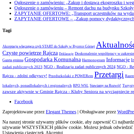
Ogłoszenie o zamówieniu: „Zakup i dostawa ekogroszku i węg
Ogłoszenie o zamówieniu – Remont dachu na budynku Szkoły
ZAPYTANIE OFERTOWE: „Transport uczestników na wydarzen
ZAPYTANIE OFERTOWE – „Zakup pomocy dydaktycznych w r
Tagi
Aktualnoś
Akceptacja włączająca czyli START do Szkoły w Rycerce Górnej
Czyste powietrze Rajcza
Doskonalenie współpracy w zakresie
Deklaracje
Gospodarka Komunalna
Informacje
I
Gazeta gminna
Harmonogram
NGO - Realizacja zadań publicznych 2024
zadań publicznych 2023
NGO - Rea
Przetargi
Rajcza - zdolni odkrywcy!
Przedszkolaki z POWERem
Razem
lokalnych, ponadlokalnych i regionalnych
Turyst
RPO WSL
Stawiamy na Rozwój!
zawsze aktywnie w Gminie Rajcza - Kluby Seniora na wyciągnięcie rę
Facebook
Zaprojektowane przez
Elegant Themes
| Obsługiwane przez
WordPre
Na naszej stronie używamy plików cookie, aby zapewnić Ci najbardzi
używanie WSZYSTKICH plików cookie. Możesz jednak odwiedzić „U
Ustawienia ciasteczek
Akceptuj