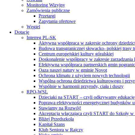
Monitoring Wizyjny
Zamówienia publiczne
Przetargi
Zapytania ofertowe
Węgiel
Dotacje
Interreg PL-SK
Aktywna współpraca w zakresie ochrony dziedzic
Budowa transgranicznej słowacko- polskiej trasy t
Centrum europejskiej kultury góralskiej
Doskonalenie współpracy w zakresie zarządzania 
Efektywna współpraca partnerskich gmin pogranic
Oaza naszej natury w gminie Novot
Ochrona klimatu z użyciem nowych technologii
Wspólna ochrona dziedzictwa kulturowego i przy
Wspólnie w harmonii przyrody, ciała i duszy
RPO-WSL
Dzieciaki na START – czyli odkrywamy edukację
Poprawa efektywności energetycznej budynków uż
Stawiamy na Rozwój!
Akceptacja włączająca czyli START do Szkoły w
Bliżej Przedszkola
Kapitał Szans
Klub Seniora w Rajczy