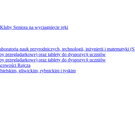
Kluby Seniora na wyciągnięcie ręki
z laboratoria nauk przyrodniczych, technologii, inżynierii i matematyk
py przeglądarkowe) oraz tablety do dyspozycji uczniów
py przeglądarkowe) oraz tablety do dyspozycji uczniów
jscowości Rajcza
ielskim, gliwickim, rybnickim i tyskim