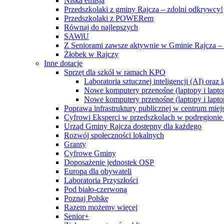
Niska emisja
Przedszkolaki z gminy Rajcza – zdolni odkrywcy!
Przedszkolaki z POWERem
Równaj do najlepszych
SAWiU
Z Seniorami zawsze aktywnie w Gminie Rajcza – 
Żłobek w Rajczy
Inne dotacje
Sprzęt dla szkół w ramach KPO
Laboratoria sztucznej inteligencji (AI) ora
Nowe komputery przenośne (laptopy i lapto
Nowe komputery przenośne (laptopy i lapto
Poprawa infrastruktury publicznej w centrum mie
Cyfrowi Eksperci w przedszkolach w podregionie b
Urząd Gminy Rajcza dostępny dla każdego
Rozwój społeczności lokalnych
Granty
Cyfrowe Gminy
Doposażenie jednostek OSP
Europa dla obywateli
Laboratoria Przyszłości
Pod biało-czerwoną
Poznaj Polskę
Razem możemy więcej
Senior+