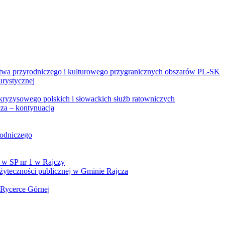
twa przyrodniczego i kulturowego przygranicznych obszarów PL-SK
urystycznej
kryzysowego polskich i słowackich służb ratowniczych
za – kontynuacja
rodniczego
 w SP nr 1 w Rajczy
yteczności publicznej w Gminie Rajcza
 Rycerce Górnej