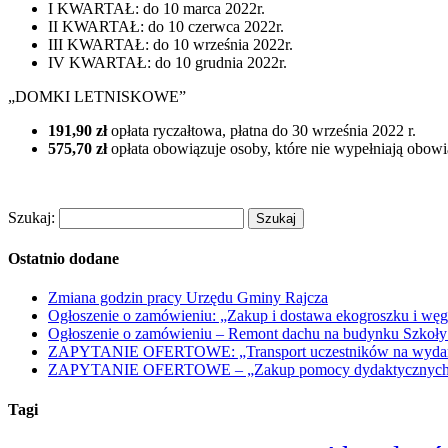
I KWARTAŁ: do 10 marca 2022r.
II KWARTAŁ: do 10 czerwca 2022r.
III KWARTAŁ: do 10 września 2022r.
IV KWARTAŁ: do 10 grudnia 2022r.
„DOMKI LETNISKOWE”
191,90 zł
opłata ryczałtowa, płatna do 30 września 2022 r.
575,70 zł
opłata obowiązuje osoby, które nie wypełniają obow
Szukaj:
Ostatnio dodane
Zmiana godzin pracy Urzędu Gminy Rajcza
Ogłoszenie o zamówieniu: „Zakup i dostawa ekogroszku i węg
Ogłoszenie o zamówieniu – Remont dachu na budynku Szkoły
ZAPYTANIE OFERTOWE: „Transport uczestników na wydarzen
ZAPYTANIE OFERTOWE – „Zakup pomocy dydaktycznych w r
Tagi