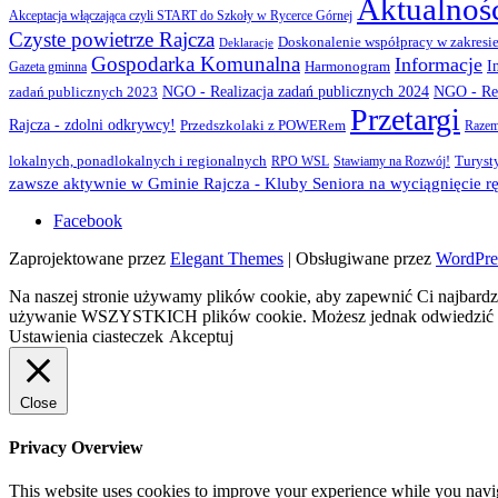
Aktualnoś
Akceptacja włączająca czyli START do Szkoły w Rycerce Górnej
Czyste powietrze Rajcza
Doskonalenie współpracy w zakresie
Deklaracje
Gospodarka Komunalna
Informacje
I
Gazeta gminna
Harmonogram
NGO - Realizacja zadań publicznych 2024
zadań publicznych 2023
NGO - Rea
Przetargi
Rajcza - zdolni odkrywcy!
Przedszkolaki z POWERem
Razem
lokalnych, ponadlokalnych i regionalnych
Turyst
RPO WSL
Stawiamy na Rozwój!
zawsze aktywnie w Gminie Rajcza - Kluby Seniora na wyciągnięcie rę
Facebook
Zaprojektowane przez
Elegant Themes
| Obsługiwane przez
WordPre
Na naszej stronie używamy plików cookie, aby zapewnić Ci najbardzi
używanie WSZYSTKICH plików cookie. Możesz jednak odwiedzić „U
Ustawienia ciasteczek
Akceptuj
Close
Privacy Overview
This website uses cookies to improve your experience while you navigat