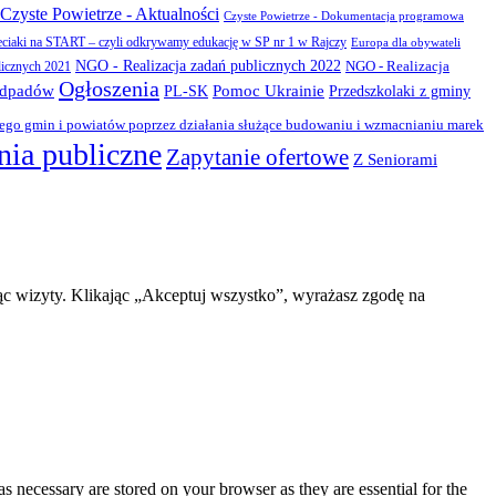
Czyste Powietrze - Aktualności
Czyste Powietrze - Dokumentacja programowa
eciaki na START – czyli odkrywamy edukację w SP nr 1 w Rajczy
Europa dla obywateli
NGO - Realizacja zadań publicznych 2022
NGO - Realizacja
licznych 2021
Ogłoszenia
odpadów
PL-SK
Pomoc Ukrainie
Przedszkolaki z gminy
zego gmin i powiatów poprzez działania służące budowaniu i wzmacnianiu marek
ia publiczne
Zapytanie ofertowe
Z Seniorami
ąc wizyty. Klikając „Akceptuj wszystko”, wyrażasz zgodę na
s necessary are stored on your browser as they are essential for the