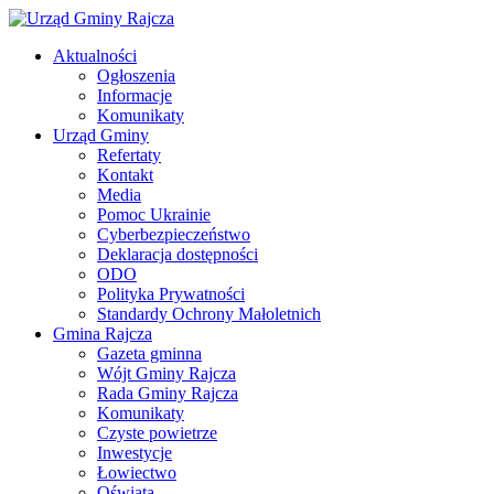
Aktualności
Ogłoszenia
Informacje
Komunikaty
Urząd Gminy
Refertaty
Kontakt
Media
Pomoc Ukrainie
Cyberbezpieczeństwo
Deklaracja dostępności
ODO
Polityka Prywatności
Standardy Ochrony Małoletnich
Gmina Rajcza
Gazeta gminna
Wójt Gminy Rajcza
Rada Gminy Rajcza
Komunikaty
Czyste powietrze
Inwestycje
Łowiectwo
Oświata