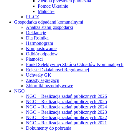
Zielona przestrzeń publiczna
Pomoc Ukrainie
Maluch+
PL-CZ
Gospodarka odpadami komunalnymi
Analiza stanu gospodarki
Deklaracje
Dla Rolnika
Harmonogram
Kompostowanie
Odbiór odpadów
Płatności
Punkt Selektywnej Zbiórki Odpadów Komunalnych
Rejestr Działalności Regulowanej
Uchwały GK
Zasady segregacji
Zbiorniki bezodpływowe
NGO
NGO – Realizacja zadań publicznych 2026
NGO – Realizacja zadań publicznych 2025
NGO – Realizacja zadań publicznych 2024
NGO – Realizacja zadań publicznych 2023
NGO – Realizacja zadań publicznych 2022
NGO – Realizacja zadań publicznych 2021
Dokumenty do pobrania