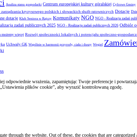
ci
Centrum europejskiej kultury góralskiej
Cyfrowe Gminy
Analiza stanu gospodarki
Dotacje
 zarządzania kryzysowego polskich i słowackich służb ratowniczych
Dzi
NGO
Komunikaty
nne dotacje
NGO - Realizacja zadań pub
Klub Seniora w Rajczy
Odbiór 
lizacja zadań publicznych 2025
NGO - Realizacja zadań publicznych 2026
Rozwój społeczności lokalnych i potencjału społeczno-gospodarc
 możemy więcej
Zamówien
yka
Uchwały GK
Wspólnie w harmonii przyrody, ciała i duszy
Węgiel
ki
ss
ej odpowiednie wrażenia, zapamiętując Twoje preferencje i powtarzaj
stawienia plików cookie”, aby wyrazić kontrolowaną zgodę.
e through the website. Out of these, the cookies that are categorized a