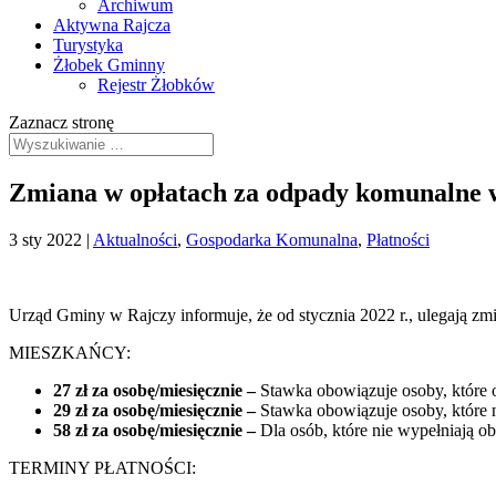
Archiwum
Aktywna Rajcza
Turystyka
Żłobek Gminny
Rejestr Żłobków
Zaznacz stronę
Zmiana w opłatach za odpady komunalne w
3 sty 2022
|
Aktualności
,
Gospodarka Komunalna
,
Płatności
Urząd Gminy w Rajczy informuje, że od stycznia 2022 r., ulegają z
MIESZKAŃCY:
27 zł za osobę/
miesięcznie –
Stawka obowiązuje osoby, które
29 zł za osobę/
miesięcznie –
Stawka obowiązuje osoby, które
58 zł za osobę/
miesięcznie –
Dla osób, które nie wypełniają 
TERMINY PŁATNOŚCI: