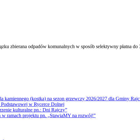
iązku zbierana odpadów komunalnych w sposób selektywny płatna do 3
la kamiennego (kostka) na sezon grzewczy 2026/2027 dla Gminy Rajc
 Podstawowej w Rycerce Dolnej
ie kulturalne pn.: Dni Rajczy”
amach projektu pn. „StawiaMY na rozwój!”