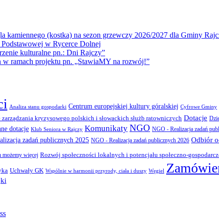
la kamiennego (kostka) na sezon grzewczy 2026/2027 dla Gminy Rajc
 Podstawowej w Rycerce Dolnej
ie kulturalne pn.: Dni Rajczy”
amach projektu pn. „StawiaMY na rozwój!”
ci
Centrum europejskiej kultury góralskiej
Cyfrowe Gminy
Analiza stanu gospodarki
Dotacje
 zarządzania kryzysowego polskich i słowackich służb ratowniczych
Dzi
NGO
Komunikaty
nne dotacje
NGO - Realizacja zadań pub
Klub Seniora w Rajczy
Odbiór 
lizacja zadań publicznych 2025
NGO - Realizacja zadań publicznych 2026
Rozwój społeczności lokalnych i potencjału społeczno-gospodarc
 możemy więcej
Zamówien
yka
Uchwały GK
Wspólnie w harmonii przyrody, ciała i duszy
Węgiel
ki
ss