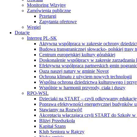
Monitoring Wizyjny
Zamówienia publiczne
Przetargi
Zapytania ofertowe
Węgiel
Dotacje
Interreg PL-SK
Aktywna współpraca w zakresie ochrony dziedzic
Budowa transgranicznej słowacko- polskiej trasy t
Centrum europejskiej kultury góralskiej
Doskonalenie współpracy w zakresie zarządzania 
Efektywna współpraca partnerskich gmin pogranic
Oaza naszej natury w gminie Novot
Ochrona klimatu z użyciem nowych technologii
Wspólna ochrona dziedzictwa kulturowego i przy
Wspólnie w harmonii przyrody, ciała i duszy
RPO-WSL
Dzieciaki na START – czyli odkrywamy edukację
Poprawa efektywności energetycznej budynków uż
Stawiamy na Rozwój!
Akceptacja włączająca czyli START do Szkoły w
Bliżej Przedszkola
Kapitał Szans
Klub Seniora w Rajczy