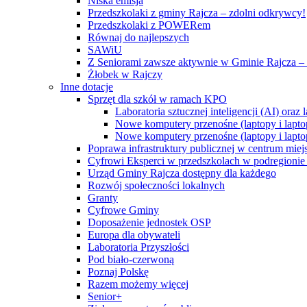
Niska emisja
Przedszkolaki z gminy Rajcza – zdolni odkrywcy!
Przedszkolaki z POWERem
Równaj do najlepszych
SAWiU
Z Seniorami zawsze aktywnie w Gminie Rajcza – 
Żłobek w Rajczy
Inne dotacje
Sprzęt dla szkół w ramach KPO
Laboratoria sztucznej inteligencji (AI) ora
Nowe komputery przenośne (laptopy i lapto
Nowe komputery przenośne (laptopy i lapto
Poprawa infrastruktury publicznej w centrum mie
Cyfrowi Eksperci w przedszkolach w podregionie b
Urząd Gminy Rajcza dostępny dla każdego
Rozwój społeczności lokalnych
Granty
Cyfrowe Gminy
Doposażenie jednostek OSP
Europa dla obywateli
Laboratoria Przyszłości
Pod biało-czerwoną
Poznaj Polskę
Razem możemy więcej
Senior+