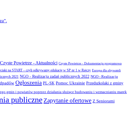
za”.
Czyste Powietrze - Aktualności
Czyste Powietrze - Dokumentacja programowa
eciaki na START – czyli odkrywamy edukację w SP nr 1 w Rajczy
Europa dla obywateli
NGO - Realizacja zadań publicznych 2022
NGO - Realizacja
licznych 2021
Ogłoszenia
odpadów
PL-SK
Pomoc Ukrainie
Przedszkolaki z gminy
zego gmin i powiatów poprzez działania służące budowaniu i wzmacnianiu marek
ia publiczne
Zapytanie ofertowe
Z Seniorami