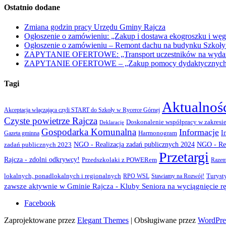
Ostatnio dodane
Zmiana godzin pracy Urzędu Gminy Rajcza
Ogłoszenie o zamówieniu: „Zakup i dostawa ekogroszku i węg
Ogłoszenie o zamówieniu – Remont dachu na budynku Szkoły
ZAPYTANIE OFERTOWE: „Transport uczestników na wydarzen
ZAPYTANIE OFERTOWE – „Zakup pomocy dydaktycznych w r
Tagi
Aktualnoś
Akceptacja włączająca czyli START do Szkoły w Rycerce Górnej
Czyste powietrze Rajcza
Doskonalenie współpracy w zakresie
Deklaracje
Gospodarka Komunalna
Informacje
I
Gazeta gminna
Harmonogram
NGO - Realizacja zadań publicznych 2024
zadań publicznych 2023
NGO - Rea
Przetargi
Rajcza - zdolni odkrywcy!
Przedszkolaki z POWERem
Razem
lokalnych, ponadlokalnych i regionalnych
Turyst
RPO WSL
Stawiamy na Rozwój!
zawsze aktywnie w Gminie Rajcza - Kluby Seniora na wyciągnięcie rę
Facebook
Zaprojektowane przez
Elegant Themes
| Obsługiwane przez
WordPre