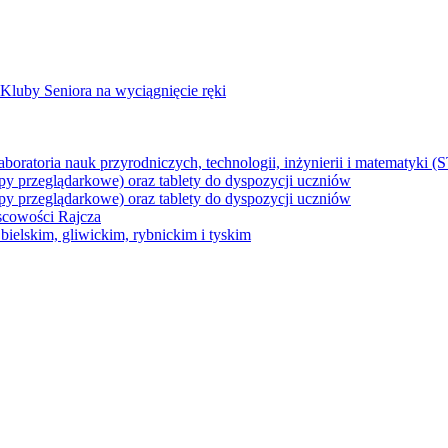
Kluby Seniora na wyciągnięcie ręki
z laboratoria nauk przyrodniczych, technologii, inżynierii i matematyk
py przeglądarkowe) oraz tablety do dyspozycji uczniów
py przeglądarkowe) oraz tablety do dyspozycji uczniów
jscowości Rajcza
ielskim, gliwickim, rybnickim i tyskim