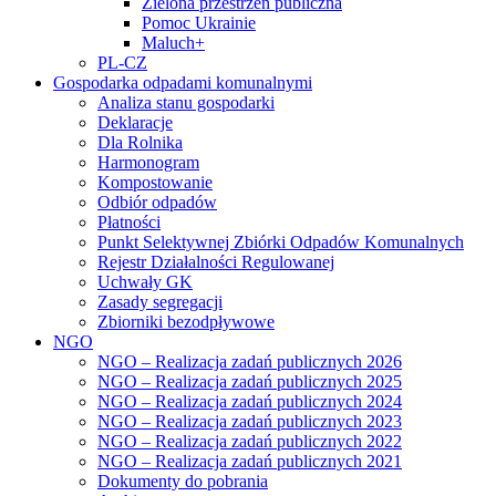
Zielona przestrzeń publiczna
Pomoc Ukrainie
Maluch+
PL-CZ
Gospodarka odpadami komunalnymi
Analiza stanu gospodarki
Deklaracje
Dla Rolnika
Harmonogram
Kompostowanie
Odbiór odpadów
Płatności
Punkt Selektywnej Zbiórki Odpadów Komunalnych
Rejestr Działalności Regulowanej
Uchwały GK
Zasady segregacji
Zbiorniki bezodpływowe
NGO
NGO – Realizacja zadań publicznych 2026
NGO – Realizacja zadań publicznych 2025
NGO – Realizacja zadań publicznych 2024
NGO – Realizacja zadań publicznych 2023
NGO – Realizacja zadań publicznych 2022
NGO – Realizacja zadań publicznych 2021
Dokumenty do pobrania