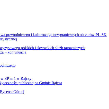
twa przyrodniczego i kulturowego przygranicznych obszarów PL-SK
urystycznej
kryzysowego polskich i słowackich służb ratowniczych
za – kontynuacja
rodniczego
 w SP nr 1 w Rajczy
yteczności publicznej w Gminie Rajcza
 Rycerce Górnej