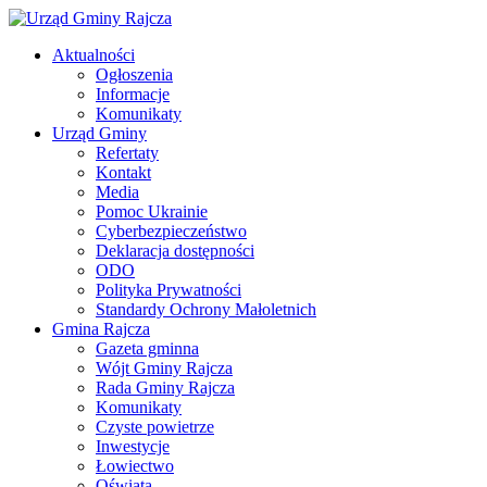
Aktualności
Ogłoszenia
Informacje
Komunikaty
Urząd Gminy
Refertaty
Kontakt
Media
Pomoc Ukrainie
Cyberbezpieczeństwo
Deklaracja dostępności
ODO
Polityka Prywatności
Standardy Ochrony Małoletnich
Gmina Rajcza
Gazeta gminna
Wójt Gminy Rajcza
Rada Gminy Rajcza
Komunikaty
Czyste powietrze
Inwestycje
Łowiectwo
Oświata