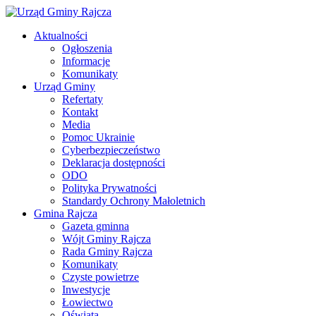
Aktualności
Ogłoszenia
Informacje
Komunikaty
Urząd Gminy
Refertaty
Kontakt
Media
Pomoc Ukrainie
Cyberbezpieczeństwo
Deklaracja dostępności
ODO
Polityka Prywatności
Standardy Ochrony Małoletnich
Gmina Rajcza
Gazeta gminna
Wójt Gminy Rajcza
Rada Gminy Rajcza
Komunikaty
Czyste powietrze
Inwestycje
Łowiectwo
Oświata