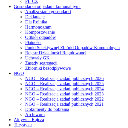
PL-CZ
Gospodarka odpadami komunalnymi
Analiza stanu gospodarki
Deklaracje
Dla Rolnika
Harmonogram
Kompostowanie
Odbiór odpadów
Płatności
Punkt Selektywnej Zbiórki Odpadów Komunalnych
Rejestr Działalności Regulowanej
Uchwały GK
Zasady segregacji
Zbiorniki bezodpływowe
NGO
NGO – Realizacja zadań publicznych 2026
NGO – Realizacja zadań publicznych 2025
NGO – Realizacja zadań publicznych 2024
NGO – Realizacja zadań publicznych 2023
NGO – Realizacja zadań publicznych 2022
NGO – Realizacja zadań publicznych 2021
Dokumenty do pobrania
Archiwum
Aktywna Rajcza
Turystyka