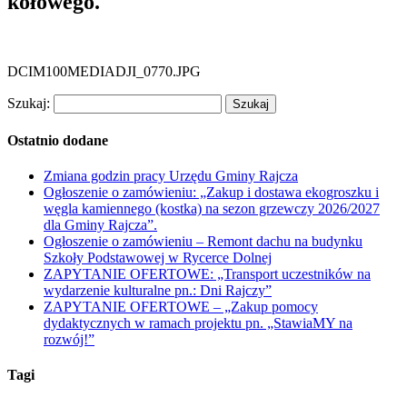
kołowego.
DCIM100MEDIADJI_0770.JPG
Szukaj:
Ostatnio dodane
Zmiana godzin pracy Urzędu Gminy Rajcza
Ogłoszenie o zamówieniu: „Zakup i dostawa ekogroszku i
węgla kamiennego (kostka) na sezon grzewczy 2026/2027
dla Gminy Rajcza”.
Ogłoszenie o zamówieniu – Remont dachu na budynku
Szkoły Podstawowej w Rycerce Dolnej
ZAPYTANIE OFERTOWE: „Transport uczestników na
wydarzenie kulturalne pn.: Dni Rajczy”
ZAPYTANIE OFERTOWE – „Zakup pomocy
dydaktycznych w ramach projektu pn. „StawiaMY na
rozwój!”
Tagi