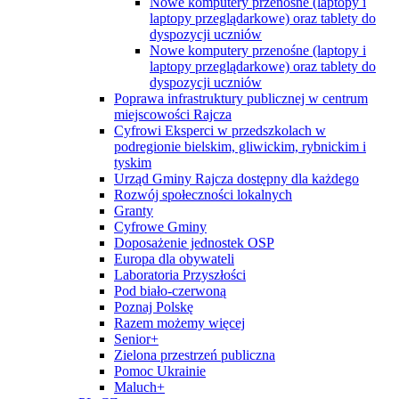
Nowe komputery przenośne (laptopy i
laptopy przeglądarkowe) oraz tablety do
dyspozycji uczniów
Nowe komputery przenośne (laptopy i
laptopy przeglądarkowe) oraz tablety do
dyspozycji uczniów
Poprawa infrastruktury publicznej w centrum
miejscowości Rajcza
Cyfrowi Eksperci w przedszkolach w
podregionie bielskim, gliwickim, rybnickim i
tyskim
Urząd Gminy Rajcza dostępny dla każdego
Rozwój społeczności lokalnych
Granty
Cyfrowe Gminy
Doposażenie jednostek OSP
Europa dla obywateli
Laboratoria Przyszłości
Pod biało-czerwoną
Poznaj Polskę
Razem możemy więcej
Senior+
Zielona przestrzeń publiczna
Pomoc Ukrainie
Maluch+