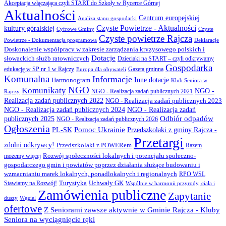
Akceptacja włączająca czyli START do Szkoły w Rycerce Górnej
Aktualności
Centrum europejskiej
Analiza stanu gospodarki
Czyste Powietrze - Aktualności
kultury góralskiej
Cyfrowe Gminy
Czyste
Czyste powietrze Rajcza
Powietrze - Dokumentacja programowa
Deklaracje
Doskonalenie współpracy w zakresie zarządzania kryzysowego polskich i
Dotacje
słowackich służb ratowniczych
Dzieciaki na START – czyli odkrywamy
Gospodarka
Gazeta gminna
edukację w SP nr 1 w Rajczy
Europa dla obywateli
Komunalna
Informacje
Inne dotacje
Harmonogram
Klub Seniora w
NGO
Komunikaty
NGO -
NGO - Realizacja zadań publicznych 2021
Rajczy
Realizacja zadań publicznych 2022
NGO - Realizacja zadań publicznych 2023
NGO - Realizacja zadań publicznych 2024
NGO - Realizacja zadań
Odbiór odpadów
publicznych 2025
NGO - Realizacja zadań publicznych 2026
Ogłoszenia
PL-SK
Pomoc Ukrainie
Przedszkolaki z gminy Rajcza -
Przetargi
zdolni odkrywcy!
Przedszkolaki z POWERem
Razem
Rozwój społeczności lokalnych i potencjału społeczno-
możemy więcej
gospodarczego gmin i powiatów poprzez działania służące budowaniu i
wzmacnianiu marek lokalnych, ponadlokalnych i regionalnych
RPO WSL
Turystyka
Uchwały GK
Stawiamy na Rozwój!
Wspólnie w harmonii przyrody, ciała i
Zamówienia publiczne
Zapytanie
duszy
Węgiel
ofertowe
Z Seniorami zawsze aktywnie w Gminie Rajcza - Kluby
Seniora na wyciągnięcie ręki