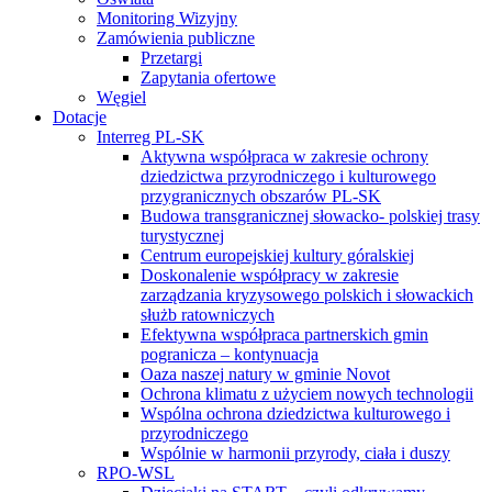
Monitoring Wizyjny
Zamówienia publiczne
Przetargi
Zapytania ofertowe
Węgiel
Dotacje
Interreg PL-SK
Aktywna współpraca w zakresie ochrony
dziedzictwa przyrodniczego i kulturowego
przygranicznych obszarów PL-SK
Budowa transgranicznej słowacko- polskiej trasy
turystycznej
Centrum europejskiej kultury góralskiej
Doskonalenie współpracy w zakresie
zarządzania kryzysowego polskich i słowackich
służb ratowniczych
Efektywna współpraca partnerskich gmin
pogranicza – kontynuacja
Oaza naszej natury w gminie Novot
Ochrona klimatu z użyciem nowych technologii
Wspólna ochrona dziedzictwa kulturowego i
przyrodniczego
Wspólnie w harmonii przyrody, ciała i duszy
RPO-WSL