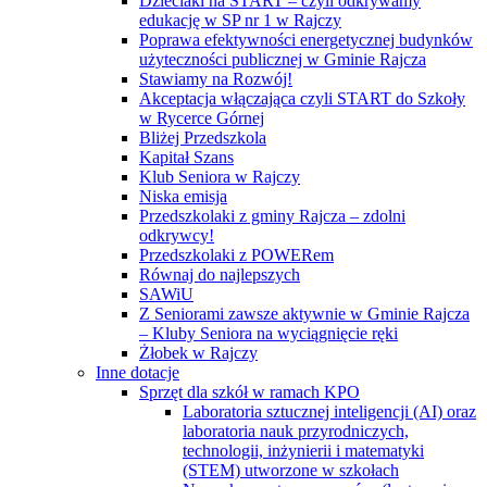
Dzieciaki na START – czyli odkrywamy
edukację w SP nr 1 w Rajczy
Poprawa efektywności energetycznej budynków
użyteczności publicznej w Gminie Rajcza
Stawiamy na Rozwój!
Akceptacja włączająca czyli START do Szkoły
w Rycerce Górnej
Bliżej Przedszkola
Kapitał Szans
Klub Seniora w Rajczy
Niska emisja
Przedszkolaki z gminy Rajcza – zdolni
odkrywcy!
Przedszkolaki z POWERem
Równaj do najlepszych
SAWiU
Z Seniorami zawsze aktywnie w Gminie Rajcza
– Kluby Seniora na wyciągnięcie ręki
Żłobek w Rajczy
Inne dotacje
Sprzęt dla szkół w ramach KPO
Laboratoria sztucznej inteligencji (AI) oraz
laboratoria nauk przyrodniczych,
technologii, inżynierii i matematyki
(STEM) utworzone w szkołach