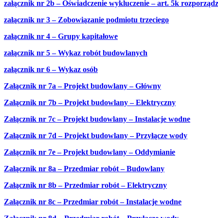
załącznik nr 2b – Oświadczenie wykluczenie – art. 5k rozporząd
załącznik nr 3 – Zobowiązanie podmiotu trzeciego
załącznik nr 4 – Grupy kapitałowe
załącznik nr 5 – Wykaz robót budowlanych
załącznik nr 6 – Wykaz osób
Załącznik nr 7a – Projekt budowlany – Główny
Załącznik nr 7b – Projekt budowlany – Elektryczny
Załącznik nr 7c – Projekt budowlany – Instalacje wodne
Załącznik nr 7d – Projekt budowlany – Przyłącze wody
Załącznik nr 7e – Projekt budowlany – Oddymianie
Z
ałącznik nr 8a – Przedmiar robót – Budowlany
Załącznik nr 8b – Przedmiar robót – Elektryczny
Załącznik nr 8c – Przedmiar robót – Instalacje wodne