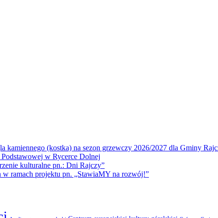
la kamiennego (kostka) na sezon grzewczy 2026/2027 dla Gminy Rajc
 Podstawowej w Rycerce Dolnej
ie kulturalne pn.: Dni Rajczy”
amach projektu pn. „StawiaMY na rozwój!”
ci