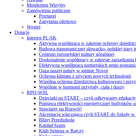
Monitoring Wizyjny
Zamówienia publiczne
Przetargi
Zapytania ofertowe
Węgiel
Dotacje
Interreg PL-SK
Aktywna współpraca w zakresie ochrony dziedzic
Budowa transgranicznej słowacko- polskiej trasy t
Centrum europejskiej kultury góralskiej
Doskonalenie współpracy w zakresie zarządzania 
Efektywna współpraca partnerskich gmin pogranic
Oaza naszej natury w gminie Novot
Ochrona klimatu z użyciem nowych technologii
Wspólna ochrona dziedzictwa kulturowego i przy
Wspólnie w harmonii przyrody, ciała i duszy
RPO-WSL
Dzieciaki na START – czyli odkrywamy edukację
Poprawa efektywności energetycznej budynków uż
Stawiamy na Rozwój!
Akceptacja włączająca czyli START do Szkoły w
Bliżej Przedszkola
Kapitał Szans
Klub Seniora w Rajczy