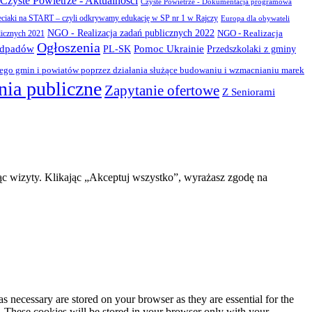
Czyste Powietrze - Aktualności
Czyste Powietrze - Dokumentacja programowa
eciaki na START – czyli odkrywamy edukację w SP nr 1 w Rajczy
Europa dla obywateli
NGO - Realizacja zadań publicznych 2022
NGO - Realizacja
licznych 2021
Ogłoszenia
odpadów
PL-SK
Pomoc Ukrainie
Przedszkolaki z gminy
zego gmin i powiatów poprzez działania służące budowaniu i wzmacnianiu marek
ia publiczne
Zapytanie ofertowe
Z Seniorami
ąc wizyty. Klikając „Akceptuj wszystko”, wyrażasz zgodę na
s necessary are stored on your browser as they are essential for the
e. These cookies will be stored in your browser only with your