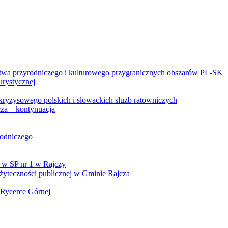
twa przyrodniczego i kulturowego przygranicznych obszarów PL-SK
urystycznej
kryzysowego polskich i słowackich służb ratowniczych
za – kontynuacja
rodniczego
 w SP nr 1 w Rajczy
yteczności publicznej w Gminie Rajcza
 Rycerce Górnej