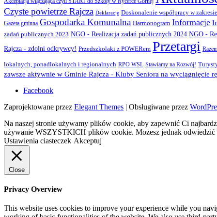
Akceptacja włączająca czyli START do Szkoły w Rycerce Górnej
Czyste powietrze Rajcza
Doskonalenie współpracy w zakresie
Deklaracje
Gospodarka Komunalna
Informacje
I
Gazeta gminna
Harmonogram
NGO - Realizacja zadań publicznych 2024
zadań publicznych 2023
NGO - Rea
Przetargi
Rajcza - zdolni odkrywcy!
Przedszkolaki z POWERem
Razem
lokalnych, ponadlokalnych i regionalnych
Turyst
RPO WSL
Stawiamy na Rozwój!
zawsze aktywnie w Gminie Rajcza - Kluby Seniora na wyciągnięcie rę
Facebook
Zaprojektowane przez
Elegant Themes
| Obsługiwane przez
WordPre
Na naszej stronie używamy plików cookie, aby zapewnić Ci najbardzi
używanie WSZYSTKICH plików cookie. Możesz jednak odwiedzić „U
Ustawienia ciasteczek
Akceptuj
Close
Privacy Overview
This website uses cookies to improve your experience while you navigat
working of basic functionalities of the website. We also use third-pa