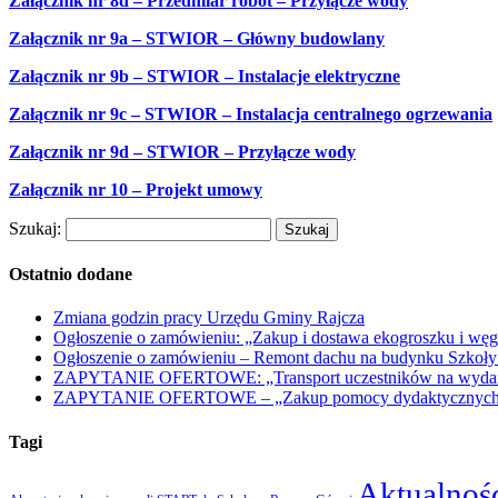
Załącznik nr 8d – Przedmiar robót – Przyłącze wody
Załącznik nr 9a – STWIOR – Główny budowlany
Załącznik nr 9b – STWIOR – Instalacje elektryczne
Załącznik nr 9c – STWIOR – Instalacja centralnego ogrzewania
Załącznik nr 9d – STWIOR – Przyłącze wody
Załącznik nr 10 – Projekt umowy
Szukaj:
Ostatnio dodane
Zmiana godzin pracy Urzędu Gminy Rajcza
Ogłoszenie o zamówieniu: „Zakup i dostawa ekogroszku i węg
Ogłoszenie o zamówieniu – Remont dachu na budynku Szkoły
ZAPYTANIE OFERTOWE: „Transport uczestników na wydarzen
ZAPYTANIE OFERTOWE – „Zakup pomocy dydaktycznych w r
Tagi
Aktualnoś