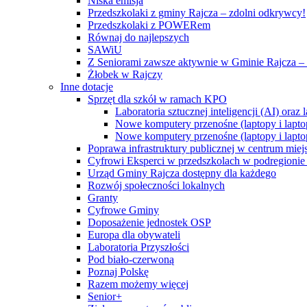
Niska emisja
Przedszkolaki z gminy Rajcza – zdolni odkrywcy!
Przedszkolaki z POWERem
Równaj do najlepszych
SAWiU
Z Seniorami zawsze aktywnie w Gminie Rajcza – 
Żłobek w Rajczy
Inne dotacje
Sprzęt dla szkół w ramach KPO
Laboratoria sztucznej inteligencji (AI) ora
Nowe komputery przenośne (laptopy i lapto
Nowe komputery przenośne (laptopy i lapto
Poprawa infrastruktury publicznej w centrum mie
Cyfrowi Eksperci w przedszkolach w podregionie b
Urząd Gminy Rajcza dostępny dla każdego
Rozwój społeczności lokalnych
Granty
Cyfrowe Gminy
Doposażenie jednostek OSP
Europa dla obywateli
Laboratoria Przyszłości
Pod biało-czerwoną
Poznaj Polskę
Razem możemy więcej
Senior+