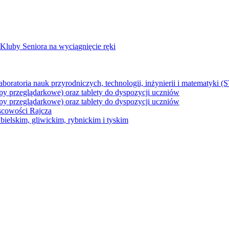
Kluby Seniora na wyciągnięcie ręki
z laboratoria nauk przyrodniczych, technologii, inżynierii i matematyk
py przeglądarkowe) oraz tablety do dyspozycji uczniów
py przeglądarkowe) oraz tablety do dyspozycji uczniów
jscowości Rajcza
ielskim, gliwickim, rybnickim i tyskim