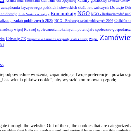
Centrum europejskiej kultury góralskiej
Cyfrowe Gminy
Analiza stanu gospodarki
Dotacje
 zarządzania kryzysowego polskich i słowackich służb ratowniczych
Dzi
NGO
Komunikaty
nne dotacje
NGO - Realizacja zadań pub
Klub Seniora w Rajczy
Odbiór 
lizacja zadań publicznych 2025
NGO - Realizacja zadań publicznych 2026
Rozwój społeczności lokalnych i potencjału społeczno-gospodarc
 możemy więcej
Zamówien
yka
Uchwały GK
Wspólnie w harmonii przyrody, ciała i duszy
Węgiel
ki
ss
ej odpowiednie wrażenia, zapamiętując Twoje preferencje i powtarzaj
stawienia plików cookie”, aby wyrazić kontrolowaną zgodę.
e through the website. Out of these, the cookies that are categorized a
rty cookies that help us analyze and understand how you use this websit