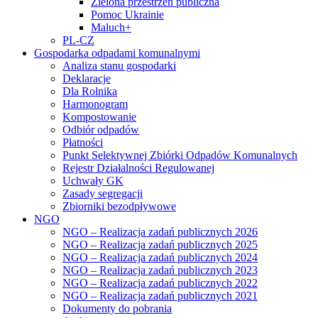
Zielona przestrzeń publiczna
Pomoc Ukrainie
Maluch+
PL-CZ
Gospodarka odpadami komunalnymi
Analiza stanu gospodarki
Deklaracje
Dla Rolnika
Harmonogram
Kompostowanie
Odbiór odpadów
Płatności
Punkt Selektywnej Zbiórki Odpadów Komunalnych
Rejestr Działalności Regulowanej
Uchwały GK
Zasady segregacji
Zbiorniki bezodpływowe
NGO
NGO – Realizacja zadań publicznych 2026
NGO – Realizacja zadań publicznych 2025
NGO – Realizacja zadań publicznych 2024
NGO – Realizacja zadań publicznych 2023
NGO – Realizacja zadań publicznych 2022
NGO – Realizacja zadań publicznych 2021
Dokumenty do pobrania