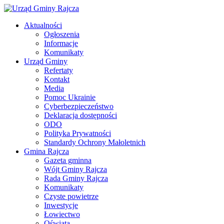
Aktualności
Ogłoszenia
Informacje
Komunikaty
Urząd Gminy
Refertaty
Kontakt
Media
Pomoc Ukrainie
Cyberbezpieczeństwo
Deklaracja dostępności
ODO
Polityka Prywatności
Standardy Ochrony Małoletnich
Gmina Rajcza
Gazeta gminna
Wójt Gminy Rajcza
Rada Gminy Rajcza
Komunikaty
Czyste powietrze
Inwestycje
Łowiectwo
Oświata